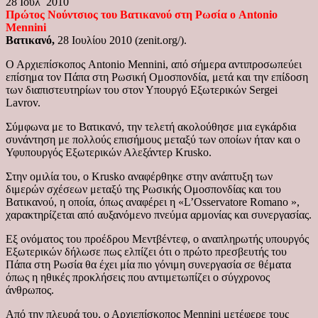
28 Ιουλ 2010
Πρώτος Νούντσιος του Βατικανού στη Ρωσία ο Antonio
Mennini
Βατικανό,
28 Ιουλίου 2010 (zenit.org/).
Ο Αρχιεπίσκοπος Antonio Mennini, από σήμερα αντιπροσωπεύει
επίσημα τον Πάπα στη Ρωσική Ομοσπονδία, μετά και την επίδοση
των διαπιστευτηρίων του στον Υπουργό Εξωτερικών Sergei
Lavrov.
Σύμφωνα με το Βατικανό, την τελετή ακολούθησε μια εγκάρδια
συνάντηση με πολλούς επισήμους μεταξύ των οποίων ήταν και ο
Υφυπουργός Εξωτερικών Αλεξάντερ Krusko.
Στην ομιλία του, ο Krusko αναφέρθηκε στην ανάπτυξη των
διμερών σχέσεων μεταξύ της Ρωσικής Ομοσπονδίας και του
Βατικανού, η οποία, όπως αναφέρει η «L’Osservatore Romano »,
χαρακτηρίζεται από αυξανόμενο πνεύμα αρμονίας και συνεργασίας.
Εξ ονόματος του προέδρου Μεντβέντεφ, ο αναπληρωτής υπουργός
Εξωτερικών δήλωσε πως ελπίζει ότι ο πρώτο πρεσβευτής του
Πάπα στη Ρωσία θα έχει μία πιο γόνιμη συνεργασία σε θέματα
όπως η ηθικές προκλήσεις που αντιμετωπίζει ο σύγχρονος
άνθρωπος.
Από την πλευρά του, ο Αρχιεπίσκοπος Mennini μετέφερε τους