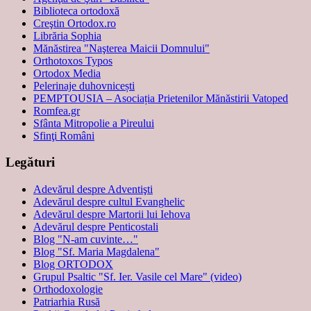
Biblioteca ortodoxă
Creştin Ortodox.ro
Librăria Sophia
Mănăstirea "Naşterea Maicii Domnului"
Orthotoxos Typos
Ortodox Media
Pelerinaje duhovnicești
PEMPTOUSIA – Asociația Prietenilor Mănăstirii Vatoped
Romfea.gr
Sfânta Mitropolie a Pireului
Sfinţi Români
Legături
Adevărul despre Adventişti
Adevărul despre cultul Evanghelic
Adevărul despre Martorii lui Iehova
Adevărul despre Penticostali
Blog "N-am cuvinte…"
Blog "Sf. Maria Magdalena"
Blog ORTODOX
Grupul Psaltic "Sf. Ier. Vasile cel Mare" (video)
Orthodoxologie
Patriarhia Rusă