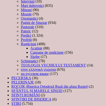
Interviuri
(10)
Mari duhovnici
(835)
Minuni
(90)
Moaşte
(79)
Onomastici
(4)
Pagini de Sinaxar
(934)
Pastorale
(310)
Pateric
(12)
Predici
(1.324)
Profetii
(8)
Rugăciuni
(408)
Acatiste
(88)
Canoane de rugăciune
(156)
Slujbe
(17)
Schismatici
(78)
TEOLOGIA VECHIULUI TESTAMENT
(14)
στην ελληνική γλώσσα
(676)
на русском языке
(137)
PECERSKA
(36)
PELERINAJE
(18)
ROCOR (Biserica Ortodoxă Rusă din afara Rusiei)
(2)
SFÂNTUL ȘI MARELE SINOD
(127)
SFINȚI ROMÂNI
(2)
SFINTIRI DE BISERICA
(6)
ŞTIRI
(5.754)