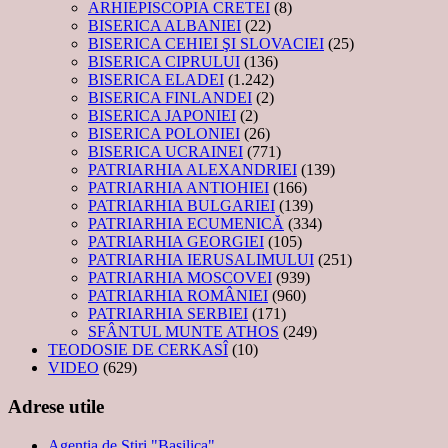
ARHIEPISCOPIA CRETEI
(8)
BISERICA ALBANIEI
(22)
BISERICA CEHIEI ŞI SLOVACIEI
(25)
BISERICA CIPRULUI
(136)
BISERICA ELADEI
(1.242)
BISERICA FINLANDEI
(2)
BISERICA JAPONIEI
(2)
BISERICA POLONIEI
(26)
BISERICA UCRAINEI
(771)
PATRIARHIA ALEXANDRIEI
(139)
PATRIARHIA ANTIOHIEI
(166)
PATRIARHIA BULGARIEI
(139)
PATRIARHIA ECUMENICĂ
(334)
PATRIARHIA GEORGIEI
(105)
PATRIARHIA IERUSALIMULUI
(251)
PATRIARHIA MOSCOVEI
(939)
PATRIARHIA ROMÂNIEI
(960)
PATRIARHIA SERBIEI
(171)
SFÂNTUL MUNTE ATHOS
(249)
TEODOSIE DE CERKASÎ
(10)
VIDEO
(629)
Adrese utile
Agenţia de Ştiri "Basilica"