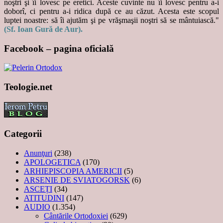
noştri şi îi lovesc pe eretici. Aceste cuvinte nu îi lovesc pentru a-i
doborî, ci pentru a-i ridica după ce au căzut. Acesta este scopul
luptei noastre: să îi ajutăm şi pe vrăşmaşii noştri să se mântuiască."
(Sf. Ioan Gură de Aur).
Facebook – pagina oficială
Teologie.net
Categorii
Anunţuri
(238)
APOLOGETICA
(170)
ARHIEPISCOPIA AMERICII
(5)
ARSENIE DE SVIATOGORSK
(6)
ASCEȚI
(34)
ATITUDINI
(147)
AUDIO
(1.354)
Cântările Ortodoxiei
(629)