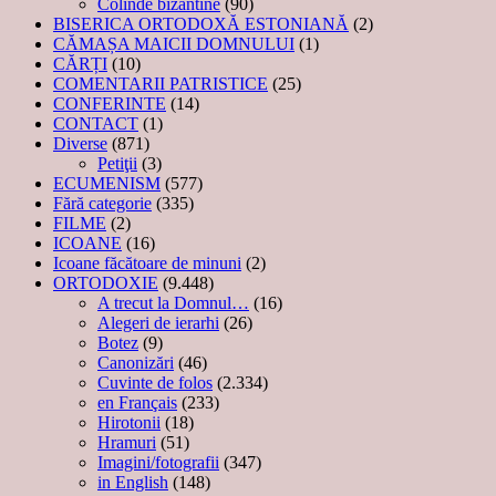
Colinde bizantine
(90)
BISERICA ORTODOXĂ ESTONIANĂ
(2)
CĂMAȘA MAICII DOMNULUI
(1)
CĂRȚI
(10)
COMENTARII PATRISTICE
(25)
CONFERINTE
(14)
CONTACT
(1)
Diverse
(871)
Petiţii
(3)
ECUMENISM
(577)
Fără categorie
(335)
FILME
(2)
ICOANE
(16)
Icoane făcătoare de minuni
(2)
ORTODOXIE
(9.448)
A trecut la Domnul…
(16)
Alegeri de ierarhi
(26)
Botez
(9)
Canonizări
(46)
Cuvinte de folos
(2.334)
en Français
(233)
Hirotonii
(18)
Hramuri
(51)
Imagini/fotografii
(347)
in English
(148)