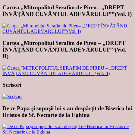
Cartea „Mitropolitul Serafim de Pireu– „DREPT
ÎNVĂŢÂND CUVÂNTUL ADEVĂRULUI””(Vol. I)
Cartea „Mitropolitul Serafim de Pireu – „DREPT
ÎNVĂŢÂND CUVÂNTUL ADEVĂRULUI””(Vol.
II)
Scrisori
De ce Papa şi supuşii lui s-au despărţit de Biserica lui
Hristos de Sf. Nectarie de la Eghina