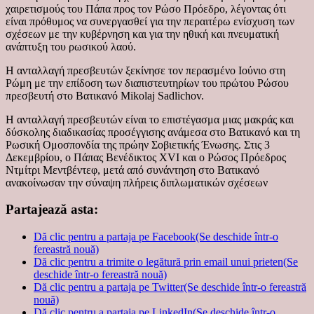
χαιρετισμούς του Πάπα προς τον Ρώσο Πρόεδρο, λέγοντας ότι
είναι πρόθυμος να συνεργασθεί για την περαιτέρω ενίσχυση των
σχέσεων με την κυβέρνηση και για την ηθική και πνευματική
ανάπτυξη του ρωσικού λαού.
Η ανταλλαγή πρεσβευτών ξεκίνησε τον περασμένο Ιούνιο στη
Ρώμη με την επίδοση των διαπιστευτηρίων του πρώτου Ρώσου
πρεσβευτή στο Βατικανό Mikolaj Sadlichov.
Η ανταλλαγή πρεσβευτών είναι το επιστέγασμα μιας μακράς και
δύσκολης διαδικασίας προσέγγισης ανάμεσα στο Βατικανό και τη
Ρωσική Ομοσπονδία της πρώην Σοβιετικής Ένωσης. Στις 3
Δεκεμβρίου, ο Πάπας Βενέδικτος XVI και ο Ρώσος Πρόεδρος
Ντμίτρι Μεντβέντεφ, μετά από συνάντηση στο Βατικανό
ανακοίνωσαν την σύναψη πλήρεις διπλωματικών σχέσεων
Partajează asta:
Dă clic pentru a partaja pe Facebook(Se deschide într-o
fereastră nouă)
Dă clic pentru a trimite o legătură prin email unui prieten(Se
deschide într-o fereastră nouă)
Dă clic pentru a partaja pe Twitter(Se deschide într-o fereastră
nouă)
Dă clic pentru a partaja pe LinkedIn(Se deschide într-o