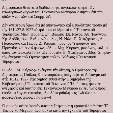
Δημοσιοποιήθηκε στό διαδίκτυο φωτογραφική σειρά τῶν
ἐσωτερικῶν χώρων τοῦ Τεκτονικοῦ Μεγάρου Ἀθηνῶν ἐπί τῶν
ὁδῶν Ἀχαρνῶν καί Σουρμελῆ.
Δέν ἀνεφέρθη ὅμως ὅτι μέ ἀπατεωνικό καί ψευδέστατο τρόπο μέ
τήν 1311/27.8.1927 αἴτησί τους οἱ ἱδρυταί τοῦ Τεκτονικοῦ
Ἱδρύματος Μιλτ. Πουρῆς, Σπ. Βελλῆς, Σπ. Νάγος, Ἀθ. Ἰωάννου,
Χρ. Λαδᾶς, Ἀντ. Ἀνδριανόπουλος, Ν. Νῶε, Π. Χατζηπάνος, Δημ.
Παπούλιας καί Γεώργ. Δ. Ράλλης, πρός τόν Ὑπουργόν τῆς
Προνοίας καί Ἀντιλήψεως «ἀδ.·.» Μιχ. Κύρκον, μασόνον, «ἀδ.·.»
ὅπως τόν ἀποκαλεῖ ὁ ἐκ τῶν ἱδρυτῶν Π. Χατζηπάνος 33ος, ζήτησαν
τήν ἔγκριση τοῦ Ὀργανισμοῦ τοῦ ἐν Ἀθήναις «Τεκτονικοῦ
Ἱδρύματος».
Ὁ «ἀδ.·. Μ. Κύρκος» ἐνέκρινε τήν αἴτηση, ὁ Πρόεδρος τῆς
Δημοκρατίας Παῦλος Κουντουριώτης ὑπέγραψε τό Διάταγμα καί
στίς 10/12/ 1927 εἶχε δημοσιευθεῖ στήν Ἐφημερίδα τῆς
Κυβερνήσεως! Ὁ σκοπός τοῦ Τεκτονικοῦ Ἱδρύματος ἦταν «ἡ
ἀνέγερσις καί διατήρησις Τεκτονικοῦ Μεγάρου ἐν Ἀθήναις πρός
εὐόδωσι ἔργων εὐποιΐας, ἰδία δέ περιθάλψεως ἐνδεῶν καί
μορφώσεως ἀπόρων παίδων»!
Ὁ σκοπός αὐτός λοιπόν ἀποτελεῖ τήν πρώτη κραυγαλέα ἀπάτη: Τό
Τεκτονικό Μέγαρο, ἀνύπαρκτο κατά τήν ἔγκρισιν τοῦ Ἱδρύματος,