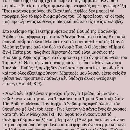
Τό Τυπικό τῆς τελετῆς ἔχει τυπωμένα τά γράμματα J.B.O. πού
σημαίνει: Ἐμεῖς οἱ τρεῖς συμφωνοῦμε νά φυλάξουμε τήν ἱερή λέξη.
Ἔτσι κανένας μασόνος τῆς Βασιλικῆς Ἀψίδος δέν μπορεῖ νά
προφέρει ὅλο τό ιερό ὄνομα μόνος του: Τό προφέρουν κι’ οἱ τρείς
μαζί προφέροντας καθένας διαδοχικά μιά ἀπό τίς τρείς συλλαβές.
Στό κλείσιμο τῆς Τελετῆς μυήσεως στό Βαθμό τῆς Βασιλικῆς
Ἀψίδος ὁ ὑποψήφιος ἐρωτᾶται: Ἀδελφέ Ἐπόπτα τί εἶσαι; Κι’ αὐτός
ἀπαντᾶ: «Εἶμαι ὁ ὤν»! Μπορεῖτε νά τό φαντασθεῖτε αὐτό; Ὅταν ὁ
Μωϋσής ζήτησε ἀπό τόν θεό τό ὄνομά Του, ὁ Θεός εἴπε: «Εἶμαι ὁ
ὤν»! Πεῖτε μου, πῶς ἕνας Χριστιανός πού εἶναι μασόνος τῆς
Βασιλικῆς Ἀψίδος μπορεῖ νά ὀνομασθεῖ μέ τό ὄνομα τοῦ Θεοῦ τοῦ
Ἰσραήλ; Ὁ Θεός τῆς χριστιανικῆς πίστεως εἶπε: « Μήν πλανᾶστε
Ἰουδαίοι. Εὐθύς ἐξ ἀρχῆς δέν ἀκούσατε προφητείες πού σᾶς εἶπα
καί πού ὅλες ἐξεπληρώθησαν; Μάρτυρές μου λοιπόν εἶστε σεῖς ὅτι
(βάσει τῶν προφητειῶν αὐτῶν) δέν ὑπάρχει ἄλλος Θεός πλήν
ἐμοῦ»; (Ἠσ. 44, 8-9).
• Ἀλλά δέν βεβηλώνουν μονάχα τήν Ἁγία Τριάδα, οἱ μασόνοι,
βεβηλώνουν καί τήν αἰώνια Ἱερωσύνη τοῦ Ἰησοῦ Χριστοῦ): Στόν
19ο Βαθμό: «Μέγας Ποντίφηξ», ὁ Σεβάσμιος ἀφοῦ ἀλοίφει τόν
ὑποψήφιο μέ λάδι τοῦ λέει: «Γίνε λοιπόν γιά πάντα ἕνας ἐπίσκοπος
κατά τήν τάξιν Μελχισεδέκ!» Κι’ ἀφοῦ τοῦ ἀνακοινωθεῖ τό
σύνθημα (Ἐμμανουήλ) καί ἡ Ἰερή λέξη (Ἀλληλούϊα), τόν ντύνουν
μέ μιά ρόμπα ἀπό ἄσπρο λινό καί τοῦ φοροῦν ἕνα στέμμα κόκκινο
μέ 12 ἄστρα πού ἀντιπροσωπεύουν τις 12 πύλες τῆς Νέας Πόλης,