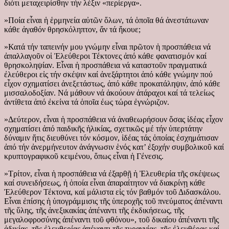
διότι μεταχειρίσθην τήν λέξιν «περίεργα».
»Ποία εἶναι ἡ ἑρμηνεία αὐτῶν ὅλων, τά ὁποῖα θά ἀνεστάτωναν
κάθε ἀγαθόν θρησκόληπτον, ἄν τά ἤκουε;
»Κατά τήν ταπεινήν μου γνώμην εἶναι πρῶτον ἡ προσπάθεια νά
ἀπαλλαγοῦν οἱ Ἐλεύθεροι Τέκτονες ἀπό κάθε φανατισμόν καί
θρησκοληψίαν. Εἶναι ἡ προσπάθεια νά καταστοῦν πραγματικά
ἐλεύθεροι εἰς τήν σκέψιν καί ἀνεξάρτητοι ἀπό κάθε γνώμην πού
εἶχον σχηματίσει ἀνεξετάστως, ἀπό κάθε προκατάληψιν, ἀπό κάθε
μισσαλοδοξίαν. Νά μάθουν νά ἀκούουν ἀτάραχοι καί τά τελείως
ἀντίθετα ἀπό ἐκείνα τά ὁποῖα έως τώρα ἐγνώριζον.
»Δεύτερον, εἶναι ἡ προσπάθεια νά ἀναθεωρήσουν ὅσας ἰδέας εἶχον
σχηματίσει ἀπό παιδικῆς ἡλικίας, σχετικῶς μέ τήν ὑπερτάτην
δύναμιν ἥτις διευθύνει τόν κόσμον, ἰδέας τάς ὁποίας ἐσχημάτισαν
ἀπό τήν ἀνερμήνευτον ἀνάγνωσιν ἑνός κατ’ ἐξοχήν συμβολικοῦ καί
κρυπτογραφικοῦ κειμένου, ὅπως εἶναι ἡ Γένεσις.
»Τρίτον, εἶναι ἡ προσπάθεια νά ἐξαρθῇ ἡ Ἐλευθερία τῆς σκέψεως
καί συνειδήσεως, ἡ ὁποία εἶναι ἀπαραίτητον νά διακρίνῃ κάθε
Ἐλεύθερον Τέκτονα, καί μάλιστα εἰς τόν βαθμόν τοῦ Διδασκάλου.
Εἶναι ἐπίσης ἡ ὑπογράμμισις τῆς ὑπεροχῆς τοῦ πνεύματος ἀπέναντι
τῆς ὕλης, τῆς ἀνεξικακίας ἀπέναντι τῆς ἐκδικήσεως, τῆς
μεγαλοφροσύνης ἀπέναντι τοῦ φθόνου», τοῦ δικαίου ἀπέναντι τῆς
ἀδικίας, τῆς ἐλευθερίας ἀπέναντι τῆς τυραννίας, τῆς ἐλευθέρας καί