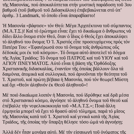
τῆς Μασονίας, πού ἀποκαλύπτεται στήν μυστική παράδοση τοῦ 3ου
βαθμοῦ (τοῦ βαθμοῦ τοῦ Διδασκάλου) ἐπιβεβαιώνεται στό ὑπ’
ἀριθμ. 3 Landmark, τό ὁποῖο εἶναι ἀπαραβίαστο!
Ἡ Μασονία «βάφτισε» τόν Θεό: Μέγα Ἀρχιτέκτονα τοῦ σύμπαντος
(Μ.Α.Τ.Σ.)! Καί τό ἐρώτημα εἶναι: ἔχει τό δικαίωμα ὁ ἄνθρωπος νά
δίδει ἄλλο ὄνομα στόν Θεό, ὅταν ὁ ἴδιος ὁ Θεός ἔχει ἀποκαλύψει
τό ἀληθινό του ὄνομα; Ὁ Ἰ. Χριστός εἶπε προσευχόμενος πρός τόν
Πατέρα Toυ: «Ἐφανέρωσά σου τό ὄνομα τοῖς ἀνθρώποις οὕς
δέδοκάς μοι ἐκ τοῦ κόσμου». Τό ὄνομα αὐτό ἀποτελεῖ τό δόγμα
τῆς Ἁγίας Τριάδος: Τό ὄνομα τοῦ ΠΑΤΡΟΣ καί τοῦ ΥΙΟΥ καί τοῦ
ΑΓΙΟΥ ΠΝΕΥΜΑΤΟΣ. Αὐτό εἶναι ἡ βάση τῆς Ὀρθόδοξης
Χριστιανικῆς διδασκαλίας, ἐναντίον τῆς ὁποίας βάλλουν ὅλα τά
δαιμόνια, ἀτομικά καί συλλογικά, πού ἀρνοῦνται τήν θεότητα τοῦ
Ἰ. Χριστοῦ, καί πρώτη βέβαια ἡ Μασονία, πού τόν θεωρεῖ Μύστη
καί ὄχι «Θεόν ἀληθινόν ἐκ Θεοῦ ἀληθινοῦ»!
Μέ ποιό δικαίωμα λοιπόν ἡ Μασονία, πού ἱδρύθηκε καί δρᾶ μέσα
στό Χριστιανικό κόσμο, ἀγνόησε τό ἀληθινό ὄνομα τοῦ Θεοῦ καί
ἐπέβαλλε τήν νεφελοκοκκυγία τοῦ «Μ.Α.Τ.Σ.»; Ποιά ἄλλη
ἑρμηνεία μπορεῖ νά ἔχει τό θρασύ αὐτό τόλμημα, παρά τό μῖσος
τῆς Μασονίας κατά τοῦ Ἰ. Χριστοῦ καί γενικά κατά τῆς Ἁγίας
Τριάδος, τῆς ὁποίας τήν ὕπαρξη θέλησε τόσο ὠμά νά ἀγνοήσῃ;
Ἀλλά δέν ἦταν μονάχα αὐτό. Μέ τήν εἰσαγωγή τοῦ ὀνόματος τῆς