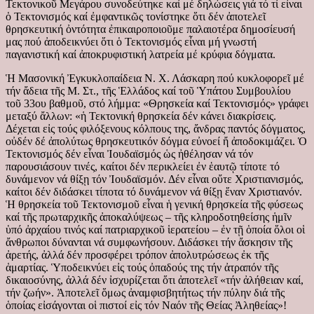
Τεκτονικοῦ Μεγάρου συνοδεύτηκε καί μέ δηλώσεις γιά τό τί εἶναι
ὁ Τεκτονισμός καί ἐμφαντικῶς τονίστηκε ὅτι δέν ἀποτελεῖ
θρησκευτική ὀντότητα ἐπικαιροποιοῦμε παλαιοτέρα δημοσίευσή
μας πού ἀποδεικνύει ὅτι ὁ Τεκτονισμός εἶναι μή γνωστή
παγανιστική καί ἀποκρυφιστική λατρεία μέ κρύφια δόγματα.
Ἡ Μασονική Ἐγκυκλοπαίδεια Ν. Χ. Λάσκαρη πού κυκλοφορεῖ μέ
τήν ἄδεια τῆς Μ. Στ., τῆς Ἑλλάδος καί τοῦ Ὑπάτου Συμβουλίου
τοῦ 33ου βαθμοῦ, στό λήμμα: «Θρησκεία καί Τεκτονισμός» γράφει
μεταξύ ἄλλων: «ἡ Τεκτονική θρησκεία δέν κάνει διακρίσεις.
Δέχεται εἰς τούς φιλόξενους κόλπους της, ἄνδρας παντός δόγματος,
οὐδέν δέ ἀπολύτως θρησκευτικόν δόγμα εὐνοεί ἤ ἀποδοκιμάζει. Ὁ
Τεκτονισμός δέν εἶναι Ἰουδαϊσμός ὡς ἠθέλησαν νά τόν
παρουσιάσουν τινές, καίτοι δέν περικλείει ἐν ἑαυτῷ τίποτε τό
δυνάμενον νά θίξῃ τόν Ἰουδαϊσμόν. Δέν εἶναι οὔτε Χριστιανισμός,
καίτοι δέν διδάσκει τίποτα τό δυνάμενον νά θίξῃ ἕναν Χριστιανόν.
Ἡ θρησκεία τοῦ Τεκτονισμοῦ εἶναι ἡ γενική θρησκεία τῆς φύσεως
καί τῆς πρωταρχικῆς ἀποκαλύψεως – τῆς κληροδοτηθείσης ἡμῖν
ὑπό ἀρχαίου τινός καί πατριαρχικοῦ ἱερατείου – ἐν τῇ ὁποία ὅλοι οἱ
ἄνθρωποι δύνανται νά συμφωνήσουν. Διδάσκει τήν ἄσκησιν τῆς
ἀρετής, ἀλλά δέν προσφέρει τρόπον ἀπολυτρώσεως ἐκ τῆς
ἁμαρτίας. Ὑποδεικνύει εἰς τούς ὀπαδούς της τήν ἀτραπόν τῆς
δικαιοσύνης, ἀλλά δέν ἰσχυρίζεται ὅτι ἀποτελεῖ «τήν ἀλήθειαν καί,
τήν ζωήν». Ἀποτελεῖ ὅμως ἀναμφισβητήτως τήν πύλην διά τῆς
ὁποίας εἰσάγονται οἱ πιστοί εἰς τόν Ναόν τῆς Θείας Ἀληθείας»!