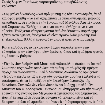
Στοάς Σοφών Τεκτόνων, παρατηροῦντες, παραβάλλοντες,
κρίνοντες.
»Συμβαίνει ὁ καθένας – καί πρίν μυηθῇ εἰς τόν Τεκτονισμόν, ἀλλά
καί ἀφοῦ μυηθῇ – νά ἔχῃ σχηματίσει μερικάς ἀντιλήψεις, μερικάς
πεποιθήσεις, σχετικῶς μέ τήν ἔννοιαν τοῦ Μεγάλου Ἀρχιτέκτονος
τοῦ Σύμπαντος. Ἐνδέχεται νά εἶναι στεναί, ἐνδέχεται νά εἶναι
εὐρεῖαι. Ἐνδέχεται νά προέρχονται ἀπό ἀνεξέταστον παραδοχήν
ξένων ἀντιλήψεων, ἐνδέχεται νά εἶναι προϊόν ἰδίας μελέτης καί
ἐπεξεργασίας. Ἀλλά ἡ ἔρευνα δέν μπορεῖ ποτέ νά σταματήσῃ.
Καί ἡ εἴσοδος εἰς τό Τεκτονικόν Τάγμα ἀποτελεῖ μίαν νέαν
εὐκαιρίαν, μίαν νέαν ἀφετηρίαν ἐρεύνης, ὅπως καί ἡ αὔξησις φωτός
εἰς ἕκαστον βαθμόν.
»Εἰς τόν 4ον βαθμόν τοῦ Μυστικοῦ Διδασκάλου ἀκούομεν ὅτι «τό
λυκαυγές τῆς πρωίας ἀποδιώκει τά σκότη καί τό φῶς τῆς ἡμέρας
ἀρχίζει νά ἀναφαίνεται». Καί ὁ Μυστικός Διδάσκαλος ὁρκίζεται:
«Θά συντελέσω ἐν τῷ μέτρῳ τῶν δυνάμεών μου ἵνα ἐξαλείψω τά
σοφίσματα, ἅτινα ἐμποδίζουν τήν ἐλευθέραν ἀνάπτυξιν τῆς
διανοίας». Συνεπώς δέν εἶναι δυνατόν νά ὑπάρχῃ μεταξύ τῶν
Μυστῶν τοῦ Φιλοσοφικοῦ Τεκτονισμοῦ ἀντίρρησις διά τήν συνεχή
ἔρευναν τῆς ἐννοίας τοῦ Μεγάλου Ἀρχιτέκτονος τοῦ Σύμπαντος.
Διότι ἡ ἔννοια αὐτή συνεχῶς δύναται νά τελειοποιεῖται καί νά
διευρύνεται ἀπό τό προσδιορισμένον εἰς τό ἀπροσμέτρητον, ἀπό τό