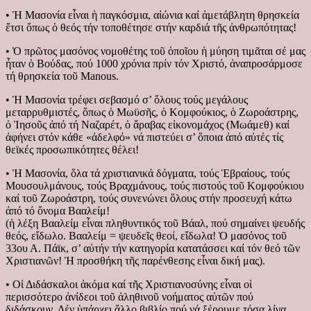
• Ἡ Μασονία εἶναι ἡ παγκόσμια, αἰώνια καί ἀμετάβλητη θρησκεία
ἔτσι ὅπως ὁ θεός τήν τοποθέτησε στήν καρδιά τῆς ἀνθρωπότητας!
• Ὁ πρῶτος μασόνος νομοθέτης τοῦ ὁποῖου ἡ μύηση τιμᾶται σέ μας
ἦταν ὁ Βούδας, πού 1000 χρόνια πρίν τόν Χριστό, ἀναπροσάρμοσε
τή θρησκεία τοῦ Manous.
• Ἡ Μασονία τρέφει σεβασμό σ’ ὅλους τούς μεγάλους
μεταρρυθμιστές, ὅπως ὁ Μωϋσῆς, ὁ Κομφούκιος, ὁ Ζωροάστρης,
ὁ Ἰησοῦς ἀπό τή Ναζαρέτ, ὁ ἄραβας εἰκονομάχος (Μωάμεθ) καί
ἀφήνει στόν κάθε «ἀδελφό» νά πιστεύει σ’ ὅποια ἀπό αὐτές τίς
θεϊκές προσωπικότητες θέλει!
• Ἡ Μασονία, ὅλα τά χριστιανικά δόγματα, τούς Ἑβραίους, τούς
Μουσουλμάνους, τούς Βραχμάνους, τούς πιστούς τοῦ Κομφούκιου
καί τοῦ Ζωροάστρη, τούς συνενώνει ὅλους στήν προσευχή κάτω
ἀπό τό ὄνομα Βααλείμ!
(ἡ λέξη Βααλείμ εἶναι πληθυντικός τοῦ Βάαλ, πού σημαίνει ψευδής
θεός, εἴδωλο. Βααλείμ = ψευδεῖς θεοί, εἴδωλα! Ὁ μασόνος τοῦ
33ου Α. Πάϊκ, σ’ αὐτήν τήν κατηγορία κατατάσσει καί τόν θεό τῶν
Χριστιανῶν! Ἡ προσθήκη τῆς παρένθεσης εἶναι δική μας).
• Οἱ Διδάσκαλοι ἀκόμα καί τῆς Χριστιανοσύνης εἶναι οἱ
περισσότερο ἀνίδεοι τοῦ ἀληθινοῦ νοήματος αὐτῶν πού
διδάσκουν. Δέν ὑπάρχει ἄλλο βιβλίο πού νά ξέρουμε τόσα λίγα