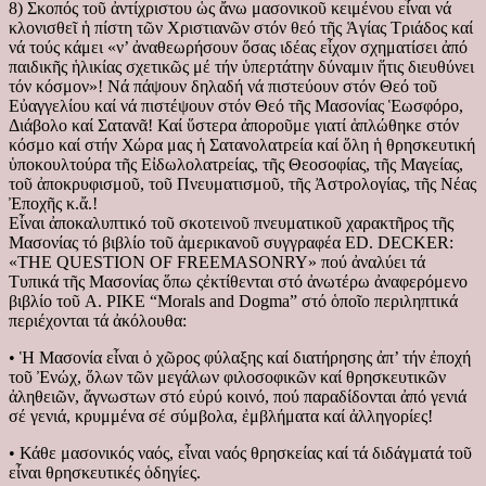
8) Σκοπός τοῦ ἀντίχριστου ὡς ἄνω μασονικοῦ κειμένου εἶναι νά
κλονισθεῖ ἡ πίστη τῶν Χριστιανῶν στόν θεό τῆς Ἁγίας Τριάδος καί
νά τούς κάμει «ν’ ἀναθεωρήσουν ὅσας ιδέας εἶχον σχηματίσει ἀπό
παιδικῆς ἡλικίας σχετικῶς μέ τήν ὑπερτάτην δύναμιν ἥτις διευθύνει
τόν κόσμον»! Νά πάψουν δηλαδή νά πιστεύουν στόν Θεό τοῦ
Εὐαγγελίου καί νά πιστέψουν στόν Θεό τῆς Μασονίας Ἑωσφόρο,
Διάβολο καί Σατανᾶ! Καί ὕστερα ἀποροῦμε γιατί ἁπλώθηκε στόν
κόσμο καί στήν Χώρα μας ἡ Σατανολατρεία καί ὅλη ἡ θρησκευτική
ὑποκουλτούρα τῆς Εἰδωλολατρείας, τῆς Θεοσοφίας, τῆς Μαγείας,
τοῦ ἀποκρυφισμοῦ, τοῦ Πνευματισμοῦ, τῆς Ἀστρολογίας, τῆς Νέας
Ἐποχῆς κ.ἄ.!
Εἶναι ἀποκαλυπτικό τοῦ σκοτεινοῦ πνευματικοῦ χαρακτῆρος τῆς
Μασονίας τό βιβλίο τοῦ ἀμερικανοῦ συγγραφέα ED. DECKER:
«THE QUESTION OF FREEMASONRY» πού ἀναλύει τά
Τυπικά τῆς Μασονίας ὅπω ςἐκτίθενται στό ἀνωτέρω ἀναφερόμενο
βιβλίο τοῦ A. PIKE “Morals and Dogma” στό ὁποῖο περιληπτικά
περιέχονται τά ἀκόλουθα:
• Ἡ Μασονία εἶναι ὁ χῶρος φύλαξης καί διατήρησης ἀπ’ τήν ἐποχή
τοῦ Ἐνώχ, ὅλων τῶν μεγάλων φιλοσοφικῶν καί θρησκευτικῶν
ἀληθειῶν, ἄγνωστων στό εὐρύ κοινό, πού παραδίδονται ἀπό γενιά
σέ γενιά, κρυμμένα σέ σύμβολα, ἐμβλήματα καί ἀλληγορίες!
• Κάθε μασονικός ναός, εἶναι ναός θρησκείας καί τά διδάγματά τοῦ
εἶναι θρησκευτικές ὁδηγίες.