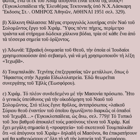
φωτός, ἐνῶ οἱ ἐκ τοῦ Ἀδάμ ἀπόγονοι εἶναι τέκνα τῆς ἰλύος»!
(Ἐγκυκλοπαίδεια τῆς Ἐλευθέρας Τεκτονικῆς ὑπό Ν.Χ.Λάσκαρη
Ἔκδοσις Στ.·. ΟΜΗΡΟΣ Ἀθηνῶν, ΑΘΗΝΑΙ 1951 σελ. 329).
β) Χάλκινη Θάλασσα: Μέγας στρογγυλός λουτήρας στόν Ναό τοῦ
Σολομῶντος ἔργο τοῦ Χιράμ. Ὕψος πέντε πήχεις, περίμετρο
τριάντα καί στήριγμα δώδεκα χάλκινα βόδια, τρία σέ κάθε ἕνα ἀπό
τά τέσσερα σημεία τοῦ ὁρίζοντος.
γ) Ἀδωνάϊ: Ἑβραϊκή ὀνομασία τοῦ Θεοῦ, τήν ὁποία οἱ Ἰουδαίοι
χρησιμοποιούσαν ἀπό σεβασμό, γιά νά μή χρησιμοποιοῦν τή λέξη
«Ἰεχωβᾶ».
δ) Τουμπαλκάϊν. Τεχνίτης ἐπεξεργασίας τῶν μετάλλων, ὅπως ὁ
Ἥφαιστος στήν Ἀρχαία Εἰδωλολατρεία. Ἐδῶ θεωρεῖται
συνεργάτης τοῦ Ἐβλίς (Ἑωσφόρου).
ε) Χιράμ. Τό πλέον συνδεδεμένο μέ τήν Μασονία πρόσωπο. Ἦτο
ὁ γενικός ὑπεύθυνος γιά τήν οἰκοδόμηση τοῦ Ναοῦ τοῦ
Σολομῶντος. Στό τέλος ἔγινε θρῦλος, ἀντιπρόσωπος «λαϊκοῦ
Σύριου θεοῦ ἐναντίον τοῦ ὁποῖου ἠγωνίζοντο διαρκῶς οἱ ὀπαδοί
τοῦ Ἰεχωβᾶ…» (Ἐγκυκλοπαίδεια, ὡς ἄνω, σελ. 779)! Τό Τυπικό
τοῦ 3ου βαθμοῦ ἀποκαλεῖ τούς μασόνους τέκνα τοῦ Χιράμ. Καί
ἔχει μεγάλη σημασία ἡ «προφητεία» τοῦ σκοτεινοῦ Τουμπαλκάϊν
ὅτι «οἱ ἀπόγονοι τοῦ Χιράμ» δηλαδή οἱ Μασόνοι, θα ἐπικρατήσουν
καί θα καθιερώσουν σ’ ὅλη τή γῆ τήν λατρεία τοῦ Ἑωσφόρου,