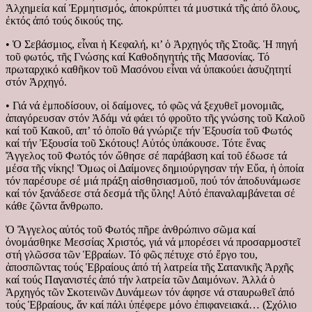
Ἀλχημεία καί Ἐρμητισμός, ἀποκρύπτει τά μυστικά τῆς ἀπό ὅλους,
ἐκτός ἀπό τούς δικούς της.
• Ὁ Σεβάσμιος, εἶναι ἡ Κεφαλή, κι’ ὁ Ἀρχηγός τῆς Στοᾶς. Ἡ πηγή
τοῦ φωτός, τῆς Γνώσης καί Καθοδηγητής τῆς Μασονίας. Τό
πρωταρχικό καθῆκον τοῦ Μασόνου εἶναι νά ὑπακούει ἀσυζητητί
στόν Ἀρχηγό.
• Γιά νά ἐμποδίσουν, οἱ δαίμονες, τό φῶς νά ξεχυθεῖ μονομιᾶς,
ἀπαγόρευσαν στόν Ἀδάμ νά φάει τό φροῦτο τῆς γνώσης τοῦ Καλοῦ
καί τοῦ Κακοῦ, απ’ τό ὁποῖο θά γνώριζε τήν Ἐξουσία τοῦ Φωτός
καί τήν Ἐξουσία τοῦ Σκότους! Αὐτός ὑπάκουσε. Τότε ἕνας
Ἄγγελος τοῦ Φωτός τόν ὤθησε σέ παράβαση καί τοῦ έδωσε τά
μέσα τῆς νίκης! Ὅμως οἱ Δαίμονες δημιούργησαν τήν Εὔα, ἡ ὁποία
τόν παρέσυρε σέ μιά πράξη αἰσθησιασμοῦ, πού τόν ἀποδυνάμωσε
καί τόν ξανάδεσε στά δεσμά τῆς ὕλης! Αὐτό ἐπαναλαμβάνεται σέ
κάθε ζῶντα ἄνθρωπο.
Ὁ Ἄγγελος αὐτός τοῦ Φωτός πῆρε ἀνθρώπινο σῶμα καί
ὀνομάσθηκε Μεσσίας Χριστός, γιά νά μπορέσει νά προσαρμοστεῖ
στή γλῶσσα τῶν Ἑβραίων. Τό φῶς πέτυχε στό ἔργο του,
ἀποσπῶντας τούς Ἑβραίους ἀπό τή λατρεία τῆς Σατανικῆς Ἀρχῆς
καί τούς Παγανιστές ἀπό τήν λατρεία τῶν Δαιμόνων. Ἀλλά ὁ
Ἀρχηγός τῶν Σκοτεινῶν Δυνάμεων τόν άφησε νά σταυρωθεῖ ἀπό
τούς Ἑβραίους, ἄν καί πάλι ὑπέφερε μόνο ἐπιφανειακά… (Σχόλιο