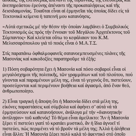
ἀνεπηρεάστου ἐρεύνης ἀπέναντι τῆς προκαταλήψεως καί τῆς
δεισιδαιμονίας. Τοιαῦται εἶναι αἱ ἑρμηνεῖαι τάς ὁποίας δίδει εἰς τά
Τεκτονικά κείμενα ἡ ταπεινή μου κατανόησις.
»Αὐτά σχετικῶς μέ τήν θέσιν τήν ὁποίαν λαμβάνει ὁ Συμβολικός
Τεκτονισμός ὡς πρός τήν ἔννοιαν τοῦ Μεγάλου Ἀρχιτέκτονος τοῦ
Σύμπαντος» Καί κλείεται οὕτω το κεφάλαιον του Κ.Μ.
Μελισσαρόπουλου γιά τό ποιός εἶναι ὁ Μ.Α.Τ.Σ.
Στίς παραπάνω ὀφθαλμοφανεῖς σατανοεμπευσμένες πλάνες τῆς
Μασονίας καί κακοδοξίες παρατηροῦμε τά ἑξής:
1) Πόση σοβαρότητα ἔχει ἡ Μασονία καί πόσο σοβαροί εἶναι οἱ
μεγαλόσχημοι τῆς πολιτικῆς, τῶν γραμμάτων καί τοῦ πλούτου, πού
γίνονται καί παραμένουν μέλη της, εἶναι τό γεγονός ὅτι, πιστεύουν,
προσεύχονται καί περιμένουν βοήθεια καί ἁγιασμό, ἀπό ἕναν θεό,
ἀνθρωποποίητο.
2) Εἶναι τραγική ἡ ἄποψη ὅτι ἡ Μασονία δίδει στά μέλη της,
εἰκόνες παραστάσεις καί σύμβολα καί ἀφήνει σ’ αὐτά νά τά
ἑρμηνεύσουν καί κατανοήσουν, ἀνάλογα μέ τήν «διανοητικήν
ἀντίληψιν» τοῦ καθενός! Τό θέμα εἶναι ἀμείλικτο: Ἄν ἡ Μασονία
ξέρει τί πιστεύει γιατί τό κρατάει μυστικό, ἄν ἡ ἴδια ἀγνοεῖ τί
πιστεύει, πώς περιμένει νά τό βροῦν τά μέλη της; Ἀλλά ἡ ἀλήθεια
εἶναι ἄλλη: Ἡ Μασονία ξέρει πολύ καλά τό ἀφεντικό στό ὁποῖο