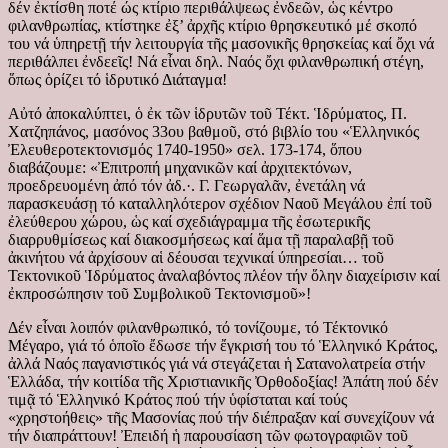
δέν ἐκτίσθη ποτέ ώς κτίριο περιθάλψεως ἐνδεῶν, ὡς κέντρο
φιλανθρωπίας, κτίστηκε ἐξ’ ἀρχῆς κτίριο θρησκευτικό μέ σκοπό
του νά ὑπηρετῇ τήν λειτουργία τῆς μασονικῆς θρησκείας καί ὄχι νά
περιθάλπει ἐνδεεῖς! Νά εἶναι δηλ. Ναός ὄχι φιλανθρωπική στέγη,
ὅπως ὁρίζει τό ἱδρυτικό Διάταγμα!
Αὐτό ἀποκαλύπτει, ὁ ἐκ τῶν ἱδρυτῶν τοῦ Τέκτ. Ἱδρύματος, Π.
Χατζηπάνος, μασόνος 33ου βαθμοῦ, στό βιβλίο του «Ἑλληνικός
Ἐλευθεροτεκτονισμός 1740-1950» σελ. 173-174, ὅπου
διαβάζουμε: «Ἐπιτροπή μηχανικῶν καί ἀρχιτεκτόνων,
προεδρευομένη ἀπό τόν ἀδ.·. Γ. Γεωργαλᾶν, ἐνετάλη νά
παρασκευάσῃ τό καταλληλότερον σχέδιον Ναοῦ Μεγάλου ἐπί τοῦ
ἐλεύθερου χώρου, ὡς καί σχεδιάγραμμα τῆς ἐσωτερικῆς
διαρρυθμίσεως καί διακοσμήσεως καί ἅμα τῇ παραλαβῇ τοῦ
ἀκινήτου νά ἀρχίσουν αἱ δέουσαι τεχνικαί ύπηρεσίαι… τοῦ
Τεκτονικοῦ Ἱδρύματος ἀναλαβόντος πλέον τήν ὅλην διαχείρισιν καί
ἐκπροσώπησιν τοῦ Συμβολικοῦ Τεκτονισμοῦ»!
Δέν εἶναι λοιπόν φιλανθρωπικό, τό τονίζουμε, τό Τέκτονικό
Μέγαρο, γιά τό ὁποῖο ἔδωσε τήν ἔγκρισή του τό Ἑλληνικό Κράτος,
ἀλλά Ναός παγανιστικός γιά νά στεγάζεται ἡ Σατανολατρεία στήν
Ἑλλάδα, τήν κοιτίδα τῆς Χριστιανικῆς Ὀρθοδοξίας! Ἀπάτη πού δέν
τιμᾷ τό Ἑλληνικό Κράτος πού τήν ὑφίσταται καί τούς
«χρηστοήθεις» τῆς Μασονίας πού τήν διέπραξαν καί συνεχίζουν νά
τήν διαπράττουν! Ἐπειδή ἡ παρουσίαση τῶν φωτογραφιῶν τοῦ