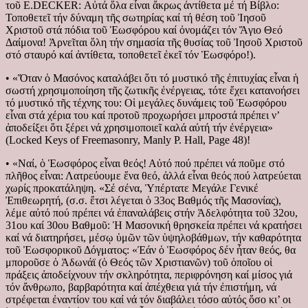
τοῦ Ε.DECKER: Αὐτά ὅλα εἶναι ἄκρως ἀντίθετα μέ τή Βίβλο:
Τοποθετεῖ τήν δύναμη τῆς σωτηρίας καί τή θέση τοῦ Ἰησοῦ
Χριστοῦ στά πόδια τοῦ Ἑωσφόρου καί ὀνομάζει τόν Ἅγιο Θεό
Δαίμονα! Ἀρνεῖται ὅλη τήν σημασία τῆς θυσίας τοῦ Ἰησοῦ Χριστοῦ
στό σταυρό καί ἀντίθετα, τοποθετεῖ ἐκεῖ τόν Ἑωσφόρο!).
• «Ὅταν ὁ Μασόνος καταλάβει ὅτι τό μυστικό τῆς ἐπιτυχίας εἶναι ἡ
σωστή χρησιμοποίηση τῆς ζωτικῆς ἐνέργειας, τότε ἔχει κατανοήσει
τό μυστικό τῆς τέχνης του: Οἱ μεγάλες δυνάμεις τοῦ Ἑωσφόρου
εἶναι στά χέρια του καί προτοῦ προχωρήσει μπροστά πρέπει ν’
ἀποδείξει ὅτι ξέρει νά χρησιμοποιεῖ καλά αὐτή τήν ἐνέργεια»
(Locked Keys of Freemasonry, Manly P. Hall, Page 48)!
• «Ναί, ὁ Ἑωσφόρος εἶναι θεός! Αὐτό πού πρέπει νά ποῦμε στό
πλῆθος εἶναι: Λατρεύουμε ἕνα θεό, ἀλλά εἶναι θεός πού λατρεύεται
χωρίς προκατάληψη. «Σέ σένα, Ὑπέρτατε Μεγάλε Γενικέ
Ἐπιθεωρητή, (σ.σ. ἔτσι λέγεται ὁ 33ος Βαθμός τῆς Μασονίας),
λέμε αὐτό πού πρέπει νά ἐπαναλάβεις στήν Ἀδελφότητα τοῦ 32ου,
31ου καί 30ου Βαθμοῦ: Ἡ Μασονική θρησκεία πρέπει νά κρατήσει
καί νά διατηρήσει, μέσῳ ὑμῶν τῶν ὑψηλοβάθμων, τήν καθαρότητα
τοῦ Ἐωσφορικοῦ Δόγματος: «Ἐάν ὁ Ἑωσφόρος δέν ἦταν θεός, θα
μποροῦσε ὁ Ἀδωνάϊ (ὁ Θεός τῶν Χριστιανῶν) τοῦ ὁποῖου οἱ
πράξεις ἀποδείχνουν τήν σκληρότητα, περιφρόνηση καί μίσος γιά
τόν ἄνθρωπο, βαρβαρότητα καί ἀπέχθεια γιά τήν ἐπιστήμη, νά
στρέφεται ἐναντίον του καί νά τόν διαβάλει τόσο αὐτός ὅσο κι’ οι