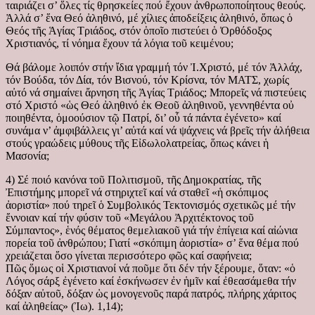
ταιριάζει σ’ ὅλες τίς θρησκείες πού ἔχουν ἀνθρωποποίητους θεούς.
Ἀλλά σ’ ἕνα Θεό ἀληθινό, μέ χίλιες ἀποδείξεις ἀληθινό, ὅπως ὁ
Θεός τῆς Ἁγίας Τριάδος, στόν ὁποῖο πιστεύει ὁ Ὀρθόδοξος
Χριστιανός, τί νόημα ἔχουν τά λόγια τοῦ κειμένου;
Θά βάλομε λοιπόν στήν ἴδια γραμμή τόν Ἰ.Χριστό, μέ τόν Ἀλλάχ,
τόν Βούδα, τόν Δία, τόν Βισνού, τόν Κρίσνα, τόν ΜΑΤΣ, χωρίς
αὐτό νά σημαίνει ἄρνηση τῆς Ἀγίας Τριάδος; Μπορεῖς νά πιστεύεις
στό Χριστό «ὡς Θεό ἀληθινό ἐκ Θεοῦ ἀληθινοῦ, γεννηθέντα οὐ
ποιηθέντα, ὁμοούσιον τῷ Πατρί, δι’ οὗ τά πάντα ἐγένετο» καί
συνάμα ν’ ἀμφιβάλλεις γι’ αὐτά καί νά ψάχνεις νά βρεῖς τήν ἀλήθεια
στούς γραώδεις μύθους τῆς Εἰδωλολατρείας, ὅπως κάνει ἡ
Μασονία;
4) Σέ ποιό κανόνα τοῦ Πολιτισμοῦ, τῆς Δημοκρατίας, τῆς
Ἐπιστήμης μπορεῖ νά στηριχτεῖ καί νά σταθεῖ «ἡ σκόπιμος
ἀοριστία» πού τηρεῖ ὁ Συμβολικός Τεκτονισμός σχετικῶς μέ τήν
ἔννοιαν καί τήν φύσιν τοῦ «Μεγάλου Ἀρχιτέκτονος τοῦ
Σύμπαντος», ἑνός θέματος θεμελιακοῦ γιά τήν ἐπίγεια καί αἰώνια
πορεία τοῦ ἀνθρώπου; Γιατί «σκόπιμη ἀοριστία» σ’ ἕνα θέμα πού
χρειάζεται ὅσο γίνεται περισσότερο φῶς καί σαφήνεια;
Πῶς ὅμως οἱ Χριστιανοί νά ποῦμε ὅτι δέν τήν ξέρουμε, ὅταν: «ὁ
Λόγος σάρξ ἐγένετο καί ἐσκήνωσεν ἐν ἡμῖν καί ἐθεασάμεθα τήν
δόξαν αὐτοῦ, δόξαν ὡς μονογενοῦς παρά πατρός, πλήρης χάριτος
καί ἀληθείας» (Ἰω). 1,14);