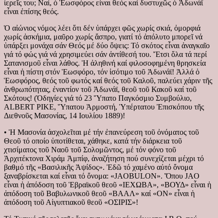
ἱερεῖς του; Ναί, ὁ Ἑωσφόρος εἶναι θεός καί δυστυχῶς ὁ Ἀδωνάϊ
εἶναι ἐπίσης θεός.
Ὁ αἰώνιος νόμος λέει ὅτι δέν ὑπάρχει φῶς χωρίς σκιά, ὀμορφιά
χωρίς ἀσκήμια, μαῦρο χωρίς ἄσπρο, γιατί τό ἀπόλυτο μπορεῖ νά
ὑπάρξει μονάχα σάν Θεός μέ δύο ὄψεις: Τό σκότος εἶναι ἀναγκαῖο
γιά τό φώς γιά νά χρησιμεύει σάν ἀντίθεσή του. Ἔτσι ὅλα τά περί
Σατανισμοῦ εἶναι λάθος. Ἡ ἀληθινή καί φιλοσοφημένη θρησκεία
εἶναι ἡ πίστη στόν Ἑωσφόρο, τόν ἰσότιμο τοῦ Ἀδωνάϊ! Ἀλλά ὁ
Ἑωσφόρος, θεός τοῦ φωτός καί θεός τοῦ Καλοῦ, παλεύει χάριν τῆς
ἀνθρωπότητας, ἐναντίον τοῦ Ἀδωνάϊ, θεοῦ τοῦ Κακοῦ καί τοῦ
Σκότους! (Ὁδηγίες γιά τό 23 Ὕπατο Παγκόσμιο Συμβούλιο,
ALBERT PIKE, Ὕπατου Ἁρμοστή, Ὑπέρτατου Ἐπισκόπου τῆς
Διεθνοῦς Μασονίας, 14 Ιουλίου 1889)!
• Ἡ Μασονία ἀσχολεῖται μέ τήν ἐπανεύρεση τοῦ ὀνόματος τοῦ
Θεοῦ τό οποίο ὑποτίθεται, χάθηκε, κατά τήν διάρκεια τοῦ
χτισίματος τοῦ Ναοῦ τοῦ Σολομῶντος, μέ τόν φόνο τοῦ
Ἀρχιτέκτονα Χιράμ Ἀμπίφ, ἀναζήτηση πού συνεχίζεται μέχρι τό
βαθμό τῆς «Βασιλικῆς Ἀψίδος». Ἐδῶ τό χαμένο αὐτό ὄνομα
ξαναβρίσκεται καί εἶναι τό ὄνομα: «JAOBULON». Ὅπου JAO
εἶναι ἡ ἀπόδοση τοῦ Ἑβραϊκοῦ θεοῦ «ΙΕΧΩΒΑ», «ΒΟΥΔ» εἶναι ἡ
ἀπόδοση τοῦ Βαβυλωνικοῦ θεοῦ «ΒΑΑΛ» καί «ΟΝ» εἶναι ἡ
ἀπόδοση τοῦ Αἰγυπτιακοῦ θεοῦ «ΟΣΙΡΙΣ»!