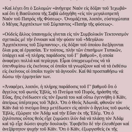
»Καί λέγει ὅτι ὁ Σολομών «ἀνήγειρε Ναόν εἰς δόξαν τοῦ Ἰεχωβά»
καί ὅτι ἡ Βασίλισσα τῆς Σαβά ὡδηγήθη «εἰς τόν μεγαλοπρεπή
Ναόν τοῦ Πατρός τῆς Φύσεως». Ὀνομάζεται, λοιπόν, εὐστοχώτατα
ὁ Μέγας Ἀρχιτέκτων τοῦ Σύμπαντος «Πατήρ τῆς φύσεως».
»Οὐδείς ἄλλος ὑπαινιγμός γίνεται εἰς τόν Συμβολικόν Τεκτονισμόν
σχετικῶς μέ τήν ἔννοιαν καί τήν φύσιν τοῦ «Μεγάλου
Ἀρχιτέκτονος τοῦ Σύμπαντος», εἰς δόξαν τοῦ ὁποίου διεξάγονται
ὅλαι μας αἱ ἐργασίαι. Ἐν τούτοις, πλήν τῶν ἐπισήμων Τυπικῶν,
ὑπάρχει καί «ἡ πλήρης παράδοσις τοῦ Γ΄ βαθμοῦ», ἡ οποία
ἀναφέρει πολλά καί περίεργα. Εἶμαι ὑποχρεωμένος νά τά
ὑπενθυμίσω εἰς ἐκείνους οἱ ὁποῖοι τά γνωρίζουν καί νά τά ἐκθέσω
εἰς ἐκείνους οἱ ὁποῖοι τυχόν τά ἀγνοοῦν. Καί θά προσπαθήσω νά
δώσω τήν ἑρμηνείαν των.
»Ἀναφέρει, λοιπόν, ἡ πλήρης παράδοσις τοῦ Γ’ βαθμοῦ ὅτι ὁ
ἄγγελος τοῦ φωτός Ἐβλίς, τό Πνεύμα τοῦ Πυρός, ἠράσθη τῆς
Εὔας, ἥτις ἐνέδωσεν εἰς τόν ἔρωτά του καί οὕτω ἐγεννήθη ὁ Κάϊν,
ἀπείρως ὑπέρτερος τοῦ Ἄβελ. Ὅτι ὁ Θεός Ἀδωνάϊ, φθονῶν τόν
Κάϊν διά τό πνεύμα ὅπερ μετέδωσεν εἰς αὐτόν ὁ ἄγγελος τοῦ φωτός
Ἐβλίς, ἐξώρισε τόν Ἀδάμ καί τήν Εὔαν ἐκ τῆς Ἐδέμ. Ὅτι ὁ
ζηλότυπος οὗτος θεός εἶχε ζυμώσει ἰλύν διά νά πλάσῃ τόν Ἀδάμ
καί τῷ εἶχε δώσει ψυχήν δουλικήν. Ἐφοβεῖτο δέ τήν ἐλευθέραν καί
ἀνεξάρτητον ψυχήν τοῦ Κάϊν. Ὅτι ὁ Κάϊν, ἐξωργισθείς ἐκ τῆς