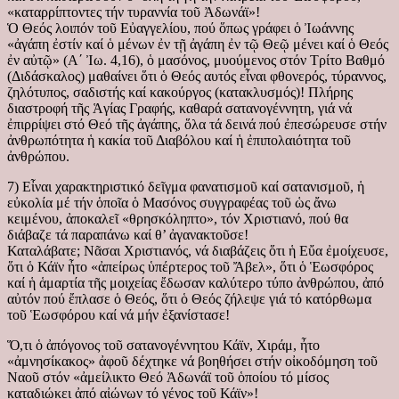
«καταρρίπτοντες τήν τυραννία τοῦ Ἀδωνάϊ»!
Ὁ Θεός λοιπόν τοῦ Εὐαγγελίου, πού ὅπως γράφει ὁ Ἰωάννης
«ἀγάπη ἐστίν καί ὁ μένων ἐν τῇ ἀγάπη ἐν τῷ Θεῷ μένει καί ὁ Θεός
ἐν αὐτῷ» (Α΄ Ἰω. 4,16), ὁ μασόνος, μυούμενος στόν Τρίτο Βαθμό
(Διδάσκαλος) μαθαίνει ὅτι ὁ Θεός αυτός εἶναι φθονερός, τύραννος,
ζηλότυπος, σαδιστής καί κακούργος (κατακλυσμός)! Πλήρης
διαστροφή τῆς Ἁγίας Γραφής, καθαρά σατανογέννητη, γιά νά
ἐπιρρίψει στό Θεό τῆς ἀγάπης, ὅλα τά δεινά πού ἐπεσώρευσε στήν
ἀνθρωπότητα ἡ κακία τοῦ Διαβόλου καί ἡ ἐπιπολαιότητα τοῦ
ἀνθρώπου.
7) Εἶναι χαρακτηριστικό δεῖγμα φανατισμοῦ καί σατανισμοῦ, ἡ
εὐκολία μέ τήν ὁποῖα ὁ Μασόνος συγγραφέας τοῦ ὡς ἄνω
κειμένου, ἀποκαλεῖ «θρησκόληπτο», τόν Χριστιανό, πού θα
διάβαζε τά παραπάνω καί θ’ ἀγανακτοῦσε!
Καταλάβατε; Νᾶσαι Χριστιανός, νά διαβάζεις ὅτι ἡ Εὔα ἐμοίχευσε,
ὅτι ὁ Κάϊν ἦτο «ἀπείρως ὑπέρτερος τοῦ Ἄβελ», ὅτι ὁ Ἑωσφόρος
καί ἡ ἁμαρτία τῆς μοιχείας ἔδωσαν καλύτερο τύπο ἀνθρώπου, ἀπό
αὐτόν πού ἔπλασε ὁ Θεός, ὅτι ὁ Θεός ζήλεψε γιά τό κατόρθωμα
τοῦ Ἑωσφόρου καί νά μήν ἐξανίστασε!
Ὅ,τι ὁ ἀπόγονος τοῦ σατανογέννητου Κάϊν, Χιράμ, ἦτο
«ἀμνησίκακος» ἀφοῦ δέχτηκε νά βοηθήσει στήν οἰκοδόμηση τοῦ
Ναοῦ στόν «ἀμείλικτο Θεό Ἀδωνάϊ τοῦ ὁποίου τό μίσος
καταδιώκει ἀπό αἰώνων τό γένος τοῦ Κάϊν»!