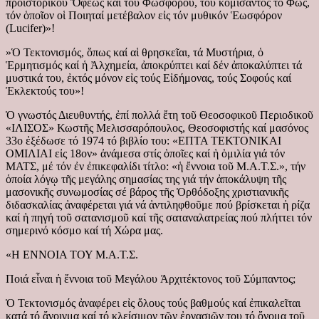
προϊστορικοῦ Ὄφεως καί τοῦ Φωσφόρου, τοῦ κομίσαντος τό Φῶς,
τόν ὁποῖον οἱ Ποιηταί μετέβαλον εἰς τόν μυθικόν Ἑωσφόρον
(Lucifer)»!
»Ὁ Τεκτονισμός, ὅπως καί αἱ θρησκεῖαι, τά Μυστήρια, ὁ
Ἑρμητισμός καί ἡ Ἀλχημεία, ἀποκρύπτει καί δέν ἀποκαλύπτει τά
μυστικά του, ἐκτός μόνον εἰς τούς Εἰδήμονας, τούς Σοφούς καί
Ἐκλεκτούς του»!
Ὁ γνωστός Διευθυντής, ἐπί πολλά ἔτη τοῦ Θεοσοφικοῦ Περιοδικοῦ
«ΙΛΙΣΟΣ» Κωστῆς Μελισσαρόπουλος, Θεοσοφιστής καί μασόνος
33ο ἐξέδωσε τό 1974 τό βιβλίο του: «ΕΠΤΑ ΤΕΚΤΟΝΙΚΑΙ
ΟΜΙΛΙΑΙ εἰς 18ον» ἀνάμεσα στίς ὁποῖες καί ἡ ὁμιλία γιά τόν
ΜΑΤΣ, μέ τόν ἐν ἐπικεφαλίδι τίτλο: «ἡ ἔννοια τοῦ Μ.Α.Τ.Σ.», τήν
ὁποία λόγῳ τῆς μεγάλης σημασίας της γιά τήν ἀποκάλυψη τῆς
μασονικῆς συνωμοσίας σέ βάρος τῆς Ὀρθόδοξης χριστιανικῆς
διδασκαλίας ἀναφέρεται γιά νά ἀντιληφθοῦμε πού βρίσκεται ἡ ρίζα
καί ἡ πηγή τοῦ σατανισμοῦ καί τῆς σαταναλατρείας πού πλήττει τόν
σημερινό κόσμο καί τή Χώρα μας.
«Η ΕΝΝΟΙΑ ΤΟΥ Μ.Α.Τ.Σ.
Ποιά εἶναι ἡ ἔννοια τοῦ Μεγάλου Ἀρχιτέκτονος τοῦ Σύμπαντος;
Ὁ Τεκτονισμός ἀναφέρει εἰς ὅλους τούς βαθμούς καί ἐπικαλεῖται
κατά τό ἄνοιγμα καί τό κλείσιμον τῶν ἐργασιῶν του τό ὄνομα τοῦ