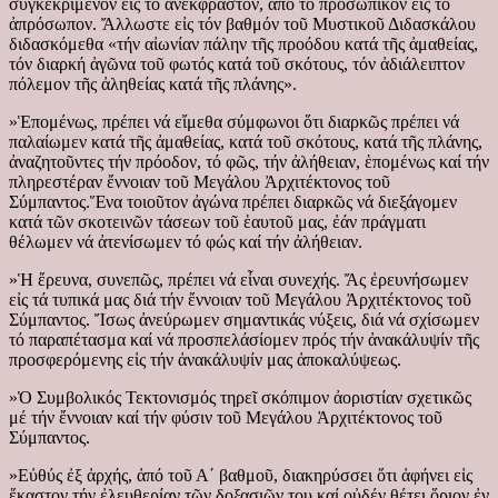
συγκεκριμένον εἰς τό ἀνέκφραστον, ἀπό τό προσωπικόν εἰς τό
ἀπρόσωπον. Ἄλλωστε εἰς τόν βαθμόν τοῦ Μυστικοῦ Διδασκάλου
διδασκόμεθα «τήν αἰωνίαν πάλην τῆς προόδου κατά τῆς ἀμαθείας,
τόν διαρκή ἀγῶνα τοῦ φωτός κατά τοῦ σκότους, τόν ἀδιάλειπτον
πόλεμον τῆς ἀληθείας κατά τῆς πλάνης».
»Ἑπομένως, πρέπει νά εἴμεθα σύμφωνοι ὅτι διαρκῶς πρέπει νά
παλαίωμεν κατά τῆς ἀμαθείας, κατά τοῦ σκότους, κατά τῆς πλάνης,
ἀναζητοῦντες τήν πρόοδον, τό φῶς, τήν ἀλήθειαν, ἑπομένως καί τήν
πληρεστέραν ἔννοιαν τοῦ Μεγάλου Ἀρχιτέκτονος τοῦ
Σύμπαντος.Ἕνα τοιοῦτον ἀγώνα πρέπει διαρκῶς νά διεξάγομεν
κατά τῶν σκοτεινῶν τάσεων τοῦ ἑαυτοῦ μας, ἐάν πράγματι
θέλωμεν νά ἀτενίσωμεν τό φώς καί τήν ἀλήθειαν.
»Ἡ ἔρευνα, συνεπῶς, πρέπει νά εἶναι συνεχής. Ἄς ἐρευνήσωμεν
εἰς τά τυπικά μας διά τήν ἔννοιαν τοῦ Μεγάλου Ἀρχιτέκτονος τοῦ
Σύμπαντος. Ἴσως ἀνεύρωμεν σημαντικάς νύξεις, διά νά σχίσωμεν
τό παραπέτασμα καί νά προσπελάσίομεν πρός τήν ἀνακάλυψίν τῆς
προσφερόμενης εἰς τήν ἀνακάλυψίν μας ἀποκαλύψεως.
»Ὁ Συμβολικός Τεκτονισμός τηρεῖ σκόπιμον ἀοριστίαν σχετικῶς
μέ τήν ἔννοιαν καί τήν φύσιν τοῦ Μεγάλου Ἀρχιτέκτονος τοῦ
Σύμπαντος.
»Εὐθύς ἐξ ἀρχής, ἀπό τοῦ Α΄ βαθμοῦ, διακηρύσσει ὅτι ἀφήνει εἰς
ἕκαστον τήν ἐλευθερίαν τῶν δοξασιῶν του καί οὐδέν θέτει ὅριον ἐν