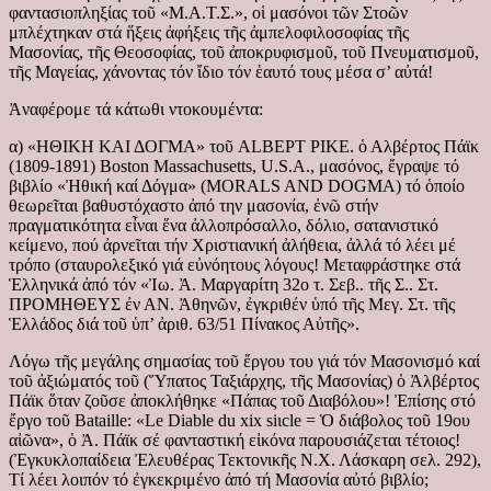
φαντασιοπληξίας τοῦ «Μ.Α.Τ.Σ.», οἱ μασόνοι τῶν Στοῶν
μπλέχτηκαν στά ἥξεις ἀφήξεις τῆς ἀμπελοφιλοσοφίας τῆς
Μασονίας, τῆς Θεοσοφίας, τοῦ ἀποκρυφισμοῦ, τοῦ Πνευματισμοῦ,
τῆς Μαγείας, χάνοντας τόν ἴδιο τόν ἑαυτό τους μέσα σ’ αὐτά!
Ἀναφέρομε τά κάτωθι ντοκουμέντα:
α) «ΗΘΙΚΗ ΚΑΙ ΔΟΓΜΑ» τοῦ ALBEPT PIKE. ὁ Αλβέρτος Πάϊκ
(1809-1891) Boston Massachusetts, U.S.A., μασόνος, ἔγραψε τό
βιβλίο «Ἠθική καί Δόγμα» (MORALS AND DOGMA) τό ὁποίο
θεωρεῖται βαθυστόχαστο ἀπό την μασονία, ἐνῶ στήν
πραγματικότητα εἶναι ἕνα ἀλλοπρόσαλλο, δόλιο, σατανιστικό
κείμενο, πού ἀρνεῖται τήν Χριστιανική ἀλήθεια, ἀλλά τό λέει μέ
τρόπο (σταυρολεξικό γιά εὐνόητους λόγους! Μεταφράστηκε στά
Ἑλληνικά ἀπό τόν «Ἰω. Ἀ. Μαργαρίτη 32ο τ. Σεβ.. τῆς Σ.. Στ.
ΠΡΟΜΗΘΕΥΣ ἐν ΑΝ. Ἀθηνῶν, ἐγκριθέν ὑπό τῆς Μεγ. Στ. τῆς
Ἑλλάδος διά τοῦ ὑπ’ ἀριθ. 63/51 Πίνακος Αὐτῆς».
Λόγω τῆς μεγάλης σημασίας τοῦ ἔργου του γιά τόν Μασονισμό καί
τοῦ ἀξιώματός τοῦ (Ὕπατος Ταξιάρχης, τῆς Μασονίας) ὁ Ἀλβέρτος
Πάϊκ ὅταν ζοῦσε ἀποκλήθηκε «Πάπας τοῦ Διαβόλου»! Ἐπίσης στό
ἔργο τοῦ Bataille: «Le Diable du xix siιcle = Ὁ διάβολος τοῦ 19ου
αἰῶνα», ὁ Ἀ. Πάϊκ σέ φανταστική εἰκόνα παρουσιάζεται τέτοιος!
(Ἐγκυκλοπαίδεια Ἐλευθέρας Τεκτονικῆς Ν.Χ. Λάσκαρη σελ. 292),
Τί λέει λοιπόν τό ἐγκεκριμένο ἀπό τή Μασονία αὐτό βιβλίο;