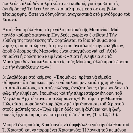
δουλεύει, ἀλλά δέν τολμᾶ νά τό πεῖ καθαρά, γιατί φοβᾶται τίς
ἀντιδράσεις! Τό λέει λοιπόν στά μέλη της μέσα σέ σύμβολα
τέτοιας ὑφῆς, ὥστε νά ὁδηγοῦνται ἀναγκαστικά στό μονόδρομο τοῦ
Σατανᾶ.
Αὐτή εἶναι ἡ ἀλήθεια, τό μεγάλο μυστικό τῆς Μασονίας! Μιά
παγίδα καθαρά σατανική: Παγιδεύει χωρίς νά ἐκτίθεται! Τήν
εὐθύνη τῆς παγίδευσης τήν φορτώνεται τό ἴδιο τό θῦμα, πού
νομίζει, αὐταπατώμενο, ὅτι μόνο του ἀνεκάλυψε τήν «ἀλήθεια»,
ἀφοῦ ὁ δρόμος τῆς Μασονίας εἶναι φτιαγμένος γιά κεῖ! Αὐτό
σημαίνει ἡ φράση τοῦ κειμένου»: «Διότι ἡ Ἀλήθεια εἰς τά
Μυστήρια δέν ἀποκαλύπτεται εἰς τούς Μύστας, ἀλλά προσφέρεται
εἰς τήν ἀνακάλυψίν των»!
3) Διαβάζομε στό κείμενο: «Ἐπομένως, πρέπει νά εἴμεθα
σύμφωνοι ὅτι διαρκῶς πρέπει νά παλαίωμεν κατά τῆς ἀμαθείας,
κατά τοῦ σκότους, κατά τῆς πλάνης, ἀναζητοῦντες τήν πρόοδον, τό
φῶς, τήν ἀλήθειαν, ἑπομένως καί τήν πληρεστέραν ἔννοιαν τοῦ
Μεγάλου Ἀρχιτέκτονος τοῦ Σύμπαντος»! Ρωτάμε τήν Μασονία:
Πῶς αὐτά μποροῦν νά ταιριάξουν μέ τήν ἀπάντηση τοῦ Χριστοῦ
στούς μαθητές του: «Ἐγώ εἰμί ἡ ὁδός καί ἡ ἀλήθεια καί ἡ ζωή,
οὐδείς ἔρχεται πρός τόν πατέρα εἰμή δι’ ἐμοῦ»; (Ἰω. 14, 5-6).
Μπορεῖ ἕνας πιστός Χριστιανός νά ἀμφιβάλλει γιά τήν ἀλήθεια τοῦ
Ἰ. Χριστοῦ καί νά παραμένει Χριστιανός; Ἡ λογική τοῦ κειμένου