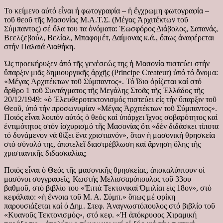
To κείμενο αὐτό εἶναι ἡ φωτογραφία – ἡ ἔγχρωμη φωτογραφία –
τοῦ θεοῦ τῆς Μασονίας Μ.Α.Τ.Σ. (Μέγας Ἀρχιτέκτων τοῦ
Σύμπαντος) σέ ὅλα του τα ὀνόματα: Ἑωσφόρος Διάβολος, Σατανάς,
Βεελζεβούλ, Βελίαλ, Μπαφομέτ, Δαίμονας κ.ά., ὅπως ἀναφέρεται
στήν Παλαιά Διαθήκη.
Ὡς προεκήρυξεν ἀπό τῆς γενέσεώς της ἡ Μασονία πιστεύει στήν
ὕπαρξιν μιᾶς δημιουργικῆς ἀρχῆς (Principe Createur) ὑπό τό ὄνομα:
«Μέγας Ἀρχιτέκτων τοῦ Σύμπαντος». Τό ἴδιο ὁρίζεται καί στό
ἄρθρο 1 τοῦ Συντάγματος τῆς Μεγάλης Στοᾶς τῆς Ἑλλάδος τῆς
20/12/1949: «ὁ Ἐλευθεροτεκτονισμός πιστεύει εἰς τήν ὕπαρξιν τοῦ
Θεοῦ, ὑπό τήν προσωνυμίαν «Μέγας Ἀρχιτέκτων τοῦ Σύμπαντος».
Ποιός εἶναι λοιπόν αὐτός ὁ θεός καί ὑπάρχει ἴχνος σοβαρότητος καί
ἐντιμότητος στόν ἰσχυρισμό τῆς Μασονίας ὅτι «δέν διδάσκει τίποτα
τό δυνάμενον νά θίξει ἕνα χριστιανόν», ὅταν ἡ μασονική θρησκεία
στό σύνολό της, ἀποτελεῖ διαστρέβλωση καί ἄρνηση ὅλης τῆς
χριστιανικῆς διδασκαλίας;
Ποιός εἶναι ὁ Θεός τῆς μασονικῆς θρησκείας, ἀποκαλύπτουν οἱ
μασόνοι συγγραφεῖς, Κωστής Μελισσαρόπουλος τοῦ 33ου
βαθμοῦ, στό βιβλίο του «Ἑπτά Τεκτονικαί Όμιλίαι εἰς 18ον», στό
κεφάλαιο: «ἡ ἔννοια τοῦ Μ. Α. Σύμπ.» ὅπως μέ φρίκη
παρουσιάζεται καί ὁ Δημ. Στεφ. Ἀναγνωστόπουλος στό βιβλίο τοῦ
«Κυανοῦς Τεκτονισμός», στό κεφ. «Ἡ ἀπόκρυφος Χιραμική