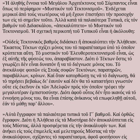
»Ἡ ἀληθής ἔννοια τοῦ Μεγάλου Ἀρχιτέκτονος τοῦ Σύμπαντος εἶναι
ὅπως τό περίφημον «Μυστικόν τοῦ Τεκτονισμοῦ». Ἐνδέχεται
μερικοί ἀπό τούς νεωτέρους νά μή ἔχουν ἐπιστήσει τήν προσοχήν
των εἰς τό σημεῖον τοῦτο. Ἀλλά κατά τά παλαιότερα Τυπικά, εἰς τόν
βαθμόν τοῦ Διδασκάλου, «ἀπεκαλύπτετο» τό Μυστικόν τοῦ
Τεκτονισμοῦ. Ἡ σχετική περικοπή τοῦ Τυπικοῦ εἶναι ἡ ἀκόλουθη:
»Οὐδείς Τεκτονικός βαθμός διδάσκει ἤ ἀποκαλύπτει τήν Ἀλήθειαν.
Ἕκαστος Τέκτων σχίζει μόνος του τό παραπέτασμα ὑπό τό ὁποῖον
κρύπτεται αὕτη. Τό μυστικόν τοῦ Ἐλευθεροτεκτονισμοῦ εἶναι, ὡς
ἐξ αὐτῆς τῆς φύσεώς του, ἀπαραβίαστον. Διότι ὁ Τέκτων ὅστις τό
γνωρίζει δέν εἶναι δυνατόν ἤ να τό διέγνωσε μόνος του. Τό
ἀνεκάλυψε φοιτῶν εἰς Στοάς σοφῶν Τεκτόνων, παρατηρῶν,
παραβάλλων, κρίνων. Καί ὅταν κατορθώσῃ τις νά τό διάγνωσῃ, θά
τό τηρήσει βεβαίως δι’ ἑαυτόν καί δέν θα τό καταστήσει γνωστόν
οὔτε εἰς ἐκεῖνον ἐκ τῶν Ἀδελφῶν πρός τόν ὁποῖον τρέφει τήν
μεγαλυτέραν ἐμπιστοσύνην. Διότι ἀφοῦ οὗτος δέν ἦτο ικανός νά τό
ἐννοήση μόνος του, θα εἶναι ἐπίσης ἀνίκανος νά επωφεληθῇ αὐτοῦ,
ἐάν τό μάθῃ παρ’ ἄλλου».
»Αὐτά ἔγγραφον τά παλαιότερα τυπικά τοῦ Γ΄ βαθμοῦ. Καί ὀρθῶς
ἔγραφον. Διότι ἡ Ἀλήθεια εἰς τά Μυστήρια δέν ἀποκαλύπτεται εἰς
τούς Μύστας, ἀλλά προσφέρεται εἰς τήν ἀνακάλυψίν των. Καί
ἀνήκει εἰς τούς ἐπιμελεῖς καί μελετηρούς Μύστας νά τήν
ἀνακαλύψουν, σχίζαντες τό παραπέτασμα, ἀφοῦ φοιτήσουν εἰς