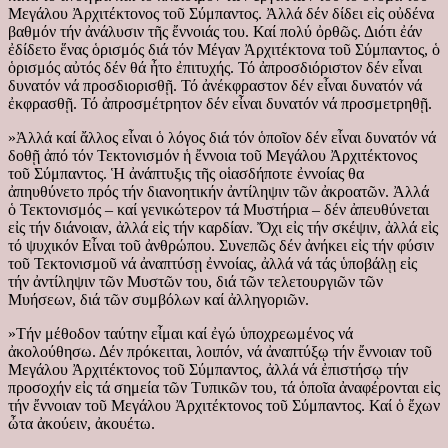
Μεγάλου Ἀρχιτέκτονος τοῦ Σύμπαντος. Ἀλλά δέν δίδει εἰς οὐδένα
βαθμόν τήν ἀνάλυσιν τῆς ἔννοιάς του. Καί πολύ ὀρθῶς. Διότι ἐάν
ἐδίδετο ἕνας ὁρισμός διά τόν Μέγαν Ἀρχιτέκτονα τοῦ Σύμπαντος, ὁ
ὁρισμός αὐτός δέν θά ἦτο ἐπιτυχής. Τό ἀπροσδιόριστον δέν εἶναι
δυνατόν νά προσδιορισθῇ. Τό ἀνέκφραστον δέν εἶναι δυνατόν νά
ἐκφρασθῇ. Τό ἀπροσμέτρητον δέν εἶναι δυνατόν νά προσμετρηθῇ.
»Ἀλλά καί ἄλλος εἶναι ὁ λόγος διά τόν ὁποῖον δέν εἶναι δυνατόν νά
δοθῇ ἀπό τόν Τεκτονισμόν ἡ ἔννοια τοῦ Μεγάλου Ἀρχιτέκτονος
τοῦ Σύμπαντος. Ἡ ἀνάπτυξις τῆς οἱασδήποτε ἐννοίας θα
ἀπηυθύνετο πρός τήν διανοητικήν ἀντίληψιν τῶν ἀκροατῶν. Ἀλλά
ὁ Τεκτονισμός – καί γενικώτερον τά Μυστήρια – δέν ἀπευθύνεται
εἰς τήν διάνοιαν, ἀλλά εἰς τήν καρδίαν. Ὄχι εἰς τήν σκέψιν, ἀλλά εἰς
τό ψυχικόν Εἶναι τοῦ ἀνθρώπου. Συνεπῶς δέν ἀνήκει εἰς τήν φύσιν
τοῦ Τεκτονισμοῦ νά ἀναπτύσῃ ἐννοίας, ἀλλά νά τάς ὑποβάλῃ εἰς
τήν ἀντίληψιν τῶν Μυστῶν του, διά τῶν τελετουργιῶν τῶν
Μυήσεων, διά τῶν συμβόλων καί ἀλληγοριῶν.
»Τήν μέθοδον ταύτην εἶμαι καί ἐγώ ὑποχρεωμένος νά
ἀκολούθησω. Δέν πρόκειται, λοιπόν, νά ἀναπτύξῳ τήν ἔννοιαν τοῦ
Μεγάλου Ἀρχιτέκτονος τοῦ Σύμπαντος, ἀλλά νά ἐπιστήσῳ τήν
προσοχήν εἰς τά σημεία τῶν Τυπικῶν του, τά ὁποῖα ἀναφέρονται εἰς
τήν ἔννοιαν τοῦ Μεγάλου Ἀρχιτέκτονος τοῦ Σύμπαντος. Καί ὁ ἔχων
ὦτα ἀκούειν, ἀκουέτω.