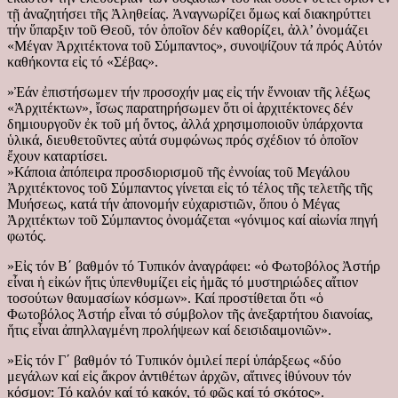
τῇ ἀναζητήσει τῆς Ἀληθείας. Ἀναγνωρίζει ὅμως καί διακηρύττει
τήν ὕπαρξιν τοῦ Θεοῦ, τόν ὁποῖον δέν καθορίζει, ἀλλ’ ὀνομάζει
«Μέγαν Ἀρχιτέκτονα τοῦ Σύμπαντος», συνοψίζουν τά πρός Αὐτόν
καθήκοντα εἰς τό «Σέβας».
»Ἐάν ἐπιστήσωμεν τήν προσοχήν μας εἰς τήν ἔννοιαν τῆς λέξως
«Ἀρχιτέκτων», ἴσως παρατηρήσωμεν ὅτι οἱ ἀρχιτέκτονες δέν
δημιουργοῦν ἐκ τοῦ μή ὄντος, ἀλλά χρησιμοποιοῦν ὑπάρχοντα
ὑλικά, διευθετοῦντες αὐτά συμφώνως πρός σχέδιον τό ὁποῖον
ἔχουν καταρτίσει.
»Κάποια ἀπόπειρα προσδιορισμοῦ τῆς ἐννοίας τοῦ Μεγάλου
Ἀρχιτέκτονος τοῦ Σύμπαντος γίνεται εἰς τό τέλος τῆς τελετῆς τῆς
Μυήσεως, κατά τήν ἀπονομήν εὐχαριστιῶν, ὅπου ὁ Μέγας
Ἀρχιτέκτων τοῦ Σύμπαντος ὀνομάζεται «γόνιμος καί αἰωνία πηγή
φωτός.
»Εἰς τόν Β΄ βαθμόν τό Τυπικόν ἀναγράφει: «ὁ Φωτοβόλος Ἀστήρ
εἶναι ἡ εἰκών ἥτις ὑπενθυμίζει εἰς ἡμᾶς τό μυστηριώδες αἴτιον
τοσούτων θαυμασίων κόσμων». Καί προστίθεται ὅτι «ὁ
Φωτοβόλος Ἀστήρ εἶναι τό σύμβολον τῆς ἀνεξαρτήτου διανοίας,
ἥτις εἶναι ἀπηλλαγμένη προλήψεων καί δεισιδαιμονιῶν».
»Εἰς τόν Γ΄ βαθμόν τό Τυπικόν ὁμιλεί περί ὑπάρξεως «δύο
μεγάλων καί εἰς ἄκρον ἀντιθέτων ἀρχῶν, αἵτινες ἰθύνουν τόν
κόσμον: Τό καλόν καί τό κακόν, τό φῶς καί τό σκότος».