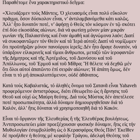
Παραθέτομε ἕνα χαρακτηριστικό δεῖγμα:
«Χλευάζομεν τούς Μάντεις. Ὁ χλευασμός εἶναι πολύ εὔκολον
πρᾶγμα, ὅσον δύσκολον εἶναι, ν’ ἀντιλαμβανόμεθα κάτι καλῶς.
Ἀλλ’ ἦτο δυνατόν ποτέ, ν’ ἀφήσῃ ὁ Θεός τόν κόσμον ἐν τῷ σκότει
ἐπί δύο εἰκοσάδας αἰώνων, διά νά φωτίσῃ μόνον μίαν μικράν
γωνίαν τῆς Παλαιστίνης καί ἕναν ἀμαθή καί ἀγνώμονα λαόν; Διατί
νά συκοφαντῶμεν τόν Θεόν καί τά Ἱερά αὐτοῦ; Διατί νά νομίζωμεν
ὅτι προϋπῆρξαν μόνον πανούργοι ἱερεῖς; Δέν ἦτο ἄραγε δυνατόν, νά
ὑπάρξουν εἰλικρινεῖς καί τίμιοι ἄνθρωποι, μεταξύ τῶν ἱεροφαντῶν
τῆς Δήμητρος καί τῆς Ἀρτέμιδος, τοῦ Διονύσου καί τοῦ
Ἀπόλλωνος, τοῦ Ἑρμοῦ καί τοῦ Μίθρα; Ἤ θέλετε νά δεχθῶ μέν
ὅτι ὅλοι αὐτοί ἀπατῶντο ἐπί σειράν αἰώνων; Ἡ ἀπάτη ὅμως, δέν
εἶναι τι τό μή ἀποκαλυπτόμενον, οὐδέ ἀθάνατος.
Κατά τούς Καβαλιστάς, τό ἀληθές ὄνομα τοῦ Σατανᾶ εἶναι Yahaveh
προφερόμενον ἀντιστρόφως, διότι ἐθεωρεῖτο ὡς ἡ ἄρνησις τοῦ
Θεοῦ καί οὐχί ὡς Μαύρη θεότης. Διά τούς Μύστας δέν ἀπετέλεσε
ποτέ προσωπικότητα, ἀλλά δύναμιν δημιουργηθεῖσαν διά τό
Καλόν, ἀλλ’ ἥτις δύναται νά χρησιμοποιηθῆ διά τό Κακόν.
Εἶναι τό ὄργανον τῆς Ἐλευθερίας ἤ τῆς Ἐλευθέρας βουλήσεως.
Ἀντιπροσωπεύει μίαν προεξέχουσαν φυσικήν δύναμιν, ἥτις εἰς τήν
Μυθολογίαν ἐσυμβολίσθη ὡς ὁ Κερασφόρος Θεός Πάν! Ἐκεῖθεν
δέ προήλθεν ἡ θεότης μέ κεφαλήν Τράγου, ἀδελφή Θεότης τοῦ