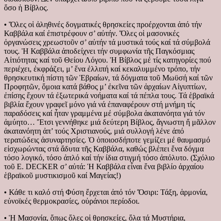
ὅσο ἡ Βίβλος.
• Ὅλες οἱ ἀληθινές δογματικές θρησκείες προέρχονται ἀπό τήν
Καββάλα καί ἐπιστρέφουν σ’ αὐτήν. Ὅλες οἱ μασονικές
ὀργανώσεις χρεωστοῦν σ’ αὐτήν τά μυστικά τούς καί τά σύμβολά
τους. Ἡ Καββάλα ἀποδείχνει τήν συμφωνία τῆς Παγκόσμιας
Αἰτιότητας καί τοῦ Θείου Λόγου. Ἡ Βίβλος μέ τίς κατηγορίες πού
περιέχει, ἐκφράζει, μ’ ἕνα ἐλλιπή καί κεκαλυμμένο τρόπο, τήν
θρησκευτική πίστη τῶν Ἑβραίων, τά δόγματα τοῦ Μωϋσή καί τῶν
Προφητῶν, ὅμοια κατά βάθος μ’ ἐκεῖνα τῶν ἀρχαίων Αἰγυπτίων,
ἐπίσης ἔχουν τά ἐξωτερικά νοήματα καί τά πέπλα τους. Τά ἑβραϊκά
βιβλία ἔχουν γραφεῖ μόνο γιά νά ἐπαναφέρουν στή μνήμη τίς
παραδόσεις καί ἦταν γραμμένα μέ σύμβολα ἀκατανόητα γιά τόν
ἀμύητο… Ἔτσι γεννήθηκε μιά δεύτερη Βίβλος, ἄγνωστη ἤ μᾶλλον
ἀκατανόητη ἀπ’ τούς Χριστιανούς, μιά συλλογή λένε ἀπό
τερατώδεις ἀσυναρτησίες. Ὁ ὁποιοσδήποτε γεμίζει μέ θαυμασμό
εἰσχωρώντας στά ἄδυτα τῆς Καββάλα, καθώς βλέπει ἕνα δόγμα
τόσο λογικό, τόσο ἀπλό καί τήν ίδια στιγμή τόσο ἀπόλυτο. (Σχόλιο
τοῦ Ε. DECKER σ’ αὐτά: Ἡ Καββάλα εἶναι ἕνα βιβλίο ἀρχαίου
ἑβραϊκοῦ μυστικισμοῦ καί Μαγείας!)
• Κάθε τι καλό στή Φύση ἔρχεται ἀπό τόν Ὄσιρι: Τάξη, ἁρμονία,
εὐνοϊκές θερμοκρασίες, οὐράνιοι περίοδοι.
• Ἡ Μασονία, ὅπως ὅλες οἱ θρησκείες, ὅλα τά Μυστήρια,