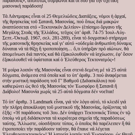
παράδοσις», ἀπολύτως σύμφωνοι καί οἱ δύο γιά τήν σχετική
μασονική παράδοση!
Τά Λάντμαρκς εἶναι οἱ 25 Θεμελιώδεις Διατάξεις, νόμοι ἡ ἀρχαί,
τῆς θρησκείας τοῦ Σατανᾶ, Μασονίας, πού ὅπως διά μακρών
ἀναπτύσσεται στό «Τεκτονικόν Δελτίον» (ἐπίσημο ὄργανο τῆς
Μεγάλης Στοᾶς τῆς Ἑλλάδος, τεῦχος ὑπ’ ἀριθ. 74-75 Ἰουλ-Αὐγ-
Σεπτ.-Ὀκτωβ. 1967, σελ. 281-289), εἶναι τό δογματικό στήριγμα
τῆς μασονικῆς θρησκείας καί γι’ αὐτό «οὐδεμία ἀνθρωπίνη δύναμις
δύναται νά τά θίξῃ ἤ τροποποίηση… ὅ,τι ὑπήρξαν πρό αἰώνων, θά
ἀπομείνωσι διά παντός καί θά ἐξακολουθοῦν νά ἰσχύωσιν, ἐφ’ ὅσον
ἐξακολουθεῖ νά ὑφίσταται καί ὁ Ἐλεύθερος Τεκτονισμός»!
Ἡ μοίρα λοιπόν τῆς Μασονίας εἶναι στενά δεμένη μέ τά 25 αὐτά
δόγματα, ἀνάμεσα στά ὁποῖα καί το ὑπ’ ἀριθμ. 3 πού ἀναφέρεται
στήν μυστική παράδοση τοῦ Γ’ Βαθμοῦ (Διδασκάλου) πού
καθιερώνει ὡς θεό τῆς Μασονίας τόν Ἑωσφόρο ἤ Σατανᾶ ἤ
Διάβολο! Μασονία χωρίς τά 25 αὐτά δόγματα δέν νοεῖται!
Τό ὑπ’ ἀριθμ. 3 Landmark εἶναι, γιά τόν λόγο αὐτό, τό κλειδί γιά
τήν πλήρη ἀποκάλυψη τοῦ μυστικοῦ τῆς Μασονίας, ὁρίζοντας τά
ἑξῆς: «Ἡ παράδοσις τοῦ 3ου. Δέν ὑπάρχει Τεκτονικός Τύπος ἐν τῷ
ὁποίῳ νά μή διδάσκονται τά κυριότερα σημεία τῆς παραδόσεως
ταύτης. Ἄλλωστε, οἱοσδήποτε τύπος, ὁ ὁποῖος θά παρέλειπεν ἤ θά
ἐτροποποίει τήν παράδοσιν ταύτην, θά ἔπαυε νά λέγεται
Ἐλευθεροτεκτονικός»! Ἡ λατρεία λοιπόν τοῦ Ἑωσφόρου, ὡς Θεοῦ