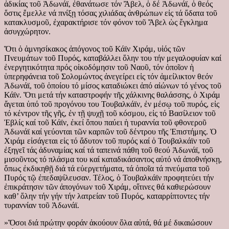
ἀδικίας τοῦ Ἀδωνάϊ, ἐθανάτωσε τόν Ἄβελ, ὁ δέ Ἀδωνάϊ, ὁ θεός
ὅστις ἔμελλε νά πνίξῃ τόσας χιλιάδας ἀνθρώπων εἰς τά ὕδατα τοῦ
κατακλυσμοῦ, ἐχαρακτήρισε τόν φόνον τοῦ Ἄβελ ὡς ἔγκλημα
ἀσυγχώρητον.
Ὅτι ὁ ἀμνησίκακος ἀπόγονος τοῦ Κάϊν Χιράμ, υἱός τῶν
Πνευμάτων τοῦ Πυρός, καταβάλλει ὅλην του τήν μεγαλοφυίαν καί
ἐνεργητικότητα πρός οἰκοδόμησιν τοῦ Ναοῦ, τόν ὁποῖον ἡ
ὑπερηφάνεια τοῦ Σολομώντος ἀνεγείρει εἰς τόν ἀμείλικτον θεόν
Ἀδωνάϊ, τοῦ ὁποίου τό μίσος καταδιώκει ἀπό αἰώνων τό γένος τοῦ
Κάϊν. Ὅτι μετά τήν καταστροφήν τῆς χάλκινης θαλάσσης, ὁ Χιράμ
ἄγεται ὑπό τοῦ προγόνου του Τουβαλκάϊν, ἐν μέσῳ τοῦ πυρός, εἰς
τό κέντρον τῆς γῆς, ἐν τῇ ψυχῇ τοῦ κόσμου, εἰς τό Βασίλειον τοῦ
Ἐβλίς καί τοῦ Κάϊν, ἐκεί ὅπου παύει ἡ τυραννία τοῦ φθονεροῦ
Ἀδωνάϊ καί γεύονται τῶν καρπῶν τοῦ δέντρου τῆς Ἐπιστήμης. Ὁ
Χιράμ εἰσάγεται εἰς τό ἄδυτον τοῦ πυρός καί ὁ Τουβαλκάϊν τοῦ
ἐξηγεῖ τάς ἀδυναμίας καί τά ταπεινά πάθη τοῦ θεού Ἀδωνάϊ, τοῦ
μισοῦντος τό πλάσμα του καί καταδικάσαντος αὐτό νά ἀποθνήσκῃ,
ὅπως ἐκδικηθῇ διά τά εὐεργετήματα, τά ὁποῖα τά πνεύματα τοῦ
Πυρός τῷ ἐπεδαψίλευσαν. Τέλος, ὁ Τουβαλκάϊν προφητεύει τήν
ἐπικράτησιν τῶν ἀπογόνων τοῦ Χιράμ, οἵτινες θά καθιερώσουν
καθ’ ὅλην τήν γήν τήν λατρείαν τοῦ Πυρός, καταρρίπτοντες τήν
τυραννίαν τοῦ Ἀδωνάϊ.
»Ὅσοι διά πρώτην φοράν ἀκούουν ὅλα αὐτά, θά μέ δικαιώσουν