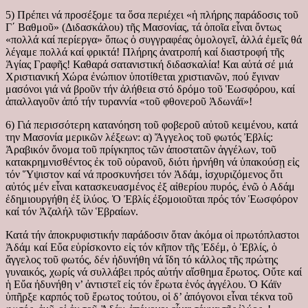
5) Πρέπει νά προσέξομε τα ὅσα περιέχει «ἡ πλήρης παράδοσις τοῦ
Γ΄ Βαθμοῦ» (Διδασκάλου) τῆς Μασονίας, τά ὁποῖα εἶναι ὄντως
«πολλά καί περίεργα» ὅπως ὁ συγγραφέας ὁμολογεῖ, ἀλλά ἐμεῖς θά
λέγαμε πολλά καί φρικτά! Πλήρης ἀνατροπή καί διαστροφή τῆς
Ἁγίας Γραφῆς! Καθαρά σατανιστική διδασκαλία! Και αὐτά σέ μιά
Χριστιανική Χώρα ἐνώπιον ὑποτίθεται χριστιανῶν, πού ἔγιναν
μασόνοι γιά νά βροῦν τήν ἀλήθεια στό δρόμο τοῦ Ἑωσφόρου, καί
ἀπαλλαγοῦν ἀπό τήν τυραννία «τοῦ φθονεροῦ Ἀδωνάϊ»!
6) Γιά περισσότερη κατανόηση τοῦ φοβεροῦ αὐτοῦ κειμένου, κατά
την Μασονία μερικῶν λέξεων: α) Ἄγγελος τοῦ φωτός Ἐβλίς:
Ἀραβικόν ὄνομα τοῦ πρίγκηπος τῶν ἀποστατῶν ἀγγέλων, τοῦ
κατακρημνισθέντος ἐκ τοῦ οὐρανοῦ, διότι ἠρνήθη νά ὑπακούσῃ εἰς
τόν Ὕψιστον καί νά προσκυνήσει τόν Ἀδάμ, ἰσχυριζόμενος ὅτι
αὐτός μέν εἶναι κατασκευασμένος ἐξ αἰθερίου πυρός, ἐνῶ ὁ Αδάμ
ἐδημιουργήθη ἐξ ἰλύος. Ὁ Ἐβλίς ἐξομοιοῦται πρός τόν Ἑωσφόρον
καί τόν Ἀζαλήλ τῶν Ἑβραίων.
Κατά τήν ἀποκρυφιστικήν παράδοσιν ὅταν ἀκόμα οἱ πρωτόπλαστοι
Ἀδάμ καί Εὔα εὑρίσκοντο εἰς τόν κῆπον τῆς Ἐδέμ, ὁ Ἐβλίς, ὁ
ἄγγελος τοῦ φωτός, δέν ἠδυνήθη νά ἴδη τό κάλλος τῆς πρώτης
γυναικός, χωρίς νά συλλάβει πρός αὐτήν αἴσθημα ἔρωτος. Οὔτε καί
ἡ Εὔα ἠδυνήθη ν’ ἀντιστεῖ εἰς τόν ἔρωτα ἑνός ἀγγέλου. Ὁ Κάϊν
ὑπῆρξε καρπός τοῦ ἔρωτος τούτου, οἱ δ’ ἀπόγονοι εἶναι τέκνα τοῦ