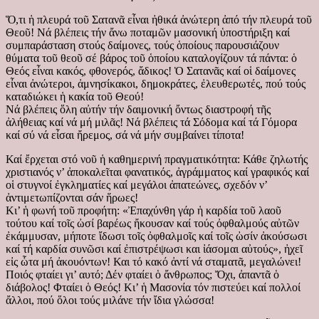
Ὅ,τι ἡ πλευρά τοῦ Σατανᾶ εἶναι ἠθικά ἀνώτερη ἀπό τήν πλευρά τοῦ
Θεοῦ! Νά βλέπεις τήν ἄνω ποταμῶν μασονική ὑποστήριξη καί
συμπαράσταση στούς δαίμονες, τούς ὁποίους παρουσιάζουν
θύματα τοῦ θεοῦ σέ βάρος τοῦ ὁποίου καταλογίζουν τά πάντα: ὁ
Θεός εἶναι κακός, φθονερός, ἄδικος! Ὁ Σατανᾶς καί οἱ δαίμονες
εἶναι ἀνώτεροι, ἀμνησίκακοι, δημοκράτες, ἐλευθερωτές, πού τούς
καταδιώκει ἡ κακία τοῦ Θεού!
Νά βλέπεις ὅλη αὐτήν τήν δαιμονική ὄντως διαστροφή τῆς
ἀλήθειας καί νά μή μιλᾶς! Νά βλέπεις τά Σόδομα καί τά Γόμορα
καί σύ νά εἶσαι ἤρεμος, σά νά μήν συμβαίνει τίποτα!
Καί ἔρχεται στό νοῦ ἡ καθημερινή πραγματικότητα: Κάθε ζηλωτής
χριστιανός ν’ ἀποκαλεῖται φανατικός, ἀγράμματος καί γραφικός καί
οἱ στυγνοί ἐγκληματίες καί μεγάλοι ἀπατεώνες, σχεδόν ν’
ἀντιμετωπίζονται σάν ἥρωες!
Κι’ ἡ φωνή τοῦ προφήτη: «Ἐπαχύνθη γάρ ἡ καρδία τοῦ λαοῦ
τούτου καί τοῖς ὠσί βαρέως ἤκουσαν καί τούς ὀφθαλμούς αὐτῶν
ἐκάμμυσαν, μήποτε ἴδωσι τοῖς ὀφθαλμοῖς καί τοῖς ὠσίν ἀκούσωσι
καί τή καρδία συνῶσι καί ἐπιστρέψωσι και ἰάσομαι αὐτούς», ἠχεῖ
εἰς ὧτα μή ἀκουόντων! Και τό κακό ἀντί νά σταματᾶ, μεγαλώνει!
Ποιός φταίει γι’ αυτό; Δέν φταίει ὁ ἄνθρωπος; Ὄχι, ἀπαντᾶ ὁ
διάβολος! Φταίει ὁ Θεός! Κι’ ἡ Μασονία τόν πιστεύει καί πολλοί
ἄλλοι, πού ὅλοι τούς μιλάνε τήν ἴδια γλώσσα!