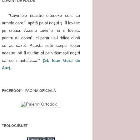
CUVÂNT DE FOLOS
"Cuvintele noastre ortodoxe sunt ca
armele care îi apără pe ai noştri şi îi lovesc
pe eretici. Aceste cuvinte nu îi lovesc
pentru a-i doborî, ci pentru a-i ridica după
ce au căzut. Acesta este scopul luptei
noastre: să îi ajutăm şi pe vrăşmaşii noştri
să se mântuiască."
(Sf. Ioan Gură de
Aur).
FACEBOOK – PAGINA OFICIALĂ
TEOLOGIE.NET