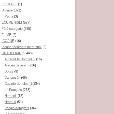
CONTACT
(1)
Diverse
(871)
Petiţii
(3)
ECUMENISM
(577)
Fără categorie
(335)
FILME
(2)
ICOANE
(16)
Icoane făcătoare de minuni
(2)
ORTODOXIE
(9.448)
A trecut la Domnul…
(16)
Alegeri de ierarhi
(26)
Botez
(9)
Canonizări
(46)
Cuvinte de folos
(2.334)
en Français
(233)
Hirotonii
(18)
Hramuri
(51)
Imagini/fotografii
(347)