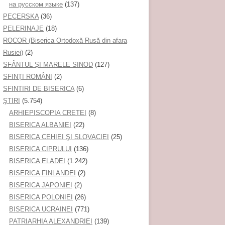
на русском языке
(137)
PECERSKA
(36)
PELERINAJE
(18)
ROCOR (Biserica Ortodoxă Rusă din afara
Rusiei)
(2)
SFÂNTUL ȘI MARELE SINOD
(127)
SFINȚI ROMÂNI
(2)
SFINTIRI DE BISERICA
(6)
ŞTIRI
(5.754)
ARHIEPISCOPIA CRETEI
(8)
BISERICA ALBANIEI
(22)
BISERICA CEHIEI ŞI SLOVACIEI
(25)
BISERICA CIPRULUI
(136)
BISERICA ELADEI
(1.242)
BISERICA FINLANDEI
(2)
BISERICA JAPONIEI
(2)
BISERICA POLONIEI
(26)
BISERICA UCRAINEI
(771)
PATRIARHIA ALEXANDRIEI
(139)