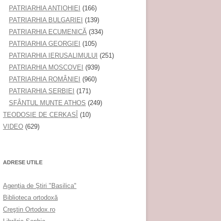
PATRIARHIA ANTIOHIEI
(166)
PATRIARHIA BULGARIEI
(139)
PATRIARHIA ECUMENICĂ
(334)
PATRIARHIA GEORGIEI
(105)
PATRIARHIA IERUSALIMULUI
(251)
PATRIARHIA MOSCOVEI
(939)
PATRIARHIA ROMÂNIEI
(960)
PATRIARHIA SERBIEI
(171)
SFÂNTUL MUNTE ATHOS
(249)
TEODOSIE DE CERKASÎ
(10)
VIDEO
(629)
ADRESE UTILE
Agenţia de Ştiri "Basilica"
Biblioteca ortodoxă
Creştin Ortodox.ro