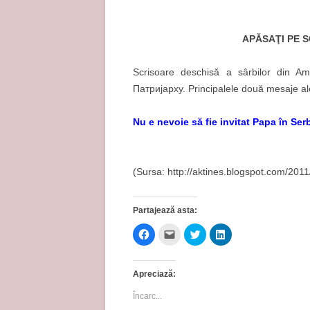
APĂSAŢI PE S
Scrisoare deschisă a sârbilor din Am
Патријарху. Principalele două mesaje ale
Nu e nevoie să fie invitat Papa în Ser
(Sursa: http://aktines.blogspot.com/201
Partajează asta:
D
D
D
D
ă
ă
ă
ă
c
c
c
c
l
l
l
l
i
i
i
i
Apreciază:
c
c
c
c
p
p
p
p
e
e
e
e
Încarc...
n
n
n
n
t
t
t
t