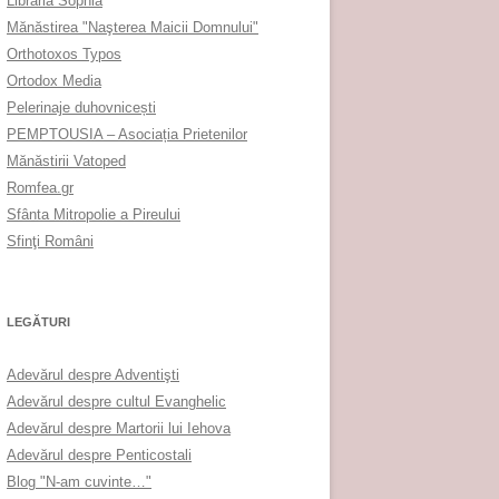
Librăria Sophia
Mănăstirea "Naşterea Maicii Domnului"
Orthotoxos Typos
Ortodox Media
Pelerinaje duhovnicești
PEMPTOUSIA – Asociația Prietenilor
Mănăstirii Vatoped
Romfea.gr
Sfânta Mitropolie a Pireului
Sfinţi Români
LEGĂTURI
Adevărul despre Adventişti
Adevărul despre cultul Evanghelic
Adevărul despre Martorii lui Iehova
Adevărul despre Penticostali
Blog "N-am cuvinte…"