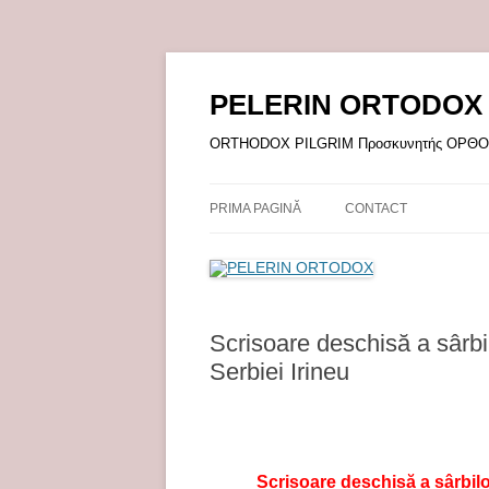
Sari
la
conținut
PELERIN ORTODOX
ORTHODOX PILGRIM Προσκυνητής ΟΡ
PRIMA PAGINĂ
CONTACT
Scrisoare deschisă a sârbi
Serbiei Irineu
Scrisoare deschisă a sârbilo