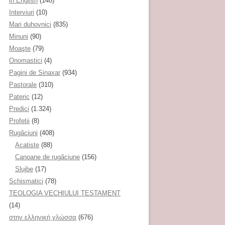
in English
(148)
Interviuri
(10)
Mari duhovnici
(835)
Minuni
(90)
Moaşte
(79)
Onomastici
(4)
Pagini de Sinaxar
(934)
Pastorale
(310)
Pateric
(12)
Predici
(1.324)
Profetii
(8)
Rugăciuni
(408)
Acatiste
(88)
Canoane de rugăciune
(156)
Slujbe
(17)
Schismatici
(78)
TEOLOGIA VECHIULUI TESTAMENT
(14)
στην ελληνική γλώσσα
(676)