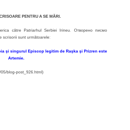
CRISOARE PENTRU A SE MĂRI.
erica către Patriarhul Serbiei Irineu. Отворено писмо
 scrisorii sunt următoarele:
bia şi singurul Episcop legitim de Raşka şi Prizren este
Artemie.
1/05/blog-post_926.html)