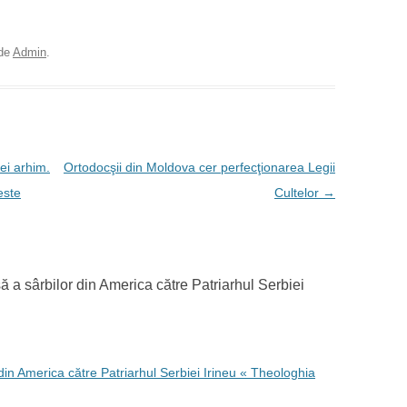
de
Admin
.
ei arhim.
Ortodocşii din Moldova cer perfecţionarea Legii
este
Cultelor
→
 a sârbilor din America către Patriarhul Serbiei
din America către Patriarhul Serbiei Irineu « Theologhia