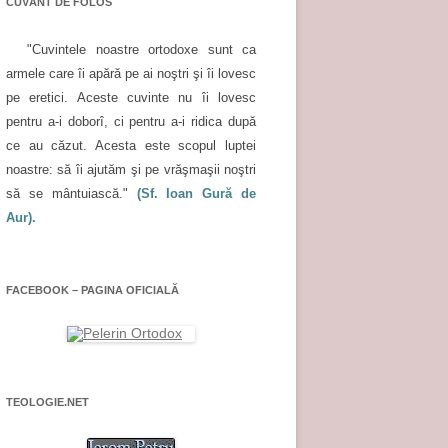
CUVÂNT DE FOLOS
"Cuvintele noastre ortodoxe sunt ca
armele care îi apără pe ai noştri şi îi lovesc
pe eretici. Aceste cuvinte nu îi lovesc
pentru a-i doborî, ci pentru a-i ridica după
ce au căzut. Acesta este scopul luptei
noastre: să îi ajutăm şi pe vrăşmaşii noştri
să se mântuiască."
(Sf. Ioan Gură de
Aur).
FACEBOOK – PAGINA OFICIALĂ
TEOLOGIE.NET