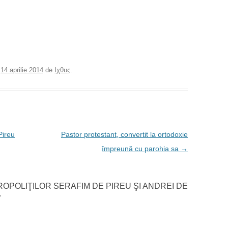
e
14 aprilie 2014
de
Ιχθυς
.
Pireu
Pastor protestant, convertit la ortodoxie
împreună cu parohia sa
→
OPOLIŢILOR SERAFIM DE PIREU ŞI ANDREI DE
”