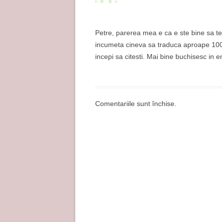
ă
)
Petre, parerea mea e ca e ste bine sa te
incumeta cineva sa traduca aproape 100 
incepi sa citesti. Mai bine buchisesc in e
Comentariile sunt închise.