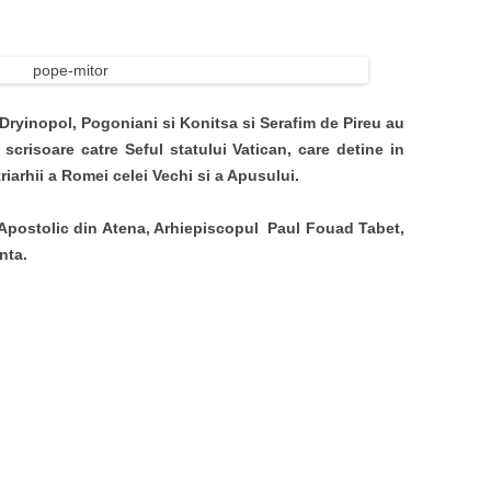
de Dryinopol, Pogoniani si Konitsa si Serafim de Pireu au
o scrisoare catre Seful statului Vatican, care detine in
iarhii a Romei celei Vechi si a Apusului.
 Apostolic din Atena, Arhiepiscopul Paul Fouad Tabet,
nta.