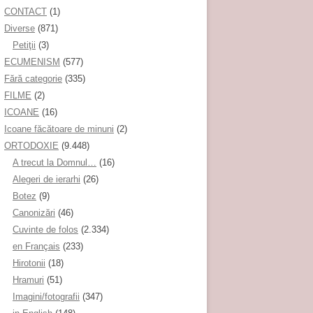
CONTACT
(1)
Diverse
(871)
Petiţii
(3)
ECUMENISM
(577)
Fără categorie
(335)
FILME
(2)
ICOANE
(16)
Icoane făcătoare de minuni
(2)
ORTODOXIE
(9.448)
A trecut la Domnul…
(16)
Alegeri de ierarhi
(26)
Botez
(9)
Canonizări
(46)
Cuvinte de folos
(2.334)
en Français
(233)
Hirotonii
(18)
Hramuri
(51)
Imagini/fotografii
(347)