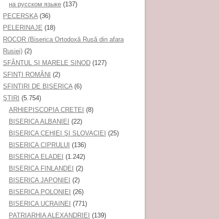
на русском языке
(137)
PECERSKA
(36)
PELERINAJE
(18)
ROCOR (Biserica Ortodoxă Rusă din afara
Rusiei)
(2)
SFÂNTUL ȘI MARELE SINOD
(127)
SFINȚI ROMÂNI
(2)
SFINTIRI DE BISERICA
(6)
ŞTIRI
(5.754)
ARHIEPISCOPIA CRETEI
(8)
BISERICA ALBANIEI
(22)
BISERICA CEHIEI ŞI SLOVACIEI
(25)
BISERICA CIPRULUI
(136)
BISERICA ELADEI
(1.242)
BISERICA FINLANDEI
(2)
BISERICA JAPONIEI
(2)
BISERICA POLONIEI
(26)
BISERICA UCRAINEI
(771)
PATRIARHIA ALEXANDRIEI
(139)