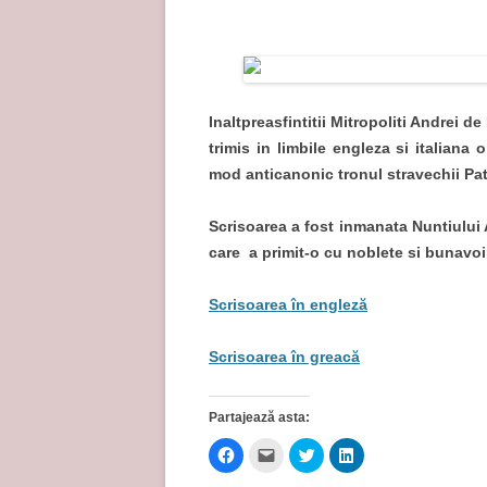
Inaltpreasfintitii Mitropoliti Andrei 
trimis in limbile engleza si italiana 
mod anticanonic tronul stravechii Patr
Scrisoarea a fost inmanata Nuntiului
care a primit-o cu noblete si bunavoi
Scrisoarea în engleză
Scrisoarea în greacă
Partajează asta:
D
D
D
D
ă
ă
ă
ă
c
c
c
c