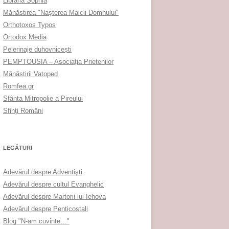
Librăria Sophia
Mănăstirea "Naşterea Maicii Domnului"
Orthotoxos Typos
Ortodox Media
Pelerinaje duhovnicești
PEMPTOUSIA – Asociația Prietenilor
Mănăstirii Vatoped
Romfea.gr
Sfânta Mitropolie a Pireului
Sfinţi Români
LEGĂTURI
Adevărul despre Adventişti
Adevărul despre cultul Evanghelic
Adevărul despre Martorii lui Iehova
Adevărul despre Penticostali
Blog "N-am cuvinte…"