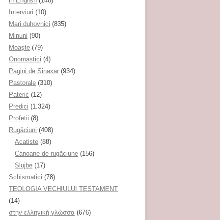
in English
(148)
Interviuri
(10)
Mari duhovnici
(835)
Minuni
(90)
Moaşte
(79)
Onomastici
(4)
Pagini de Sinaxar
(934)
Pastorale
(310)
Pateric
(12)
Predici
(1.324)
Profetii
(8)
Rugăciuni
(408)
Acatiste
(88)
Canoane de rugăciune
(156)
Slujbe
(17)
Schismatici
(78)
TEOLOGIA VECHIULUI TESTAMENT
(14)
στην ελληνική γλώσσα
(676)