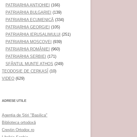
PATRIARHIA ANTIOHIEI
(166)
PATRIARHIA BULGARIEI
(139)
PATRIARHIA ECUMENICĂ
(334)
PATRIARHIA GEORGIEI
(105)
PATRIARHIA IERUSALIMULUI
(251)
PATRIARHIA MOSCOVEI
(939)
PATRIARHIA ROMÂNIEI
(960)
PATRIARHIA SERBIEI
(171)
SFÂNTUL MUNTE ATHOS
(249)
TEODOSIE DE CERKASÎ
(10)
VIDEO
(629)
ADRESE UTILE
Agenţia de Ştiri "Basilica"
Biblioteca ortodoxă
Creştin Ortodox.ro