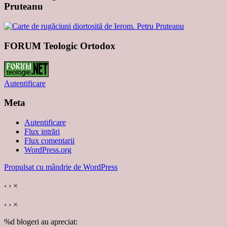
Pruteanu
FORUM Teologic Ortodox
Autentificare
Meta
Autentificare
Flux intrări
Flux comentarii
WordPress.org
Propulsat cu mândrie de WordPress
‹
›
×
‹
›
×
%d
blogeri au apreciat: