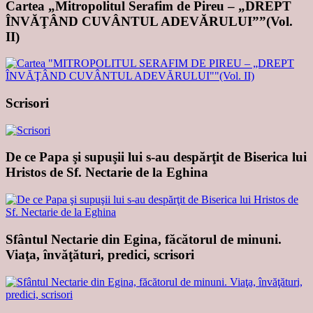
Cartea „Mitropolitul Serafim de Pireu – „DREPT
ÎNVĂŢÂND CUVÂNTUL ADEVĂRULUI””(Vol.
II)
Scrisori
De ce Papa şi supuşii lui s-au despărţit de Biserica lui
Hristos de Sf. Nectarie de la Eghina
Sfântul Nectarie din Egina, făcătorul de minuni.
Viaţa, învăţături, predici, scrisori