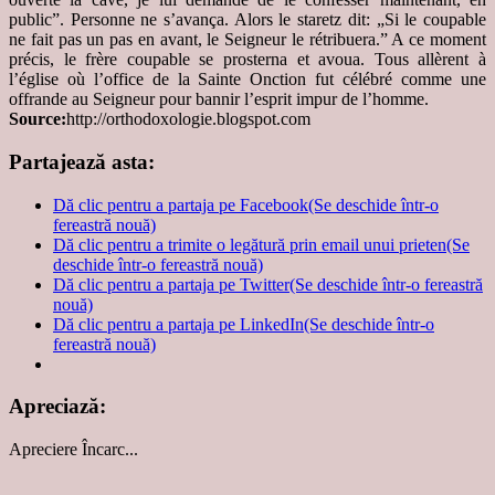
public”. Personne ne s’avança. Alors le staretz dit: „Si le coupable
ne fait pas un pas en avant, le Seigneur le rétribuera.” A ce moment
précis, le frère coupable se prosterna et avoua. Tous allèrent à
l’église où l’office de la Sainte Onction fut célébré comme une
offrande au Seigneur pour bannir l’esprit impur de l’homme.
Source:
http://orthodoxologie.blogspot.com
Partajează asta:
Dă clic pentru a partaja pe Facebook(Se deschide într-o
fereastră nouă)
Dă clic pentru a trimite o legătură prin email unui prieten(Se
deschide într-o fereastră nouă)
Dă clic pentru a partaja pe Twitter(Se deschide într-o fereastră
nouă)
Dă clic pentru a partaja pe LinkedIn(Se deschide într-o
fereastră nouă)
Apreciază:
Apreciere
Încarc...