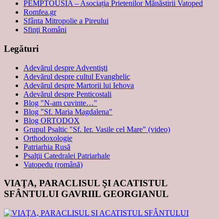
PEMPTOUSIA – Asociația Prietenilor Mănăstirii Vatoped
Romfea.gr
Sfânta Mitropolie a Pireului
Sfinţi Români
Legături
Adevărul despre Adventişti
Adevărul despre cultul Evanghelic
Adevărul despre Martorii lui Iehova
Adevărul despre Penticostali
Blog "N-am cuvinte…"
Blog "Sf. Maria Magdalena"
Blog ORTODOX
Grupul Psaltic "Sf. Ier. Vasile cel Mare" (video)
Orthodoxologie
Patriarhia Rusă
Psalţii Catedralei Patriarhale
Vatopedu (română)
VIAŢA, PARACLISUL ŞI ACATISTUL
SFÂNTULUI GAVRIIL GEORGIANUL