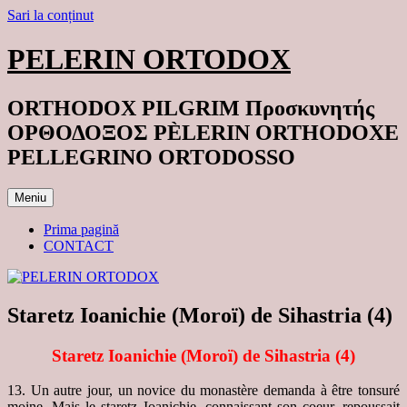
Sari la conținut
PELERIN ORTODOX
ORTHODOX PILGRIM Προσκυνητής
ΟΡΘΟΔΟΞΟΣ PÈLERIN ORTHODOXE
PELLEGRINO ORTODOSSO
Meniu
Prima pagină
CONTACT
Staretz Ioanichie (Moroï) de Sihastria (4)
Staretz Ioanichie (Moroï) de Sihastria (4)
13. Un autre jour, un novice du monastère demanda à être tonsuré
moine. Mais le staretz Ioanichie, connaissant son coeur, repoussait