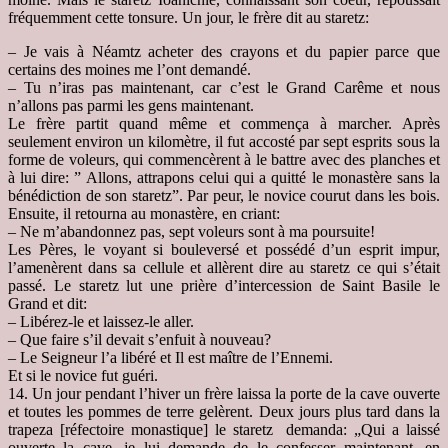
fréquemment cette tonsure. Un jour, le frère dit au staretz:
– Je vais à Néamtz acheter des crayons et du papier parce que
certains des moines me l’ont demandé.
– Tu n’iras pas maintenant, car c’est le Grand Carême et nous
n’allons pas parmi les gens maintenant.
Le frère partit quand même et commença à marcher. Après
seulement environ un kilomètre, il fut accosté par sept esprits sous la
forme de voleurs, qui commencèrent à le battre avec des planches et
à lui dire: ” Allons, attrapons celui qui a quitté le monastère sans la
bénédiction de son staretz”.
Par peur, le novice courut dans les bois.
Ensuite, il retourna au monastère, en criant:
– Ne m’abandonnez pas, sept voleurs sont à ma poursuite!
Les Pères, le voyant si bouleversé et possédé d’un esprit impur,
l’amenèrent dans sa cellule et allèrent dire au staretz ce qui s’était
passé. Le staretz lut une prière d’intercession de Saint Basile le
Grand et dit:
– Libérez-le et laissez-le aller.
– Que faire s’il devait s’enfuit à nouveau?
– Le Seigneur l’a libéré et Il est maître de l’Ennemi.
Et si le novice fut guéri.
14. Un jour pendant l’hiver un frère laissa la porte de la cave ouverte
et toutes les pommes de terre gelèrent. Deux jours plus tard dans la
trapeza [réfectoire monastique] le staretz demanda: „Qui a laissé
ouverte la cave, je lui demande de le confesser maintenant, en