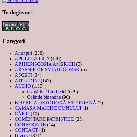
Teologie.net
Categorii
Anunţuri
(238)
APOLOGETICA
(170)
ARHIEPISCOPIA AMERICII
(5)
ARSENIE DE SVIATOGORSK
(6)
ASCEȚI
(34)
ATITUDINI
(147)
AUDIO
(1.354)
Cântările Ortodoxiei
(629)
Colinde bizantine
(90)
BISERICA ORTODOXĂ ESTONIANĂ
(2)
CĂMAȘA MAICII DOMNULUI
(1)
CĂRȚI
(10)
COMENTARII PATRISTICE
(25)
CONFERINTE
(14)
CONTACT
(1)
Diverse
(871)