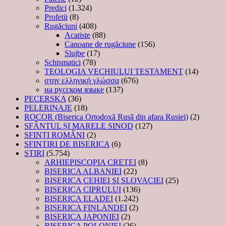
Predici
(1.324)
Profetii
(8)
Rugăciuni
(408)
Acatiste
(88)
Canoane de rugăciune
(156)
Slujbe
(17)
Schismatici
(78)
TEOLOGIA VECHIULUI TESTAMENT
(14)
στην ελληνική γλώσσα
(676)
на русском языке
(137)
PECERSKA
(36)
PELERINAJE
(18)
ROCOR (Biserica Ortodoxă Rusă din afara Rusiei)
(2)
SFÂNTUL ȘI MARELE SINOD
(127)
SFINȚI ROMÂNI
(2)
SFINTIRI DE BISERICA
(6)
ŞTIRI
(5.754)
ARHIEPISCOPIA CRETEI
(8)
BISERICA ALBANIEI
(22)
BISERICA CEHIEI ŞI SLOVACIEI
(25)
BISERICA CIPRULUI
(136)
BISERICA ELADEI
(1.242)
BISERICA FINLANDEI
(2)
BISERICA JAPONIEI
(2)
BISERICA POLONIEI
(26)