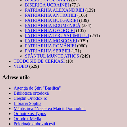
BISERICA UCRAINEI
(771)
PATRIARHIA ALEXANDRIEI
(139)
PATRIARHIA ANTIOHIEI
(166)
PATRIARHIA BULGARIEI
(139)
PATRIARHIA ECUMENICĂ
(334)
PATRIARHIA GEORGIEI
(105)
PATRIARHIA IERUSALIMULUI
(251)
PATRIARHIA MOSCOVEI
(939)
PATRIARHIA ROMÂNIEI
(960)
PATRIARHIA SERBIEI
(171)
SFÂNTUL MUNTE ATHOS
(249)
TEODOSIE DE CERKASÎ
(10)
VIDEO
(629)
Adrese utile
Agenţia de Ştiri "Basilica"
Biblioteca ortodoxă
Creştin Ortodox.ro
Librăria Sophia
Mănăstirea "Naşterea Maicii Domnului"
Orthotoxos Typos
Ortodox Media
Pelerinaje duhovnicești