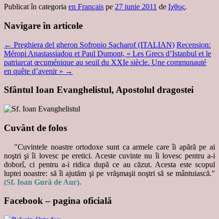
Publicat în categoria
en Français
pe
27 iunie 2011
de
Ιχθυς
.
Navigare în articole
←
Preghiera del gheron Sofronio Sacharof (ITALIAN)
Recension:
Méropi Anastassiadou et Paul Dumont, « Les Grecs d’Istanbul et le
patriarcat œcuménique au seuil du XXIe siècle. Une communauté
en quête d’avenir »
→
Sfântul Ioan Evanghelistul, Apostolul dragostei
Cuvânt de folos
"Cuvintele noastre ortodoxe sunt ca armele care îi apără pe ai
noştri şi îi lovesc pe eretici. Aceste cuvinte nu îi lovesc pentru a-i
doborî, ci pentru a-i ridica după ce au căzut. Acesta este scopul
luptei noastre: să îi ajutăm şi pe vrăşmaşii noştri să se mântuiască."
(Sf. Ioan Gură de Aur).
Facebook – pagina oficială