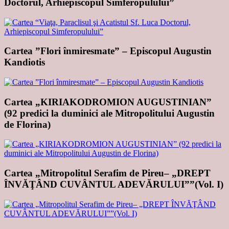
Doctorul, Arhiepiscopul Simferopulului”
Cartea ”Flori înmiresmate” – Episcopul Augustin
Kandiotis
Cartea „KIRIAKODROMION AUGUSTINIAN”
(92 predici la duminici ale Mitropolitului Augustin
de Florina)
Cartea „Mitropolitul Serafim de Pireu– „DREPT
ÎNVĂŢÂND CUVÂNTUL ADEVĂRULUI””(Vol. I)