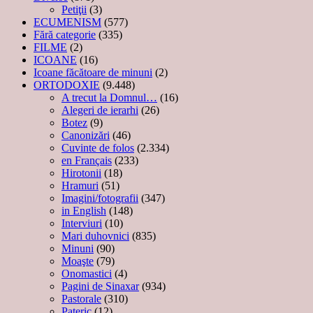
Petiţii
(3)
ECUMENISM
(577)
Fără categorie
(335)
FILME
(2)
ICOANE
(16)
Icoane făcătoare de minuni
(2)
ORTODOXIE
(9.448)
A trecut la Domnul…
(16)
Alegeri de ierarhi
(26)
Botez
(9)
Canonizări
(46)
Cuvinte de folos
(2.334)
en Français
(233)
Hirotonii
(18)
Hramuri
(51)
Imagini/fotografii
(347)
in English
(148)
Interviuri
(10)
Mari duhovnici
(835)
Minuni
(90)
Moaşte
(79)
Onomastici
(4)
Pagini de Sinaxar
(934)
Pastorale
(310)
Pateric
(12)