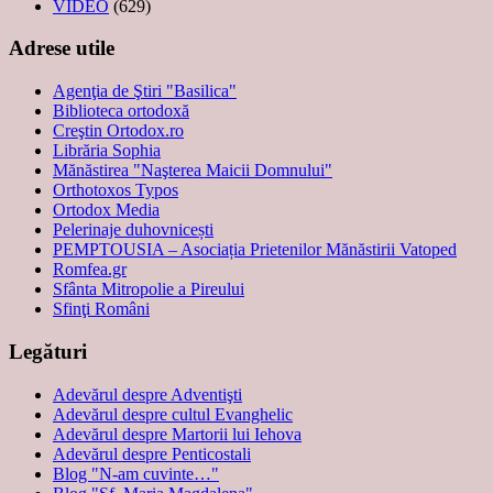
VIDEO
(629)
Adrese utile
Agenţia de Ştiri "Basilica"
Biblioteca ortodoxă
Creştin Ortodox.ro
Librăria Sophia
Mănăstirea "Naşterea Maicii Domnului"
Orthotoxos Typos
Ortodox Media
Pelerinaje duhovnicești
PEMPTOUSIA – Asociația Prietenilor Mănăstirii Vatoped
Romfea.gr
Sfânta Mitropolie a Pireului
Sfinţi Români
Legături
Adevărul despre Adventişti
Adevărul despre cultul Evanghelic
Adevărul despre Martorii lui Iehova
Adevărul despre Penticostali
Blog "N-am cuvinte…"