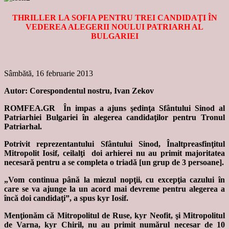
THRILLER LA SOFIA PENTRU TREI CANDIDAŢI ÎN
VEDEREA ALEGERII NOULUI PATRIARH AL
BULGARIEI
Sâmbătă, 16 februarie 2013
Autor: Corespondentul nostru, Ivan Zekov
ROMFEA.GR În impas a ajuns şedinţa Sfântului Sinod al
Patriarhiei Bulgariei în alegerea candidaţilor pentru Tronul
Patriarhal.
Potrivit reprezentantului Sfântului Sinod, Înaltpreasfinţitul
Mitropolit Iosif, ceilalţi doi arhierei nu au primit majoritatea
necesară pentru a se completa o triadă [un grup de 3 persoane].
„Vom continua până la miezul nopţii, cu excepţia cazului în
care se va ajunge la un acord mai devreme pentru alegerea a
încă doi candidaţi”, a spus kyr Iosif.
Menţionăm că Mitropolitul de Ruse, kyr Neofit, şi Mitropolitul
de Varna, kyr Chiril, nu au primit numărul necesar de 10