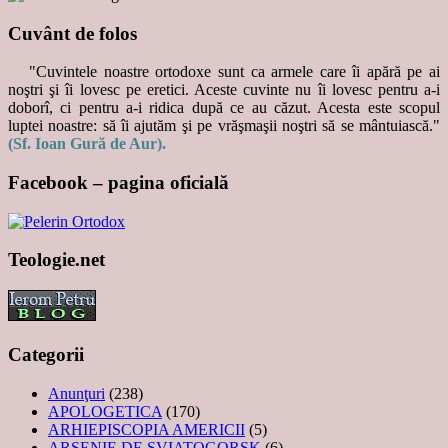
Cuvânt de folos
"Cuvintele noastre ortodoxe sunt ca armele care îi apără pe ai
noştri şi îi lovesc pe eretici. Aceste cuvinte nu îi lovesc pentru a-i
doborî, ci pentru a-i ridica după ce au căzut. Acesta este scopul
luptei noastre: să îi ajutăm şi pe vrăşmaşii noştri să se mântuiască."
(Sf. Ioan Gură de Aur).
Facebook – pagina oficială
Teologie.net
Categorii
Anunţuri
(238)
APOLOGETICA
(170)
ARHIEPISCOPIA AMERICII
(5)
ARSENIE DE SVIATOGORSK
(6)