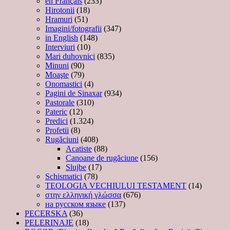
en Français
(233)
Hirotonii
(18)
Hramuri
(51)
Imagini/fotografii
(347)
in English
(148)
Interviuri
(10)
Mari duhovnici
(835)
Minuni
(90)
Moaşte
(79)
Onomastici
(4)
Pagini de Sinaxar
(934)
Pastorale
(310)
Pateric
(12)
Predici
(1.324)
Profetii
(8)
Rugăciuni
(408)
Acatiste
(88)
Canoane de rugăciune
(156)
Slujbe
(17)
Schismatici
(78)
TEOLOGIA VECHIULUI TESTAMENT
(14)
στην ελληνική γλώσσα
(676)
на русском языке
(137)
PECERSKA
(36)
PELERINAJE
(18)