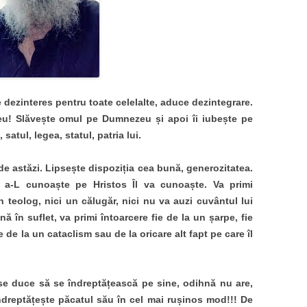
dezinteres pentru toate celelalte, aduce dezintegrare.
eu! Slăvește omul pe Dumnezeu și apoi îi iubește pe
 satul, legea, statul, patria lui.
e astăzi. Lipsește dispoziția cea bună, generozitatea.
e a-L cunoaște pe Hristos Îl va cunoaște. Va primi
n teolog, nici un călugăr, nici nu va auzi cuvântul lui
 în suflet, va primi întoarcere fie de la un șarpe, fie
fie de la un cataclism sau de la oricare alt fapt pe care îl
se duce să se îndreptățească pe sine, odihnă nu are,
îndreptățește păcatul său în cel mai rușinos mod!!! De