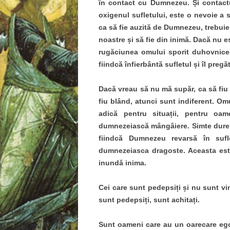
în contact cu Dumnezeu. Și contact
oxigenul sufletului, este o nevoie a 
ca să fie auzită de Dumnezeu, trebuie
noastre și să fie din inimă. Dacă nu 
rugăciunea omului sporit duhovniceșt
fiindcă înfierbântă sufletul și îl pregă
Dacă vreau să nu mă supăr, ca să fiu
fiu blând, atunci sunt indiferent. O
adică pentru situații, pentru oam
dumnezeiască mângâiere. Simte durer
fiindcă Dumnezeu revarsă în suf
dumnezeiasca dragoste. Aceasta est
inundă inima.
Cei care sunt pedepsiți și nu sunt vin
sunt pedepsiți, sunt achitați.
Sunt oameni care au un oarecare ego