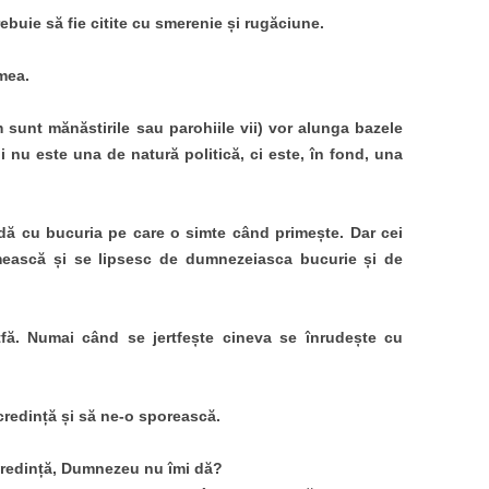
 trebuie să fie citite cu smerenie și rugăciune.
mea.
sunt mănăstirile sau parohiile vii) vor alunga bazele
i nu este una de natură politică, ci este, în fond, una
ă cu bucuria pe care o simte când primește. Dar cei
mească și se lipsesc de dumnezeiasca bucurie și de
tfă. Numai când se jertfește cineva se înrudește cu
redință și să ne-o sporească.
credință, Dumnezeu nu îmi dă?