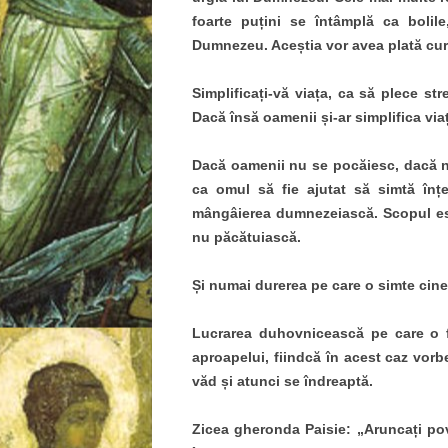
foarte puțini se întâmplă ca bolile
Dumnezeu. Aceștia vor avea plată cur
Simplificați-vă viața, ca să plece st
Dacă însă oamenii și-ar simplifica viața
Dacă oamenii nu se pocăiesc, dacă nu
ca omul să fie ajutat să simtă înțe
mângâierea dumnezeiască. Scopul es
nu păcătuiască.
Și numai durerea pe care o simte cine
Lucrarea duhovnicească pe care o f
aproapelui, fiindcă în acest caz vorb
văd și atunci se îndreaptă.
Zicea gheronda Paisie: „Aruncați pov