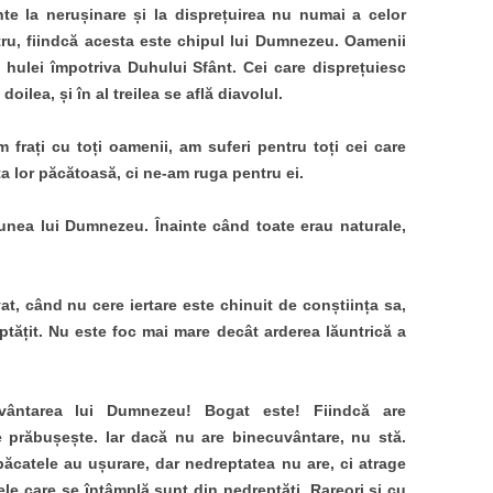
te la nerușinare și la disprețuirea nu numai a celor
tru, fiindcă acesta este chipul lui Dumnezeu. Oamenii
l hulei împotriva Duhului Sfânt. Cei care disprețuiesc
doilea, și în al treilea se află diavolul.
frați cu toți oamenii, am suferi pentru toți cei care
ața lor păcătoasă, ci ne-am ruga pentru ei.
ciunea lui Dumnezeu. Înainte când toate erau naturale,
at, când nu cere iertare este chinuit de conștiința sa,
eptățit. Nu este foc mai mare decât arderea lăuntrică a
ântarea lui Dumnezeu! Bogat este! Fiindcă are
e prăbușește. Iar dacă nu are binecuvântare, nu stă.
ăcatele au ușurare, dar nedreptatea nu are, ci atrage
le care se întâmplă sunt din nedreptăți. Rareori și cu