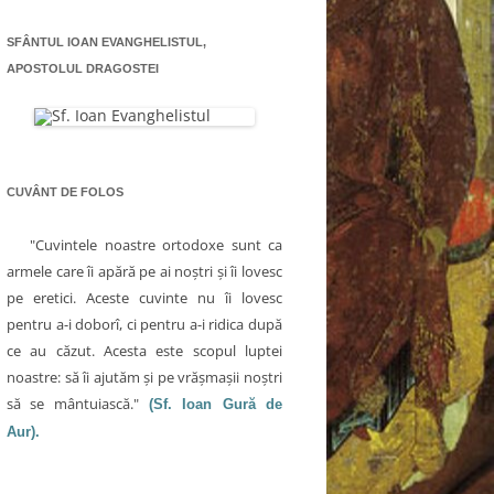
SFÂNTUL IOAN EVANGHELISTUL,
APOSTOLUL DRAGOSTEI
CUVÂNT DE FOLOS
"Cuvintele noastre ortodoxe sunt ca
armele care îi apără pe ai noştri şi îi lovesc
pe eretici. Aceste cuvinte nu îi lovesc
pentru a-i doborî, ci pentru a-i ridica după
ce au căzut. Acesta este scopul luptei
noastre: să îi ajutăm şi pe vrăşmaşii noştri
să se mântuiască."
(Sf. Ioan Gură de
Aur).