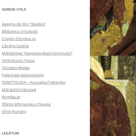
ADRESE UTILE
Agenţia de Ştiri "Basilica"
Biblioteca ortodoxă
Creştin Ortodox.ro
Librăria Sophia
Mănăstirea "Naşterea Maicii Domnului"
Orthotoxos Typos
Ortodox Media
Pelerinaje duhovnicești
PEMPTOUSIA – Asociația Prietenilor
Mănăstirii Vatoped
Romfea.gr
Sfânta Mitropolie a Pireului
Sfinţi Români
LEGĂTURI