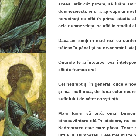
aceea, atât cât putem, să luăm amin
dumnezeiești, ci și a aproapelui nos
nerușinați se află în primul stadiu a
cele dumnezeiești se află în stadiul al 
Dacă am simți în mod real că suntem 
trăiesc în păcat și nu ne-ar sminti vi
Oriunde te-ai întoarce, vezi înțelep
cât de frumos era!
Cel nedrept și în general, orice vinov
și mai mult încă, de furia celui nedr
sufletului de către conștiință.
Mare lucru să aibă omul binecuv
binecuvântare stă în picioare, nu s
Nedreptatea este mare păcat. Toate p
urgia lui Dumnezeu. Cele mai multe re