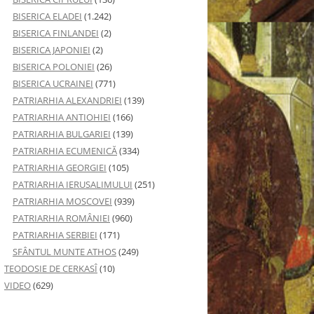
BISERICA ELADEI
(1.242)
BISERICA FINLANDEI
(2)
BISERICA JAPONIEI
(2)
BISERICA POLONIEI
(26)
BISERICA UCRAINEI
(771)
PATRIARHIA ALEXANDRIEI
(139)
PATRIARHIA ANTIOHIEI
(166)
PATRIARHIA BULGARIEI
(139)
PATRIARHIA ECUMENICĂ
(334)
PATRIARHIA GEORGIEI
(105)
PATRIARHIA IERUSALIMULUI
(251)
PATRIARHIA MOSCOVEI
(939)
PATRIARHIA ROMÂNIEI
(960)
PATRIARHIA SERBIEI
(171)
SFÂNTUL MUNTE ATHOS
(249)
TEODOSIE DE CERKASÎ
(10)
VIDEO
(629)