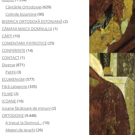
Cântările Ortodoxiei
(629)
Colinde bizantine
(90)
BISERICA ORTODOXĂ ESTONIANĂ
(2)
CĂMAȘA MAICII DOMNULUI
(1)
CĂRȚI
(10)
COMENTARII PATRISTICE
(25)
CONFERINTE
(14)
CONTACT
(1)
Diverse
(871)
Petiţii
(3)
ECUMENISM
(577)
Fără categorie
(335)
FILME
(2)
ICOANE
(16)
Icoane făcătoare de minuni
(2)
ORTODOXIE
(9.448)
A trecut la Domnul…
(16)
Alegeri de ierarhi
(26)