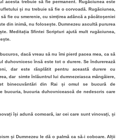
ul acesta trebuie să fie permanent. Rugăciunea este
sufletului și nu trebuie să fie o corvoadă. Rugăciunea,
 să fie cu smerenie, cu simțirea adâncă a păcătoșeniei
este din inimă, nu folosește. Dumnezeu ascultă pururea
e. Meditația Sfintei Scripturi ajută mult rugăciunea,
tește.
 bucuros, dacă vreau să nu îmi pierd pacea mea, ca să
mul duhovnicesc însă este tot o durere. Se îndurerează
eni, dar este răsplătit pentru această durere cu
ea, dar simte înlăuntrul lui dumnezeiasca mângâiere,
let binecuvântări din Rai și omul se bucură de
e bucuria, bucuria duhovnicească de nedescris care
ovați își adună comoară, iar cei care sunt vinovați, și
ism și Dumnezeu le dă o palmă ca să-i coboare. Alții