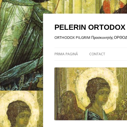
Sari
la
conținut
PELERIN ORTODOX
ORTHODOX PILGRIM Προσκυνητής ΟΡΘΟ
PRIMA PAGINĂ
CONTACT