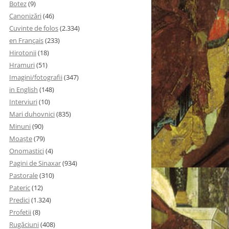
Botez
(9)
Canonizări
(46)
Cuvinte de folos
(2.334)
en Français
(233)
Hirotonii
(18)
Hramuri
(51)
Imagini/fotografii
(347)
in English
(148)
Interviuri
(10)
Mari duhovnici
(835)
Minuni
(90)
Moaşte
(79)
Onomastici
(4)
Pagini de Sinaxar
(934)
Pastorale
(310)
Pateric
(12)
Predici
(1.324)
Profetii
(8)
Rugăciuni
(408)