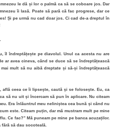
umnezeu le dă și lor o palmă ca să se coboare jos. Dar
umnezeu îi lasă. Poate să pară că fac progrese, dar ce
es! Și pe urmă nu cad doar jos. Ci cad de-a dreptul în
!
.
u, îl îndreptățește pe diavolul. Unul ca acesta nu are
 de ar avea cineva, când se duce să se îndreptățească
t mai mult să nu aibă dreptate și să-și îndreptățească
află ceea ce îi lipsește, caută și se folosește. Eu, ca
ca să nu uit și încercam să pun în aplicare. Nu citeam
meu. Era înlăuntrul meu neliniștea cea bună și când nu
 cum este. Citeam puțin, dar mă mustram mult pe mine
flu. Ce fac?” Mă puneam pe mine pe banca acuzaților.
 fără să dau socoteală.