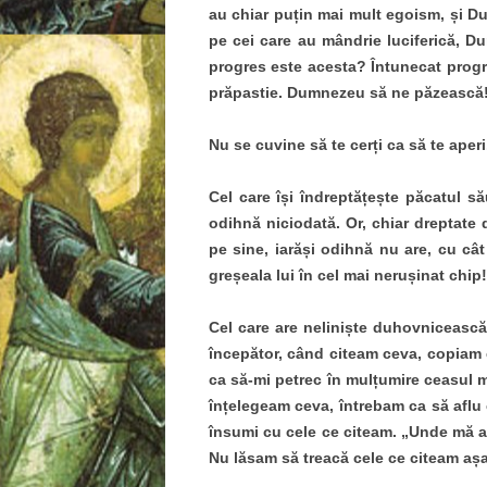
au chiar puțin mai mult egoism, și D
pe cei care au mândrie luciferică, D
progres este acesta? Întunecat progr
prăpastie. Dumnezeu să ne păzească
Nu se cuvine să te cerți ca să te aperi
Cel care își îndreptățește păcatul să
odihnă niciodată. Or, chiar dreptate
pe sine, iarăși odihnă nu are, cu câ
greșeala lui în cel mai nerușinat chip!
Cel care are neliniște duhovnicească, 
începător, când citeam ceva, copiam 
ca să-mi petrec în mulțumire ceasul 
înțelegeam ceva, întrebam ca să aflu
însumi cu cele ce citeam. „Unde mă a
Nu lăsam să treacă cele ce citeam așa