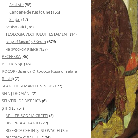
Acatiste
(88)
Canoane de rugăciune
(156)
Slujbe
(17)
Schismatici
(78)
TEOLOGIA VECHIULUI TESTAMENT
(14)
στην ελληνική γλώσσα
(676)
на русском языке
(137)
PECERSKA
(36)
PELERINAJE
(18)
ROCOR (Biserica Ortodoxă Rusă din afara
Rusiei)
(2)
SFÂNTUL ȘI MARELE SINOD
(127)
SFINȚI ROMÂNI
(2)
SFINTIRI DE BISERICA
(6)
ŞTIRI
(5.754)
ARHIEPISCOPIA CRETEI
(8)
BISERICA ALBANIEI
(22)
BISERICA CEHIEI ŞI SLOVACIEI
(25)
BISERICA CIPRULUI
(136)