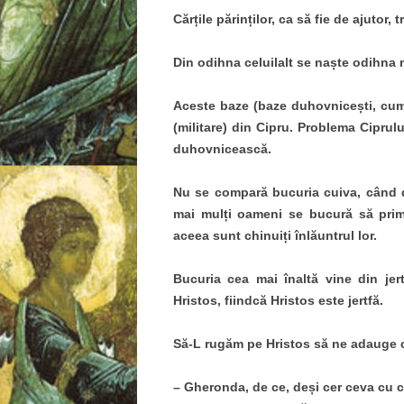
Cărțile părinților, ca să fie de ajutor,
Din odihna celuilalt se naște odihna 
Aceste baze (baze duhovnicești, cum 
(militare) din Cipru. Problema Ciprulu
duhovnicească.
Nu se compară bucuria cuiva, când d
mai mulți oameni se bucură să pri
aceea sunt chinuiți înlăuntrul lor.
Bucuria cea mai înaltă vine din jer
Hristos, fiindcă Hristos este jertfă.
Să-L rugăm pe Hristos să ne adauge c
– Gheronda, de ce, deși cer ceva cu 