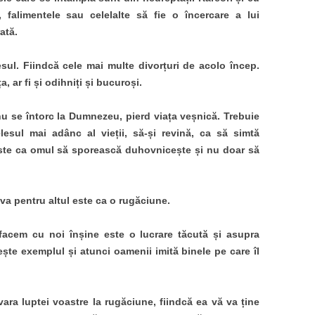
, falimentele sau celelalte să fie o încercare a lui
ată.
resul. Fiindcă cele mai multe divorțuri de acolo încep.
, ar fi și odihniți și bucuroși.
 se întorc la Dumnezeu, pierd viața veșnică. Trebuie
lesul mai adânc al vieții, să-și revină, ca să simtă
te ca omul să sporească duhovnicește și nu doar să
va pentru altul este ca o rugăciune.
acem cu noi înșine este o lucrare tăcută și asupra
ește exemplul și atunci oamenii imită binele pe care îl
ara luptei voastre la rugăciune, fiindcă ea vă va ține