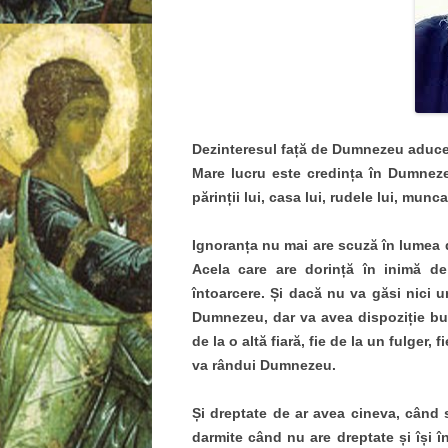
Dezinteresul față de Dumnezeu aduce 
Mare lucru este credința în Dumnez
părinții lui, casa lui, rudele lui, munca,
Ignoranța nu mai are scuză în lumea d
Acela care are dorință în inimă d
întoarcere. Și dacă nu va găsi nici u
Dumnezeu, dar va avea dispoziție bună
de la o altă fiară, fie de la un fulger, 
va rândui Dumnezeu.
Și dreptate de ar avea cineva, când 
darmite când nu are dreptate și își 