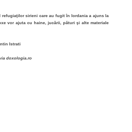
refugiaţilor sirieni care au fugit în Iordania a ajuns la
e vor ajuta cu haine, jucării, pături şi alte materiale
tin Istrati
via doxologia.ro