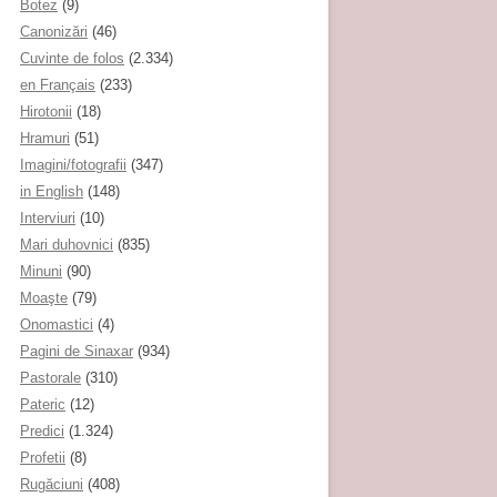
Botez
(9)
Canonizări
(46)
Cuvinte de folos
(2.334)
en Français
(233)
Hirotonii
(18)
Hramuri
(51)
Imagini/fotografii
(347)
in English
(148)
Interviuri
(10)
Mari duhovnici
(835)
Minuni
(90)
Moaşte
(79)
Onomastici
(4)
Pagini de Sinaxar
(934)
Pastorale
(310)
Pateric
(12)
Predici
(1.324)
Profetii
(8)
Rugăciuni
(408)