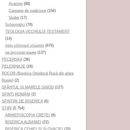
Acatiste
(88)
Canoane de rugăciune
(156)
Slujbe
(17)
Schismatici
(78)
TEOLOGIA VECHIULUI TESTAMENT
(14)
στην ελληνική γλώσσα
(676)
на русском языке
(137)
PECERSKA
(36)
PELERINAJE
(18)
ROCOR (Biserica Ortodoxă Rusă din afara
Rusiei)
(2)
SFÂNTUL ȘI MARELE SINOD
(127)
SFINȚI ROMÂNI
(2)
SFINTIRI DE BISERICA
(6)
ŞTIRI
(5.754)
ARHIEPISCOPIA CRETEI
(8)
BISERICA ALBANIEI
(22)
BISERICA CEHIEI ŞI SLOVACIEI
(25)