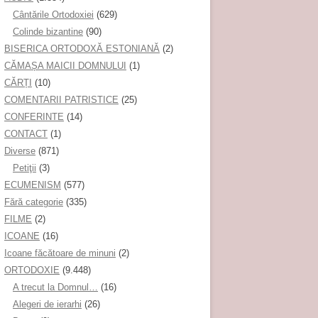
Cântările Ortodoxiei
(629)
Colinde bizantine
(90)
BISERICA ORTODOXĂ ESTONIANĂ
(2)
CĂMAȘA MAICII DOMNULUI
(1)
CĂRȚI
(10)
COMENTARII PATRISTICE
(25)
CONFERINTE
(14)
CONTACT
(1)
Diverse
(871)
Petiţii
(3)
ECUMENISM
(577)
Fără categorie
(335)
FILME
(2)
ICOANE
(16)
Icoane făcătoare de minuni
(2)
ORTODOXIE
(9.448)
A trecut la Domnul…
(16)
Alegeri de ierarhi
(26)