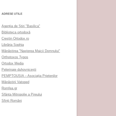
ADRESE UTILE
Agenţia de Ştiri "Basilica"
Biblioteca ortodoxă
Creştin Ortodox.ro
Librăria Sophia
Mănăstirea "Naşterea Maicii Domnului"
Orthotoxos Typos
Ortodox Media
Pelerinaje duhovnicești
PEMPTOUSIA – Asociația Prietenilor
Mănăstirii Vatoped
Romfea.gr
Sfânta Mitropolie a Pireului
Sfinţi Români