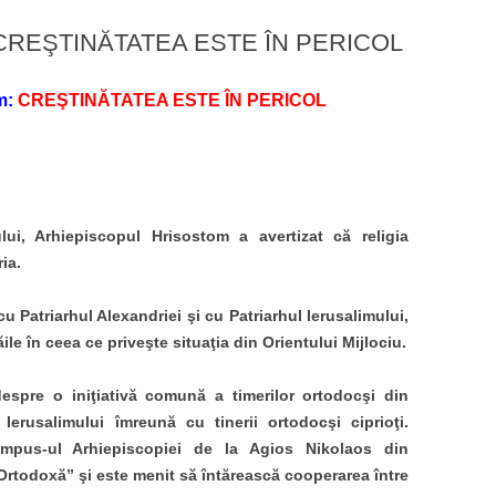
m: CREŞTINĂTATEA ESTE ÎN PERICOL
m:
CREŞTINĂTATEA ESTE ÎN PERICOL
lui, Arhiepiscopul Hrisostom a avertizat că religia
ria.
u Patriarhul Alexandriei şi cu Patriarhul Ierusalimului,
ile în ceea ce priveşte situaţia din Orientului Mijlociu.
espre o iniţiativă comună a timerilor ortodocşi din
i Ierusalimului îmreună cu tinerii ortodocşi ciprioţi.
mpus-ul Arhiepiscopiei de la Agios Nikolaos din
 Ortodoxă” şi este menit să întărească cooperarea între