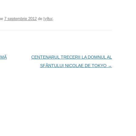
pe
7 septembrie 2012
de
Ιχθυς
.
RMĂ
CENTENARUL TRECERII LA DOMNUL AL
SFÂNTULUI NICOLAE DE TOKYO
→