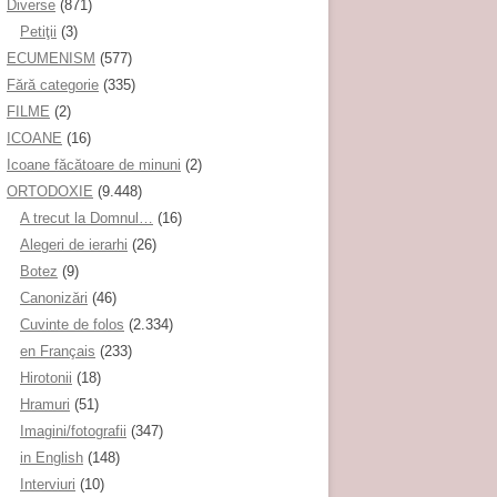
Diverse
(871)
Petiţii
(3)
ECUMENISM
(577)
Fără categorie
(335)
FILME
(2)
ICOANE
(16)
Icoane făcătoare de minuni
(2)
ORTODOXIE
(9.448)
A trecut la Domnul…
(16)
Alegeri de ierarhi
(26)
Botez
(9)
Canonizări
(46)
Cuvinte de folos
(2.334)
en Français
(233)
Hirotonii
(18)
Hramuri
(51)
Imagini/fotografii
(347)
in English
(148)
Interviuri
(10)