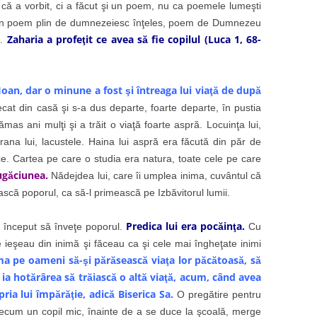
r că a vorbit, ci a făcut şi un poem, nu ca poemele lumeşti
i un poem plin de dumnezeiesc înţeles, poem de Dumnezeu
Zaharia a profeţit ce avea să fie copilul (Luca 1, 68-
e.
oan, dar o minune a fost şi întreaga lui viaţă de după
cat din casă şi s-a dus departe, foarte departe, în pustia
mas ani mulţi şi a trăit o viaţă foarte aspră. Locuinţa lui,
Hrana lui, lacustele. Haina lui aspră era făcută din păr de
atice. Cartea pe care o studia era natura, toate cele pe care
rugăciunea.
Nădejdea lui, care îi umplea inima, cuvântul că
ească poporul, ca să-l primească pe Izbăvitorul lumii.
Predica lui era pocăinţa.
ceput să înveţe poporul.
Cu
 ieşeau din inimă şi făceau ca şi cele mai îngheţate inimi
a pe oameni să-şi părăsească viaţa lor păcătoasă, să
 ia hotărârea să trăiască o altă viaţă, acum, când avea
ria lui împărăţie, adică Biserica Sa.
O pregătire pentru
precum un copil mic, înainte de a se duce la şcoală, merge