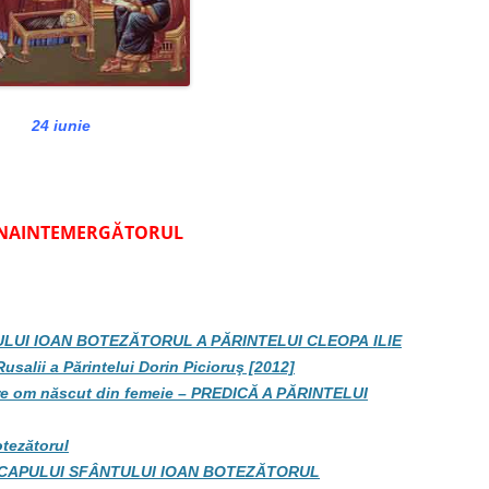
24 iunie
ÎNAINTEMERGĂTORUL
LUI IOAN BOTEZĂTORUL A PĂRINTELUI CLEOPA ILIE
usalii a Părintelui Dorin Picioruş [2012]
mare om născut din femeie – PREDICĂ A PĂRINTELUI
otezătorul
REA CAPULUI SFÂNTULUI IOAN BOTEZĂTORUL