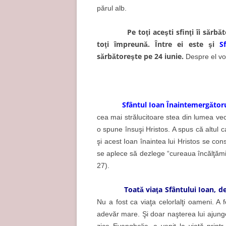
părul alb.
Pe toţi aceşti sfinţi îi sărb
toţi împreună. Între ei este şi
S
sărbătoreşte pe 24 iunie.
Despre el vo
Sfântul Ioan Înaintemergător
cea mai strălucitoare stea din lumea vec
o spune însuşi Hristos. A spus că altul c
şi acest Ioan înaintea lui Hristos se co
se aplece să dezlege “cureaua încălţămint
27).
Toată viaţa Sfântului Ioan, de 
Nu a fost ca viaţa celorlalţi oameni. A 
adevăr mare. Şi doar naşterea lui ajun
zice Evanghelia, a venit la viaţă print