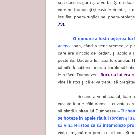
şi-a deschis gura şi a vorbit. Şi nu doa
care au frumuseţi şi cuvinte rimate, c
insuflat, poem-rugăciune, poem-profeţi
79).
O minune a fost naşterea lui I
aceea.
Ioan, când a venit vremea, a ple
care era dincolo de Iordan, şi acolo a ră
peşterile. Băutura lui, apa Iordanului. 
cămilă. Însoţitorii lui erau fiarele sălb
Bucuria lui era 
le-a făcut Dumnezeu.
vine Hristos şi că el va trebui să pregăt
Şi când a venit ceasul, Ioan a în
cuvinte foarte călduroase – cuvinte care
îi chem
să simtă iubirea lui Dumnezeu –
se boteze în apele râului Iordan şi să
să vină Hristos ca să întemeieze prop
viaţa creştină era predica lui Ioan. Şi 