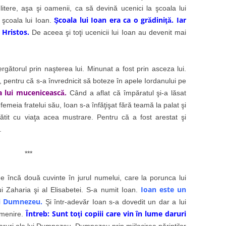
 litere, aşa şi oamenii, ca să devină ucenici la şcoala lui
Şcoala lui Ioan era ca o grădiniţă. Iar
 şcoala lui Ioan.
 Hristos.
De aceea şi toţi ucenicii lui Ioan au devenit mai
l prin naşterea lui. Minunat a fost prin asceza lui.
, pentru că s-a învrednicit să boteze în apele Iordanului pe
a lui mucenicească.
Când a aflat că împăratul şi-a lăsat
u femeia fratelui său, Ioan s-a înfăţişat fără teamă la palat şi
lătit cu viaţa acea mustrare. Pentru că a fost arestat şi
.
***
ă două cuvinte în jurul numelui, care la porunca lui
Ioan este un
i Zaharia şi al Elisabetei. S-a numit Ioan.
ui Dumnezeu.
Şi într-adevăr Ioan s-a dovedit un dar a lui
Întreb: Sunt toţi copiii care vin în lume daruri
omenire.
daruri ale lui Dumnezeu. Dumnezeu prin mijlocirea părinţilor