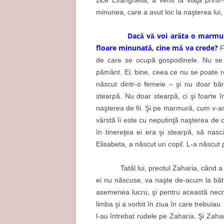
minunea, care a avut loc la naşterea lui,
Dacă vă voi arăta o marmur
floare minunată, cine mă va crede?
F
de care se ocupă gospodinele. Nu se
pământ. Ei, bine, ceea ce nu se poate re
născut dintr-o femeie – şi nu doar bărb
stearpă. Nu doar stearpă, ci şi foarte 
naşterea de fii. Şi pe marmură, cum v-am 
vârstă îi este cu neputinţă naşterea de 
în tinereţea ei era şi stearpă, să nasc
Elisabeta, a născut un copil. L-a născut
Tatăl lui, preotul Zaharia, când a auzi
ei nu născuse, va naşte de-acum la băt
asemenea lucru, şi pentru această necre
limba şi a vorbit în ziua în care trebui
l-au întrebat rudele pe Zaharia. Şi Zahar