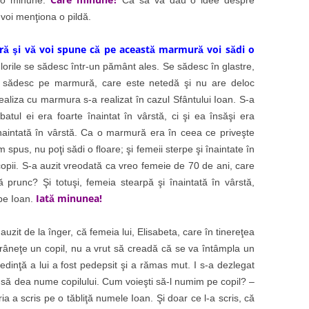
 voi menţiona o pildă.
ă şi vă voi spune că pe această marmură voi sădi o
lorile se sădesc într-un pământ ales. Se sădesc în glastre,
 sădesc pe marmură, care este netedă şi nu are deloc
aliza cu marmura s-a realizat în cazul Sfântului Ioan. S-a
atul ei era foarte înaintat în vârstă, ci şi ea însăşi era
înaintată în vârstă. Ca o marmură era în ceea ce priveşte
spus, nu poţi sădi o floare; şi femeii sterpe şi înaintate în
copii. S-a auzit vreodată ca vreo femeie de 70 de ani, care
ă prunc? Şi totuşi, femeia stearpă şi înaintată în vârstă,
Iată minunea!
 pe Ioan.
t de la înger, că femeia lui, Elisabeta, care în tinereţea
râneţe un copil, nu a vrut să creadă că se va întâmpla un
dinţă a lui a fost pedepsit şi a rămas mut. I s-a dezlegat
au să dea nume copilului. Cum voieşti să-l numim pe copil? –
ia a scris pe o tăbliţă numele Ioan. Şi doar ce l-a scris, că