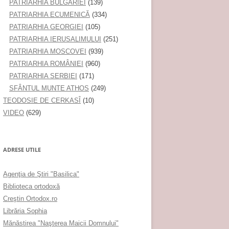
PATRIARHIA BULGARIEI
(139)
PATRIARHIA ECUMENICĂ
(334)
PATRIARHIA GEORGIEI
(105)
PATRIARHIA IERUSALIMULUI
(251)
PATRIARHIA MOSCOVEI
(939)
PATRIARHIA ROMÂNIEI
(960)
PATRIARHIA SERBIEI
(171)
SFÂNTUL MUNTE ATHOS
(249)
TEODOSIE DE CERKASÎ
(10)
VIDEO
(629)
ADRESE UTILE
Agenţia de Ştiri "Basilica"
Biblioteca ortodoxă
Creştin Ortodox.ro
Librăria Sophia
Mănăstirea "Naşterea Maicii Domnului"