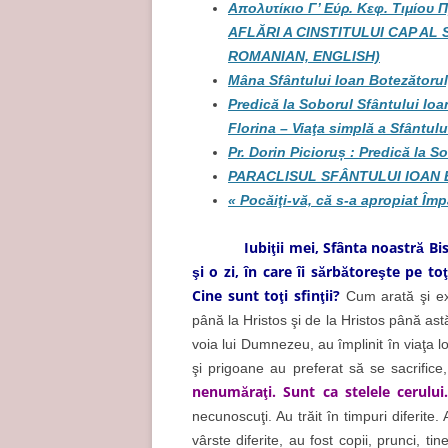
Απολυτίκιο Γ’ Εύρ. Κεφ. Τιμίο
AFLĂRI A CINSTITULUI CAP AL
ROMANIAN, ENGLISH)
Mâna Sfântului Ioan Botezătorul,
Predică la Soborul Sfântului Ioa
Florina – Viaţa simplă a Sfântul
Pr. Dorin Picioruș : Predică la S
PARACLISUL SFÂNTULUI IOAN
« Pocăiţi-vă, că s-a apropiat Împă
Iubiţii mei, Sfânta noastră Bis
şi o zi, în care îi sărbătoreşte pe to
Cine sunt toţi sfinţii?
Cum arată şi ex
până la Hristos şi de la Hristos până as
voia lui Dumnezeu, au împlinit în viaţa 
şi prigoane au preferat să se sacrifice,
nenumăraţi. Sunt ca stelele cerului
necunoscuţi. Au trăit în timpuri diferite. 
vârste diferite, au fost copii, prunci, ti