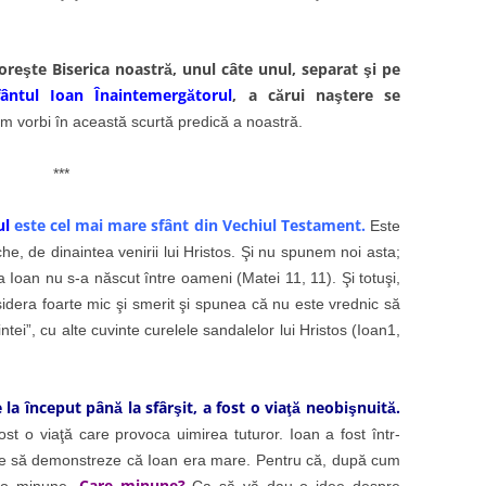
ătoreşte Biserica noastră, unul câte unul, separat şi pe
fântul Ioan Înaintemergătorul
, a cărui naştere se
m vorbi în această scurtă predică a noastră.
***
ul
este cel mai mare sfânt din Vechiul Testament.
Este
he, de dinaintea venirii lui Hristos. Şi nu spunem noi asta;
a Ioan nu s-a născut între oameni (Matei 11, 11). Şi totuşi,
nsidera foarte mic şi smerit şi spunea că nu este vrednic să
ei”, cu alte cuvinte curelele sandalelor lui Hristos (Ioan1,
la început până la sfârşit, a fost o viaţă neobişnuită.
fost o viaţă care provoca uimirea tuturor. Ioan a fost într-
ge să demonstreze că Ioan era mare. Pentru că, după cum
Care minune?
r-o minune.
Ca să vă dau o idee despre