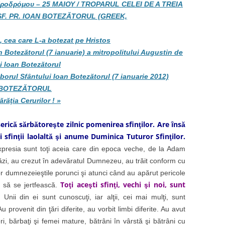
υ Προδρόμου – 25 ΜΑΙΟΥ / TROPARUL CELEI DE A TREIA
 SF. PR. IOAN BOTEZĂTORUL (GREEK,
 cea care L-a botezat pe Hristos
n Botezătorul (7 ianuarie) a mitropolitului Augustin de
ui Ioan Botezătorul
oborul Sfântului Ioan Botezătorul (7 ianuarie 2012)
 BOTEZĂTORUL
răţia Cerurilor ! »
erică sărbătoreşte zilnic pomenirea sfinţilor. Are însă
ţi sfinţii laolaltă şi anume Duminica Tuturor Sfinţilor.
presia sunt toţi aceia care din epoca veche, de la Adam
tăzi, au crezut în adevăratul Dumnezeu, au trăit conform cu
lor dumnezeieştile porunci şi atunci când au apărut pericole
Toţi aceşti sfinţi, vechi şi noi, sunt
 să se jertfească.
.
Unii din ei sunt cunoscuţi, iar alţii, cei mai mulţi, sunt
Au provenit din ţări diferite, au vorbit limbi diferite. Au avut
neri, bărbaţi şi femei mature, bătrâni în vârstă şi bătrâni cu