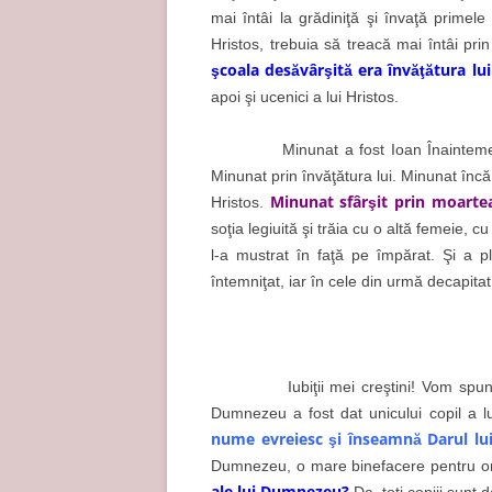
mai întâi la grădiniţă şi învaţă primele
Hristos, trebuia să treacă mai întâi prin
şcoala desăvârşită era învăţătura lui
apoi şi ucenici a lui Hristos.
Minunat a fost Ioan Înaintemergătoru
Minunat prin învăţătura lui. Minunat încă
Minunat sfârşit prin moarte
Hristos.
soţia legiuită şi trăia cu o altă femeie, c
l-a mustrat în faţă pe împărat. Şi a p
întemniţat, iar în cele din urmă decapitat
Iubiţii mei creştini! Vom spune înc
Dumnezeu a fost dat unicului copil a lu
nume evreiesc şi înseamnă Darul l
Dumnezeu, o mare binefacere pentru 
ale lui Dumnezeu?
Da, toţi copiii sunt 