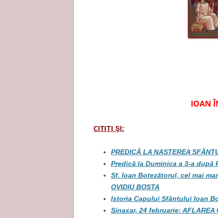
IOAN 
CITIŢI ŞI:
PREDICĂ LA NASTEREA SFÂNTU
Predică la Duminica a 3-a după R
Sf. Ioan Botezătorul, cel mai 
OVIDIU BOSTA
Istoria Capului Sfântului Ioan B
Sinaxar, 24 februarie: AFLA