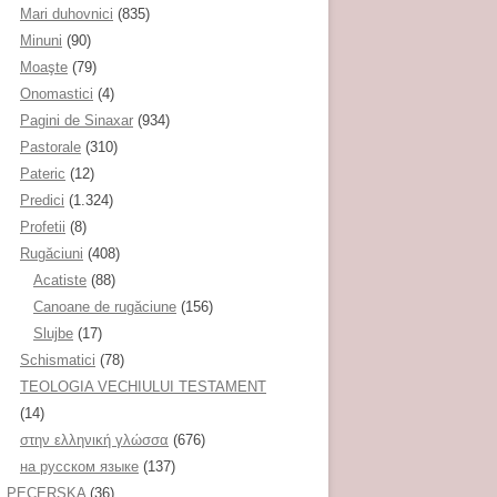
Mari duhovnici
(835)
Minuni
(90)
Moaşte
(79)
Onomastici
(4)
Pagini de Sinaxar
(934)
Pastorale
(310)
Pateric
(12)
Predici
(1.324)
Profetii
(8)
Rugăciuni
(408)
Acatiste
(88)
Canoane de rugăciune
(156)
Slujbe
(17)
Schismatici
(78)
TEOLOGIA VECHIULUI TESTAMENT
(14)
στην ελληνική γλώσσα
(676)
на русском языке
(137)
PECERSKA
(36)