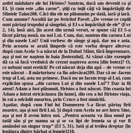
astfel mădulare ale lui Hristos? Suntem, dacă am devenit ca şi
El. Şi cum este „din carne”, ştiţi cu toţii câţi vă împărtăşiţi de
Sfintele Taine208. Căci din ele ne plăsmuim pe dată, iară şi iară.
Cum anume? Ascultă iar pe fericitul Pavel: „De vreme ce copiii
sunt părtaşi trupului şi sângelui, şi El s-a împărtăşit de ele” (Evr
2, 14). însă aici, [în acest din urmă verset, se spune că] El S-a
făcut părtaş nouă, nu noi Lui. Cum, dar, suntem din carnea Lui
şi din oasele Lui? Unii vorbesc de sânge şi apă, dar nu e asta.
Prin aceasta se arată limpede că este vorba despre altceva:
după cum Acela S-a născut de la Duhul Sfânt, fără împreunare,
aşa şi noi ne naştem în baia [botezului]. Ai văzut câte exemple
dă ca să facă vrednică de crezut naşterea aceea [din botez]? O,
ce nebuni sunt ereticii! Pe cel născut deja din apă – de vreme ce
este născut – îl mărturisesc ca fiu adevărat209. Dar că ne -facem
trup al Lui, asta nu primesc. Dacă nu ne facem trup al Lui, cum
explicăm spusa „din carnea Lui şi din oasele Lui”? Dar ia fii
atent! Adam a fost plăsmuit, Hristos a fost născut. Din coasta lui
Adam a intrat stricăciunea [în lume], din cea a lui Hristos viaţa,
în rai a odrăslit moartea, prin Cruce a fost nimicită.
Aşadar, după cum Fiul lui Dumnezeu S-a făcut părtaş firii
noastre, aşa şi noi firii Lui. Şi după cum Acela ne are întru Sine,
aşa şi noi îl avem întru noi. „Pentru aceasta va lăsa omul pe
tatăl său şi pe mama sa şi se va lipi de femeia sa şi vor fi
amândoi un singur trup” (Ef 5, 31). Iată şi al treilea dreptar [în
legătura dintre bărbat şi femeie]210.