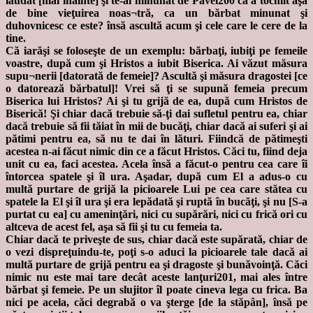
lăudat [mai înainte] şi te-ai minunat de Pavel200 că a tocmit aşa
de bine vieţuirea noas¬tră, ca un bărbat minunat şi
duhovnicesc ce este? însă ascultă acum şi cele care le cere de la
tine.
Că iarăşi se foloseşte de un exemplu: bărbaţi, iubiţi pe femeile
voastre, după cum şi Hristos a iubit Biserica. Ai văzut măsura
supu¬nerii [datorată de femeie]? Ascultă şi măsura dragostei [ce
o datorează bărbatul]! Vrei să ţi se supună femeia precum
Biserica lui Hristos? Ai şi tu grijă de ea, după cum Hristos de
Biserică! Şi chiar dacă trebuie să-ţi dai sufletul pentru ea, chiar
dacă trebuie să fii tăiat în mii de bucăţi, chiar dacă ai suferi şi ai
pătimi pentru ea, să nu te dai în lături. Fiindcă de pătimeşti
acestea n-ai făcut nimic din ce a făcut Hristos. Căci tu, fiind deja
unit cu ea, faci acestea. Acela însă a făcut-o pentru cea care îi
întorcea spatele şi îl ura. Aşadar, după cum El a adus-o cu
multă purtare de grijă la picioarele Lui pe cea care stătea cu
spatele la El şi îl ura şi era lepădată şi ruptă în bucăţi, şi nu [S-a
purtat cu ea] cu ameninţări, nici cu supărări, nici cu frică ori cu
altceva de acest fel, aşa să fii şi tu cu femeia ta.
Chiar dacă te priveşte de sus, chiar dacă este supărată, chiar de
o vezi dispreţuindu-te, poţi s-o aduci la picioarele tale dacă ai
multă purtare de grijă pentru ea şi dragoste şi bunăvoinţă. Căci
nimic nu este mai tare decât aceste lanţuri201, mai ales între
bărbat şi femeie. Pe un slujitor îl poate cineva lega cu frica. Ba
nici pe acela, căci degrabă o va şterge [de la stăpân], însă pe