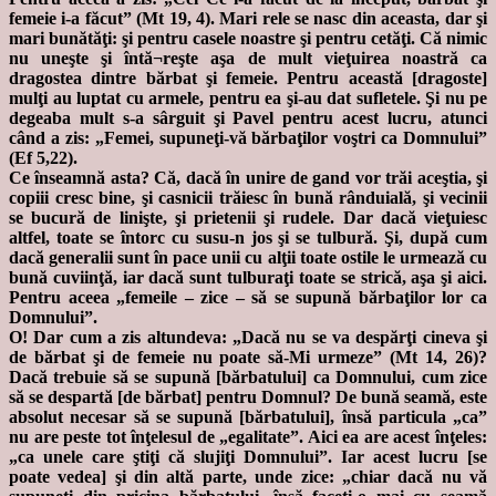
femeie i-a făcut” (Mt 19, 4). Mari rele se nasc din aceasta, dar şi
mari bunătăţi: şi pentru casele noastre şi pentru cetăţi. Că nimic
nu uneşte şi întă¬reşte aşa de mult vieţuirea noastră ca
dragostea dintre bărbat şi femeie. Pentru această [dragoste]
mulţi au luptat cu armele, pentru ea şi-au dat sufletele. Şi nu pe
degeaba mult s-a sârguit şi Pavel pentru acest lucru, atunci
când a zis: „Femei, supuneţi-vă bărbaţilor voştri ca Domnului”
(Ef 5,22).
Ce înseamnă asta? Că, dacă în unire de gand vor trăi aceştia, şi
copiii cresc bine, şi casnicii trăiesc în bună rânduială, şi vecinii
se bucură de linişte, şi prietenii şi rudele. Dar dacă vieţuiesc
altfel, toate se întorc cu susu-n jos şi se tulbură. Şi, după cum
dacă generalii sunt în pace unii cu alţii toate ostile le urmează cu
bună cuviinţă, iar dacă sunt tulburaţi toate se strică, aşa şi aici.
Pentru aceea „femeile – zice – să se supună bărbaţilor lor ca
Domnului”.
O! Dar cum a zis altundeva: „Dacă nu se va despărţi cineva şi
de bărbat şi de femeie nu poate să-Mi urmeze” (Mt 14, 26)?
Dacă trebuie să se supună [bărbatului] ca Domnului, cum zice
să se despartă [de bărbat] pentru Domnul? De bună seamă, este
absolut necesar să se supună [bărbatului], însă particula „ca”
nu are peste tot înţelesul de „egalitate”. Aici ea are acest înţeles:
„ca unele care ştiţi că slujiţi Domnului”. Iar acest lucru [se
poate vedea] şi din altă parte, unde zice: „chiar dacă nu vă