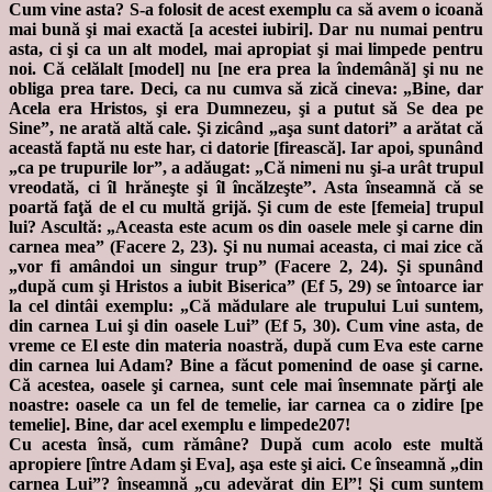
Cum vine asta? S-a folosit de acest exemplu ca să avem o icoană
mai bună şi mai exactă [a acestei iubiri]. Dar nu numai pentru
asta, ci şi ca un alt model, mai apropiat şi mai limpede pentru
noi. Că celălalt [model] nu [ne era prea la îndemână] şi nu ne
obliga prea tare. Deci, ca nu cumva să zică cineva: „Bine, dar
Acela era Hristos, şi era Dumnezeu, şi a putut să Se dea pe
Sine”, ne arată altă cale. Şi zicând „aşa sunt datori” a arătat că
această faptă nu este har, ci datorie [firească]. Iar apoi, spunând
„ca pe trupurile lor”, a adăugat: „Că nimeni nu şi-a urât trupul
vreodată, ci îl hrăneşte şi îl încălzeşte”. Asta înseamnă că se
poartă faţă de el cu multă grijă. Şi cum de este [femeia] trupul
lui? Ascultă: „Aceasta este acum os din oasele mele şi carne din
carnea mea” (Facere 2, 23). Şi nu numai aceasta, ci mai zice că
„vor fi amândoi un singur trup” (Facere 2, 24). Şi spunând
„după cum şi Hristos a iubit Biserica” (Ef 5, 29) se întoarce iar
la cel dintâi exemplu: „Că mădulare ale trupului Lui suntem,
din carnea Lui şi din oasele Lui” (Ef 5, 30). Cum vine asta, de
vreme ce El este din materia noastră, după cum Eva este carne
din carnea lui Adam? Bine a făcut pomenind de oase şi carne.
Că acestea, oasele şi carnea, sunt cele mai însemnate părţi ale
noastre: oasele ca un fel de temelie, iar carnea ca o zidire [pe
temelie]. Bine, dar acel exemplu e limpede207!
Cu acesta însă, cum rămâne? După cum acolo este multă
apropiere [între Adam şi Eva], aşa este şi aici. Ce înseamnă „din
carnea Lui”? înseamnă „cu adevărat din El”! Şi cum suntem