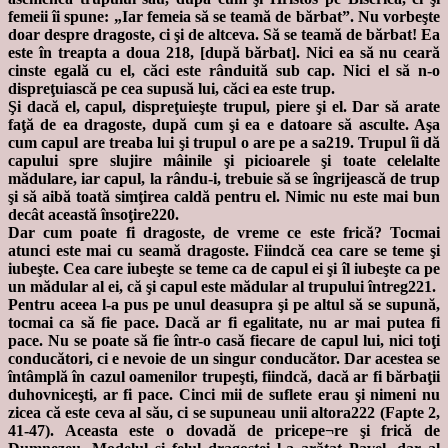
femeii îi spune: „Iar femeia să se teamă de bărbat”. Nu vorbeşte
doar despre dragoste, ci şi de altceva. Să se teamă de bărbat! Ea
este în treapta a doua 218, [după bărbat]. Nici ea să nu ceară
cinste egală cu el, căci este rânduită sub cap. Nici el să n-o
dispreţuiască pe cea supusă lui, căci ea este trup.
Şi dacă el, capul, dispreţuieşte trupul, piere şi el. Dar să arate
faţă de ea dragoste, după cum şi ea e datoare să asculte. Aşa
cum capul are treaba lui şi trupul o are pe a sa219. Trupul îi dă
capului spre slujire mâinile şi picioarele şi toate celelalte
mădulare, iar capul, la rându-i, trebuie să se îngrijească de trup
şi să aibă toată simţirea caldă pentru el. Nimic nu este mai bun
decât această însoţire220.
Dar cum poate fi dragoste, de vreme ce este frică? Tocmai
atunci este mai cu seamă dragoste. Fiindcă cea care se teme şi
iubeşte. Cea care iubeşte se teme ca de capul ei şi îl iubeşte ca pe
un mădular al ei, că şi capul este mădular al trupului întreg221.
Pentru aceea l-a pus pe unul deasupra şi pe altul să se supună,
tocmai ca să fie pace. Dacă ar fi egalitate, nu ar mai putea fi
pace. Nu se poate să fie într-o casă fiecare de capul lui, nici toţi
conducători, ci e nevoie de un singur conducător. Dar acestea se
întâmplă în cazul oamenilor trupeşti, fiindcă, dacă ar fi bărbaţii
duhovniceşti, ar fi pace. Cinci mii de suflete erau şi nimeni nu
zicea că este ceva al său, ci se supuneau unii altora222 (Fapte 2,
41-47). Aceasta este o dovadă de pricepe¬re şi frică de