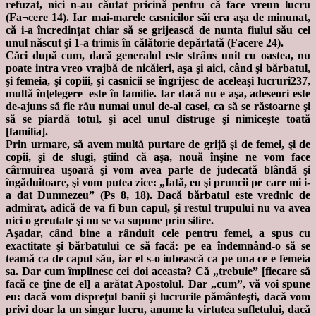
refuzat, nici n-au căutat pricină pentru că face vreun lucru
(Fa¬cere 14). Iar mai-marele casnicilor săi era aşa de minunat,
că i-a încredinţat chiar să se grijească de nunta fiului său cel
unul născut şi 1-a trimis în călătorie depărtată (Facere 24).
Căci după cum, dacă generalul este strâns unit cu oastea, nu
poate intra vreo vrajbă de nicăieri, aşa şi aici, când şi bărbatul,
şi femeia, şi copiii, şi casnicii se îngrijesc de aceleaşi lucruri237,
multă înţelegere este în familie. Iar dacă nu e aşa, adeseori este
de-ajuns să fie rău numai unul de-al casei, ca să se răstoarne şi
să se piardă totul, şi acel unul distruge şi nimiceşte toată
[familia].
Prin urmare, să avem multă purtare de grijă şi de femei, şi de
copii, şi de slugi, ştiind că aşa, nouă înşine ne vom face
cârmuirea uşoară şi vom avea parte de judecată blândă şi
îngăduitoare, şi vom putea zice: „Iată, eu şi pruncii pe care mi i-
a dat Dumnezeu” (Ps 8, 18). Dacă bărbatul este vrednic de
admirat, adică de va fi bun capul, şi restul trupului nu va avea
nici o greutate şi nu se va supune prin silire.
Aşadar, când bine a rânduit cele pentru femei, a spus cu
exactitate şi bărbatului ce să facă: pe ea îndemnând-o să se
teamă ca de capul său, iar el s-o iubească ca pe una ce e femeia
sa. Dar cum împlinesc cei doi aceasta? Că „trebuie” [fiecare să
facă ce ţine de el] a arătat Apostolul. Dar „cum”, vă voi spune
eu: dacă vom dispreţul banii şi lucrurile pământeşti, dacă vom
privi doar la un singur lucru, anume la virtutea sufletului, dacă