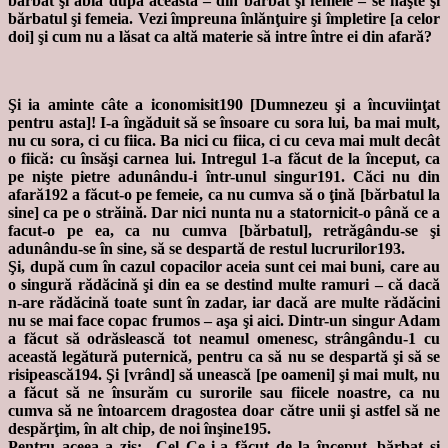
bărbat şi abia după aceasta – din bărbat şi femeie – se naşte şi
bărbatul şi femeia. Vezi împreuna înlănţuire şi împletire [a celor
doi] şi cum nu a lăsat ca altă materie să intre între ei din afară?
Şi ia aminte câte a iconomisit190 [Dumnezeu şi a încuviinţat
pentru asta]! I-a îngăduit să se însoare cu sora lui, ba mai mult,
nu cu sora, ci cu fiica. Ba nici cu fiica, ci cu ceva mai mult decât
o fiică: cu însăşi carnea lui. Intregul 1-a făcut de la început, ca
pe nişte pietre adunându-i într-unul singur191. Căci nu din
afară192 a făcut-o pe femeie, ca nu cumva să o ţină [bărbatul la
sine] ca pe o străină. Dar nici nunta nu a statornicit-o până ce a
facut-o pe ea, ca nu cumva [bărbatul], retrăgându-se şi
adunându-se în sine, să se despartă de restul lucrurilor193.
Şi, după cum în cazul copacilor aceia sunt cei mai buni, care au
o singură rădăcină şi din ea se destind multe ramuri – că dacă
n-are rădăcină toate sunt în zadar, iar dacă are multe rădăcini
nu se mai face copac frumos – aşa şi aici. Dintr-un singur Adam
a făcut să odrăslească tot neamul omenesc, strângându-1 cu
această legătură puternică, pentru ca să nu se despartă şi să se
risipească194. Şi [vrând] să unească [pe oameni] şi mai mult, nu
a făcut să ne însurăm cu surorile sau fiicele noastre, ca nu
cumva să ne întoarcem dragostea doar către unii şi astfel să ne
despărţim, în alt chip, de noi înşine195.
Pentru aceea a zis: „Cel Ce i-a făcut de la început, bărbat şi