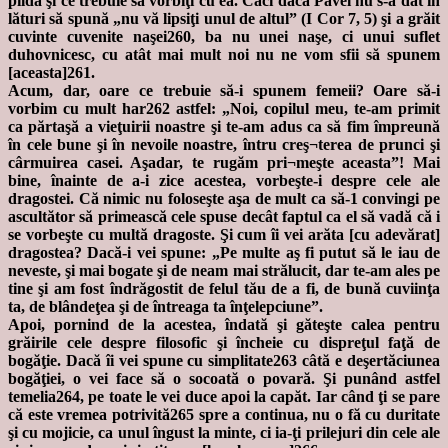
pildă şi ce trebuie să vorbiţi cu ea. Căci dacă Pavel nu s-a dat în
lături să spună „nu vă lipsiţi unul de altul” (I Cor 7, 5) şi a grăit
cuvinte cuvenite naşei260, ba nu unei naşe, ci unui suflet
duhovnicesc, cu atât mai mult noi nu ne vom sfii să spunem
[aceasta]261.
Acum, dar, oare ce trebuie să-i spunem femeii? Oare să-i
vorbim cu mult har262 astfel: „Noi, copilul meu, te-am primit
ca părtaşă a vieţuirii noastre şi te-am adus ca să fim împreună
în cele bune şi în nevoile noastre, întru creş¬terea de prunci şi
cârmuirea casei. Aşadar, te rugăm pri¬meşte aceasta”! Mai
bine, înainte de a-i zice acestea, vorbeşte-i despre cele ale
dragostei. Că nimic nu foloseşte aşa de mult ca să-1 convingi pe
ascultător să primească cele spuse decât faptul ca el să vadă că i
se vorbeşte cu multă dragoste. Şi cum îi vei arăta [cu adevărat]
dragostea? Dacă-i vei spune: „Pe multe aş fi putut să le iau de
neveste, şi mai bogate şi de neam mai strălucit, dar te-am ales pe
tine şi am fost îndrăgostit de felul tău de a fi, de bună cuviinţa
ta, de blândeţea şi de întreaga ta înţelepciune”.
Apoi, pornind de la acestea, îndată şi găteşte calea pentru
grăirile cele despre filosofic şi încheie cu dispreţul faţă de
bogăţie. Dacă îi vei spune cu simplitate263 câtă e deşertăciunea
bogăţiei, o vei face să o socoată o povară. Şi punând astfel
temelia264, pe toate le vei duce apoi la capăt. Iar când ţi se pare
că este vremea potrivită265 spre a continua, nu o fă cu duritate
şi cu mojicie, ca unul îngust la minte, ci ia-ţi prilejuri din cele ale