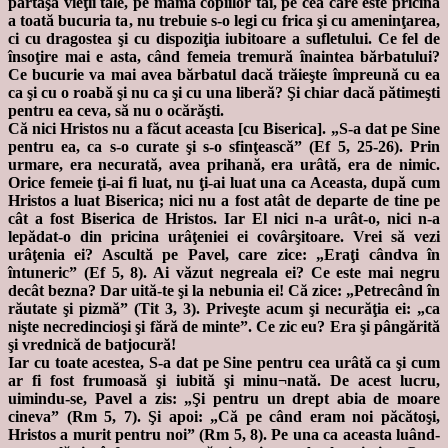
părtaşa vieţii tale, pe mama copiilor tăi, pe cea care este pricina
a toată bucuria ta, nu trebuie s-o legi cu frica şi cu ameninţarea,
ci cu dragostea şi cu dispoziţia iubitoare a sufletului. Ce fel de
însoţire mai e asta, când femeia tremură înaintea bărbatului?
Ce bucurie va mai avea bărbatul dacă trăieşte împreună cu ea
ca şi cu o roabă şi nu ca şi cu una liberă? Şi chiar dacă pătimeşti
pentru ea ceva, să nu o ocărăşti.
Că nici Hristos nu a făcut aceasta [cu Biserica]. „S-a dat pe Sine
pentru ea, ca s-o curate şi s-o sfinţească” (Ef 5, 25-26). Prin
urmare, era necurată, avea prihană, era urâtă, era de nimic.
Orice femeie ţi-ai fi luat, nu ţi-ai luat una ca Aceasta, după cum
Hristos a luat Biserica; nici nu a fost atât de departe de tine pe
cât a fost Biserica de Hristos. Iar El nici n-a urât-o, nici n-a
lepădat-o din pricina urâţeniei ei covârşitoare. Vrei să vezi
urâţenia ei? Ascultă pe Pavel, care zice: „Eraţi cândva în
întuneric” (Ef 5, 8). Ai văzut negreala ei? Ce este mai negru
decât bezna? Dar uită-te şi la nebunia ei! Că zice: „Petrecând în
răutate şi pizmă” (Tit 3, 3). Priveşte acum şi necurăţia ei: „ca
nişte necredincioşi şi fără de minte”. Ce zic eu? Era şi pângărită
şi vrednică de batjocură!
Iar cu toate acestea, S-a dat pe Sine pentru cea urâtă ca şi cum
ar fi fost frumoasă şi iubită şi minu¬nată. De acest lucru,
uimindu-se, Pavel a zis: „Şi pentru un drept abia de moare
cineva” (Rm 5, 7). Şi apoi: „Că pe când eram noi păcătoşi,
Hristos a murit pentru noi” (Rm 5, 8). Pe una ca aceasta luând-