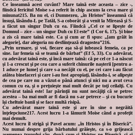
Ce înseamnă acest cuvânt? Mare taină este aceasta – zice -,
fiindcă fericitul Moise s-a referit în chip ascuns la ceva mare şi
minunat215. Ba nu el, ci Dumnezeu, „în Hristos” înseamnă că
însuşi, lăsându-L pe Tatăl, S-a coborât şi a venit la Mireasă şi S-
a făcut un singur Duh cu ea. Fiindcă „Cel ce se lipeşte de
Domnul – zice – un singur Duh cu El este” (I Cor 6, 17). Şi bine
a zis că mare taină este. Ca şi cum ar fi spus: „[am grăit în
alegorie], dar alegoria nu desfiinţează dragostea”216.
„Prin urmare, şi voi, fiecare aşa să-şi iubească femeia, ca pe
sine. Iar femeia să se teamă de bărbat” (Ef 5, 33). Cu adevărat,
cu adevărat taină este, şi încă mare taină: că pe cel ce 1-a născut
şi 1-a crescut şi pe cea care a suferit chinurile naşterii [pentru a-
1 aduce pe lume] şi care s-a necăjit cu el, pe cei care i-au făcut
atâtea binefaceri şi care i-au fost apropiaţi, lăsându-i, se alipeşte
de cea pe care nu a văzut-o până atunci şi nici nu a avut ceva
comun cu ea, şi o preţuieşte mai mult decât pe toţi ceilalţi. Cu
adevărat taină este! Iar părinţii nu sunt necăjiţi că se petrec
acestea – ba mai mult ar fi dacă nu s-ar petrece – şi cu bucurie
îşi cheltuie banii şi se face multă risipă.
Cu adevărat mare taină este şi are în sine o negrăită
înţelepciune217. Acest lucru 1-a lămurit Moise când a profeţit
mai demult.
Acest lucru îl strigă şi Pavel acum: „în Hristos şi în Biserică”.
Nu numai despre grija bărbatului grăieşte, ca s-o grijească
asemenea trupului său, după cum şi Hristos pe Biserică, ci şi