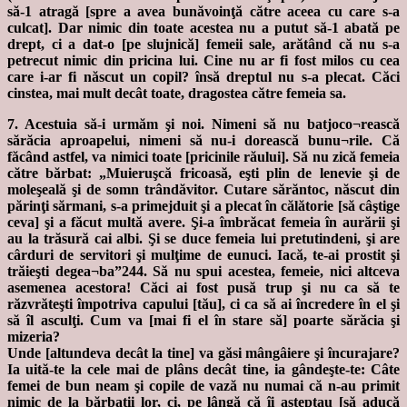
să-1 atragă [spre a avea bunăvoinţă către aceea cu care s-a
culcat]. Dar nimic din toate acestea nu a putut să-1 abată pe
drept, ci a dat-o [pe slujnică] femeii sale, arătând că nu s-a
petrecut nimic din pricina lui. Cine nu ar fi fost milos cu cea
care i-ar fi născut un copil? însă dreptul nu s-a plecat. Căci
cinstea, mai mult decât toate, dragostea către femeia sa.
7. Acestuia să-i urmăm şi noi. Nimeni să nu batjoco¬rească
sărăcia aproapelui, nimeni să nu-i dorească bunu¬rile. Că
făcând astfel, va nimici toate [pricinile răului]. Să nu zică femeia
către bărbat: „Muieruşcă fricoasă, eşti plin de lenevie şi de
moleşeală şi de somn trândăvitor. Cutare sărăntoc, născut din
părinţi sărmani, s-a primejduit şi a plecat în călătorie [să câştige
ceva] şi a făcut multă avere. Şi-a îmbrăcat femeia în aurării şi
au la trăsură cai albi. Şi se duce femeia lui pretutindeni, şi are
cârduri de servitori şi mulţime de eunuci. Iacă, te-ai prostit şi
trăieşti degea¬ba”244. Să nu spui acestea, femeie, nici altceva
asemenea acestora! Căci ai fost pusă trup şi nu ca să te
răzvrăteşti împotriva capului [tău], ci ca să ai încredere în el şi
să îl asculţi. Cum va [mai fi el în stare să] poarte sărăcia şi
mizeria?
Unde [altundeva decât la tine] va găsi mângâiere şi încurajare?
Ia uită-te la cele mai de plâns decât tine, ia gândeşte-te: Câte
femei de bun neam şi copile de vază nu numai că n-au primit
nimic de la bărbaţii lor, ci, pe lângă că îi aşteptau [să aducă