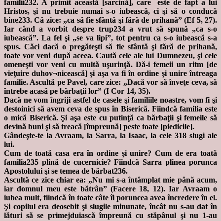
familii232. A primit această [sarcină], care este de fapt a lui
Hristos, şi nu trebuie numai s-o iubească, ci şi să o conducă
bine233. Că zice: „ca să fie sfântă şi fără de prihană” (Ef 5, 27).
Iar când a vorbit despre trup234 a vrut să spună „ca s-o
iubească”. La fel şi „se va lipi”, tot pentru ca s-o iubească s-a
spus. Căci dacă o pregăteşti să fie sfântă şi fără de prihană,
toate vor veni după aceea. Caută cele ale lui Dumnezeu, şi cele
omeneşti vor veni cu multă uşurinţă. Dă-i femeii un ritm [de
vieţuire duhov¬nicească] şi aşa va fi în ordine şi unire întreaga
familie. Ascultă pe Pavel, care zice: „Dacă vor să înveţe ceva, să
întrebe acasă pe bărbaţii lor” (I Cor 14, 35).
Dacă ne vom îngriji astfel de casele şi familiile noastre, vom fi şi
destoinici să avem ceva de spus în Biserică. Fiindcă familia este
o mică Biserică. Şi aşa este cu putinţă ca bărbaţii şi femeile să
devină buni şi să treacă [împreună] peste toate [piedicile].
Gândeşte-te la Avraam, la Sarra, la Isaac, la cele 318 slugi ale
lui.
Cum de toată casa era în ordine şi unire? Cum de era toată
familia235 plină de cucernicie? Fiindcă Sarra plinea porunca
Apostolului şi se temea de bărbat236.
Ascultă ce zice chiar ea: „Nu mi s-a întâmplat mie până acum,
iar domnul meu este bătrân” (Facere 18, 12). Iar Avraam o
iubea mult, fiindcă în toate câte îi poruncea avea încredere în el.
Şi copilul era deosebit şi slugile minunate, încât nu s-au dat în
lături să se primejduiască împreună cu stăpânul şi nu 1-au