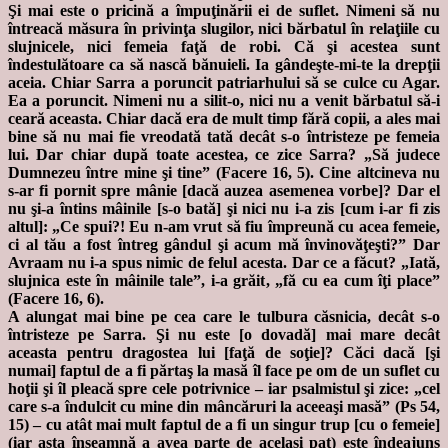
Şi mai este o pricină a împuţinării ei de suflet. Nimeni să nu
întreacă măsura în privinţa slugilor, nici bărbatul în relaţiile cu
slujnicele, nici femeia faţă de robi. Că şi acestea sunt
îndestulătoare ca să nască bănuieli. Ia gândeşte-mi-te la drepţii
aceia. Chiar Sarra a poruncit patriarhului să se culce cu Agar.
Ea a poruncit. Nimeni nu a silit-o, nici nu a venit bărbatul să-i
ceară aceasta. Chiar dacă era de mult timp fără copii, a ales mai
bine să nu mai fie vreodată tată decât s-o întristeze pe femeia
lui. Dar chiar după toate acestea, ce zice Sarra? „Să judece
Dumnezeu între mine şi tine” (Facere 16, 5). Cine altcineva nu
s-ar fi pornit spre mânie [dacă auzea asemenea vorbe]? Dar el
nu şi-a întins mâinile [s-o bată] şi nici nu i-a zis [cum i-ar fi zis
altul]: „Ce spui?! Eu n-am vrut să fiu împreună cu acea femeie,
ci al tău a fost întreg gândul şi acum mă învinovăţeşti?” Dar
Avraam nu i-a spus nimic de felul acesta. Dar ce a făcut? „Iată,
slujnica este în mâinile tale”, i-a grăit, „fă cu ea cum îţi place”
(Facere 16, 6).
A alungat mai bine pe cea care le tulbura căsnicia, decât s-o
întristeze pe Sarra. Şi nu este [o dovadă] mai mare decât
aceasta pentru dragostea lui [faţă de soţie]? Căci dacă [şi
numai] faptul de a fi părtaş la masă îl face pe om de un suflet cu
hoţii şi îl pleacă spre cele potrivnice – iar psalmistul şi zice: „cel
care s-a îndulcit cu mine din mâncăruri la aceeaşi masă” (Ps 54,
15) – cu atât mai mult faptul de a fi un singur trup [cu o femeie]
(iar asta înseamnă a avea parte de acelaşi pat) este îndeajuns