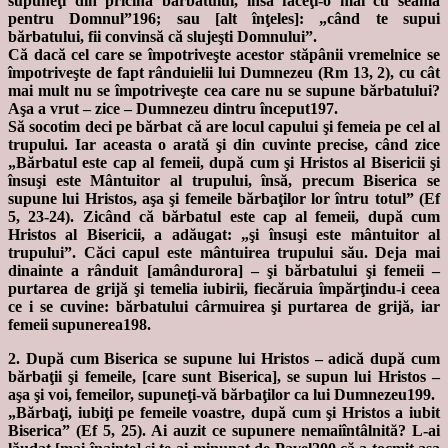
supuneţi din pricina bărbatului, însă faceţi-o mai cu seamă
pentru Domnul”196; sau [alt înţeles]: „când te supui
bărbatului, fii convinsă că slujeşti Domnului”.
Că dacă cel care se împotriveşte acestor stăpânii vremelnice se
împotriveşte de fapt rânduielii lui Dumnezeu (Rm 13, 2), cu cât
mai mult nu se împotriveşte cea care nu se supune bărbatului?
Aşa a vrut – zice – Dumnezeu dintru început197.
Să socotim deci pe bărbat că are locul capului şi femeia pe cel al
trupului. Iar aceasta o arată şi din cuvinte precise, când zice
„Bărbatul este cap al femeii, după cum şi Hristos al Bisericii şi
însuşi este Mântuitor al trupului, însă, precum Biserica se
supune lui Hristos, aşa şi femeile bărbaţilor lor întru totul” (Ef
5, 23-24). Zicând că bărbatul este cap al femeii, după cum
Hristos al Bisericii, a adăugat: „şi însuşi este mântuitor al
trupului”. Căci capul este mântuirea trupului său. Deja mai
dinainte a rânduit [amândurora] – şi bărbatului şi femeii –
purtarea de grijă şi temelia iubirii, fiecăruia împărţindu-i ceea
ce i se cuvine: bărbatului cârmuirea şi purtarea de grijă, iar
femeii supunerea198.
2. După cum Biserica se supune lui Hristos – adică după cum
bărbaţii şi femeile, [care sunt Biserica], se supun lui Hristos –
aşa şi voi, femeilor, supuneţi-vă bărbaţilor ca lui Dumnezeu199.
„Bărbaţi, iubiţi pe femeile voastre, după cum şi Hristos a iubit
Biserica” (Ef 5, 25). Ai auzit ce supunere nemaiîntâlnită? L-ai