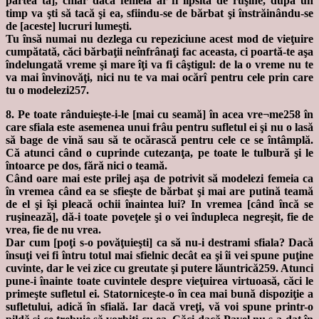
partea ta], chiar dacă femeia ar fi lipsită de ruşine, după un
timp va şti să tacă şi ea, sfiindu-se de bărbat şi înstrăinându-se
de [aceste] lucruri lumeşti.
Tu însă numai nu dezlega cu repeziciune acest mod de vieţuire
cumpătată, căci bărbaţii neînfrânaţi fac aceasta, ci poartă-te aşa
îndelungată vreme şi mare îţi va fi câştigul: de la o vreme nu te
va mai învinovăţi, nici nu te va mai ocărî pentru cele prin care
tu o modelezi257.
8. Pe toate rânduieşte-i-le [mai cu seamă] în acea vre¬me258 în
care sfiala este asemenea unui frâu pentru sufletul ei şi nu o lasă
să bage de vină sau să te ocărască pentru cele ce se întâmplă.
Că atunci când o cuprinde cutezanţa, pe toate le tulbură şi le
întoarce pe dos, fără nici o teamă.
Când oare mai este prilej aşa de potrivit să modelezi femeia ca
în vremea când ea se sfieşte de bărbat şi mai are putină teamă
de el şi îşi pleacă ochii înaintea lui? In vremea [când încă se
ruşinează], dă-i toate poveţele şi o vei îndupleca negreşit, fie de
vrea, fie de nu vrea.
Dar cum [poţi s-o povăţuieşti] ca să nu-i destrami sfiala? Dacă
însuţi vei fi întru totul mai sfielnic decât ea şi îi vei spune puţine
cuvinte, dar le vei zice cu greutate şi putere lăuntrică259. Atunci
pune-i înainte toate cuvintele despre vieţuirea virtuoasă, căci le
primeşte sufletul ei. Statorniceşte-o în cea mai bună dispoziţie a
sufletului, adică în sfială. Iar dacă vreţi, vă voi spune printr-o