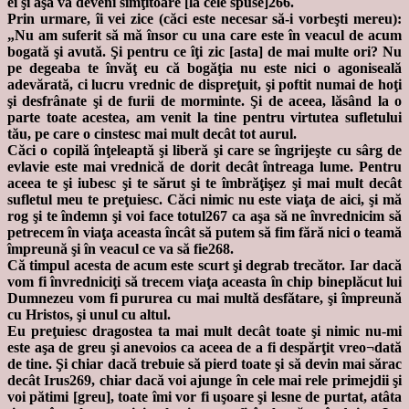
ei şi aşa va deveni simţitoare [la cele spuse]266.
Prin urmare, îi vei zice (căci este necesar să-i vorbeşti mereu):
„Nu am suferit să mă însor cu una care este în veacul de acum
bogată şi avută. Şi pentru ce îţi zic [asta] de mai multe ori? Nu
pe degeaba te învăţ eu că bogăţia nu este nici o agoniseală
adevărată, ci lucru vrednic de dispreţuit, şi poftit numai de hoţi
şi desfrânate şi de furii de morminte. Şi de aceea, lăsând la o
parte toate acestea, am venit la tine pentru virtutea sufletului
tău, pe care o cinstesc mai mult decât tot aurul.
Căci o copilă înţeleaptă şi liberă şi care se îngrijeşte cu sârg de
evlavie este mai vrednică de dorit decât întreaga lume. Pentru
aceea te şi iubesc şi te sărut şi te îmbrăţişez şi mai mult decât
sufletul meu te preţuiesc. Căci nimic nu este viaţa de aici, şi mă
rog şi te îndemn şi voi face totul267 ca aşa să ne învrednicim să
petrecem în viaţa aceasta încât să putem să fim fără nici o teamă
împreună şi în veacul ce va să fie268.
Că timpul acesta de acum este scurt şi degrab trecător. Iar dacă
vom fi învredniciţi să trecem viaţa aceasta în chip bineplăcut lui
Dumnezeu vom fi pururea cu mai multă desfătare, şi împreună
cu Hristos, şi unul cu altul.
Eu preţuiesc dragostea ta mai mult decât toate şi nimic nu-mi
este aşa de greu şi anevoios ca aceea de a fi despărţit vreo¬dată
de tine. Şi chiar dacă trebuie să pierd toate şi să devin mai sărac
decât Irus269, chiar dacă voi ajunge în cele mai rele primejdii şi
voi pătimi [greu], toate îmi vor fi uşoare şi lesne de purtat, atâta