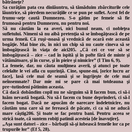
bătrâneţe?
Sa curăţăm pata cea dinlăuntru, să tămăduim zbârciturile cele
lăuntrice, să pierdem necurăţiile ce se pun pe suflet. Acest fel de
frumu¬seţe caută Dumnezeu. S-o gătim pe femeie să fie
frumoasă pentru Dumnezeu, nu pentru noi.
Să nu căutăm la ea averi, nici bunul neam, ci nobleţea
sufletului. Nimeni să nu aibă pretenţia să se îmbogăţească de pe
urma femeii. Că ruşi¬noasă şi vrednică de ocară este această
bogăţie. Mai bine zis, în nici un chip să nu caute cineva să se
îmbogăţească în viaţa de aici205. „Că cei ce vor să se
îmbogăţească – zice – cad în ispită şi în pofte fără de minte şi
vătămătoare, şi în curse, şi în pieire şi nimicire” (I Tim 6, 9).
La femeie, dar, nu căuta mulţimea averii, şi atunci pe toate
celelalte le vei afla cu uşurinţă. Cine, spune-mi, [orice lucru ar
face], lasă cele mai de seamă şi se îngrijeşte de cele mai
neînsemnate? Dar mie mi se pare că mai totdeauna şi
pre¬tutindeni pătimim aceasta.
Că dacă dobândim copil nu ne sărguim să îl facem bun, ci să-i
luăm nevastă bogată. Nu să-l facem cu bune deprinderi, ci să-l
facem bogat. Dacă ne apucăm de oarecare îndeletnicire, nu
căutăm una care să ne ferească de păcate, ci ca să ne aducă
mare câştig206. Şi toate se fac pentru bani. Pentru aceea se
strică toate, că suntem robiţi patimii acesteia [de înavuţire].
„Aşa sunt datori – zice – bărbaţii să-şi iubească femeile lor ca pe
trupurile lor” (Ef 5, 28).