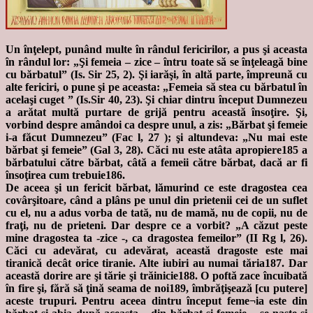
Un înţelept, punând multe în rândul fericirilor, a pus şi aceasta
în rândul lor: „Şi femeia – zice – întru toate să se înţeleagă bine
cu bărbatul” (Is. Sir 25, 2). Şi iarăşi, în altă parte, împreună cu
alte fericiri, o pune şi pe aceasta: „Femeia să stea cu bărbatul în
acelaşi cuget ” (Is.Sir 40, 23). Şi chiar dintru început Dumnezeu
a arătat multă purtare de grijă pentru această însoţire. Şi,
vorbind despre amândoi ca despre unul, a zis: „Bărbat şi femeie
i-a făcut Dumnezeu” (Fac l, 27 ); şi altundeva: „Nu mai este
bărbat şi femeie” (Gal 3, 28). Căci nu este atâta apropiere185 a
bărbatului către bărbat, câtă a femeii către bărbat, dacă ar fi
însoţirea cum trebuie186.
De aceea şi un fericit bărbat, lămurind ce este dragostea cea
covârşitoare, când a plâns pe unul din prietenii cei de un suflet
cu el, nu a adus vorba de tată, nu de mamă, nu de copii, nu de
fraţi, nu de prieteni. Dar despre ce a vorbit? „A căzut peste
mine dragostea ta -zice -, ca dragostea femeilor” (II Rg l, 26).
Căci cu adevărat, cu adevărat, această dragoste este mai
tiranică decât orice tiranie. Alte iubiri au numai tăria187. Dar
această dorire are şi tărie şi trăinicie188. O poftă zace încuibată
în fire şi, fără să ţină seama de noi189, îmbrăţişează [cu putere]
aceste trupuri. Pentru aceea dintru început feme¬ia este din