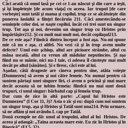
Căci arată că omul lasă pe cei ce 1-au născut şi din care a ieşit,
şi îşi împleteşte [de acum viaţa] cu aceea. Iar trupul [de care
vorbeşte] sunt tatăl şi mama şi copilul, trup ce se alcătuieşte din
punerea laolaltă a fiinţei fiecăruia 211. Căci amestecându-se
seminţele celor doi, se naşte copilul, încât cei trei sunt un singur
trup. Tot aşa şi noi, devenim un singur trup cu Hristos prin
împărtăşire212. Şi cu mult mai mult noi, decât copilaşul213.
De ce este aşa? Fiindcă dintru început a fost aşa. Nu-mi spune
mie că nu e aşa, ci altfel. Nu vezi că şi în trup avem multe
defecte? Unul este şchiop, altul are picioare strâmbe, altul cu
mâna uscată, altul cu vreun alt mădular neputincios. Şi aşa
fiind nu se mânie, nici nu-1 taie, ci adesea îl cinsteşte mai mult
decât pe altul [sănătos]. Şi e firesc, căci este al lui.
Aşadar, câtă dragoste are cineva pentru sine, atâta voieşte
[Dumnezeu] să avem şi noi către femeie. Nu numai pentru că
suntem părtaşi unei singure firi, ci avem o pricină şi mai mare
decât aceasta să ne iubim femeia: fiindcă nu mai sunt două
trupuri, ci unul singur: bărbatul cap şi femeia trup.
Dar cum de zice în altă parte: „Capul lui Hristos este
Dumnezeu” (I Cor 11, 3)? Asta o zic şi eu: după cum noi suntem
un singur trup, aşa şi Hristos şi Tatăl sunt una214. Prin urmare,
să ne aflăm şi noi avându-L cap pe Tatăl.
Două exemple ne dă: unul al trupului, altul al lui Hristos. De
aceea şi adaugă: „Taina aceasta mare este. Eu zic în Hristos şi în
Biserică” (Ef 5, 32).