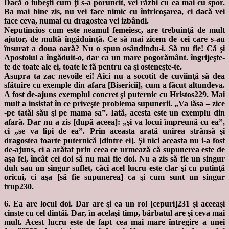
Dacă o iubeşti cum ţi s-a poruncit, vei răzbi cu ea mai cu spor.
Ba mai bine zis, nu vei face nimic cu înfricoşarea, ci dacă vei
face ceva, numai cu dragostea vei izbândi.
Neputincios cum este neamul femeiesc, are trebuinţă de mult
ajutor, de multă îngăduinţă. Ce să mai zicem de cei care s-au
însurat a doua oară? Nu o spun osândindu-i. Să nu fie! Că şi
Apostolul a îngăduit-o, dar ca un mare pogorământ. îngrijeşte-
te de toate ale ei, toate le fă pentru ea şi osteneşte-te.
Asupra ta zac nevoile ei! Aici nu a socotit de cuviinţă să dea
sfătuire cu exemple din afara [Bisericii], cum a făcut altundeva.
A fost de-ajuns exemplul concret şi puternic cu Hristos229. Mai
mult a insistat în ce priveşte problema supunerii. „Va lăsa – zice
-pe tatăl său şi pe mama sa”. Iată, acesta este un exemplu din
afară. Dar nu a zis [după aceea]: „şi va locui împreună cu ea”,
ci „se va lipi de ea”. Prin aceasta arată unirea strânsă şi
dragostea foarte puternică [dintre ei]. Şi nici aceasta nu i-a fost
de-ajuns, ci a arătat prin ceea ce urmează că supunerea este de
aşa fel, încât cei doi să nu mai fie doi. Nu a zis să fie un singur
duh sau un singur suflet, căci acel lucru este clar şi cu putinţă
oricui, ci aşa [să fie supunerea] ca şi cum sunt un singur
trup230.
6. Ea are locul doi. Dar are şi ea un rol [cepuri]231 şi aceeaşi
cinste cu cel dintâi. Dar, în acelaşi timp, bărbatul are şi ceva mai
mult. Acest lucru este de fapt cea mai mare întregire a unei