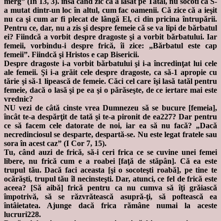
merg” (In 13, 3). însă când zic că a lăsat pe Tatăl, nu socoti că S-
a mutat dintr-un loc în altul, cum fac oamenii. Că zice că a ieşit
nu ca şi cum ar fi plecat de lângă El, ci din pricina întrupării.
Pentru ce, dar, nu a zis şi despre femeie că se va lipi de bărbatul
ei? Fiindcă a vorbit despre dragoste şi a vorbit bărbatului. Iar
femeii, vorbindu-i despre frică, îi zice: „Bărbatul este cap
femeii”. Fiindcă şi Hristos e cap Bisericii.
Despre dragoste i-a vorbit bărbatului şi i-a încredinţat lui cele
ale femeii. Şi i-a grăit cele despre dragoste, ca să-1 apropie cu
tărie şi să-1 lipească de femeie. Căci cel care îşi lasă tatăl pentru
femeie, dacă o lasă şi pe ea şi o părăseşte, de ce iertare mai este
vrednic?
NU vezi de câtă cinste vrea Dumnezeu să se bucure [femeia],
încât te-a despărţit de tată şi te-a pironit de ea227? Dar pentru
ce să facem cele datorate de noi, iar ea să nu facă? „Dacă
necredinciosul se desparte, despartă-se. Nu este legat fratele sau
sora în acest caz” (I Cor 7, 15).
Tu, când auzi de frică, să-i ceri frica ce se cuvine unei femei
libere, nu frică cum e a roabei [faţă de stăpân]. Că ea este
trupul tău. Dacă faci aceasta [şi o socoteşti roabă], pe tine te
ocărăşti, trupul tău îl necinsteşti. Dar, atunci, ce fel de frică este
aceea? [Să aibă] frică pentru ca nu cumva să îţi grăiască
împotrivă, să se răzvrătească asupră-ţi, să poftească ea
întâietatea. Ajunge dacă frica rămâne numai la aceste
lucruri228.