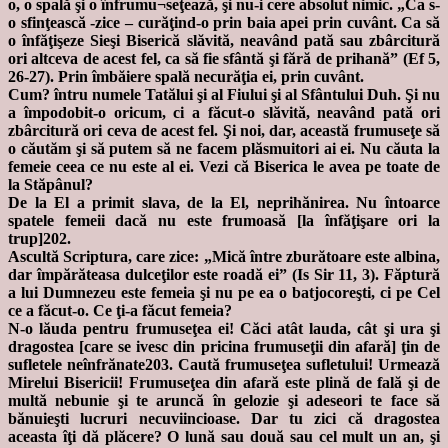
o, o spală şi o înfrumu¬seţează, şi nu-i cere absolut nimic. „Ca s-
o sfinţească -zice – curăţind-o prin baia apei prin cuvânt. Ca să
o înfăţişeze Sieşi Biserică slăvită, neavând pată sau zbârcitură
ori altceva de acest fel, ca să fie sfântă şi fără de prihană” (Ef 5,
26-27). Prin îmbăiere spală necurăţia ei, prin cuvânt.
Cum? întru numele Tatălui şi al Fiului şi al Sfântului Duh. Şi nu
a împodobit-o oricum, ci a făcut-o slăvită, neavând pată ori
zbârcitură ori ceva de acest fel. Şi noi, dar, această frumuseţe să
o căutăm şi să putem să ne facem plăsmuitori ai ei. Nu căuta la
femeie ceea ce nu este al ei. Vezi că Biserica le avea pe toate de
la Stăpânul?
De la El a primit slava, de la El, neprihănirea. Nu întoarce
spatele femeii dacă nu este frumoasă [la înfăţişare ori la
trup]202.
Ascultă Scriptura, care zice: „Mică între zburătoare este albina,
dar împărăteasa dulceţilor este roadă ei” (Is Sir 11, 3). Făptură
a lui Dumnezeu este femeia şi nu pe ea o batjocoreşti, ci pe Cel
ce a făcut-o. Ce ţi-a făcut femeia?
N-o lăuda pentru frumuseţea ei! Căci atât lauda, cât şi ura şi
dragostea [care se ivesc din pricina frumuseţii din afară] ţin de
sufletele neînfrănate203. Caută frumuseţea sufletului! Urmează
Mirelui Bisericii! Frumuseţea din afară este plină de fală şi de
multă nebunie şi te aruncă în gelozie şi adeseori te face să
bănuieşti lucruri necuviincioase. Dar tu zici că dragostea
aceasta îţi dă plăcere? O lună sau două sau cel mult un an, şi