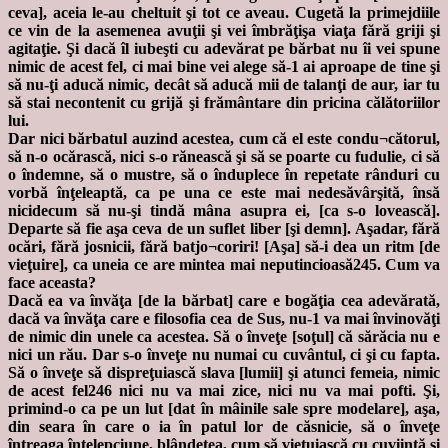
ceva], aceia le-au cheltuit şi tot ce aveau. Cugetă la primejdiile
ce vin de la asemenea avuţii şi vei îmbrăţişa viaţa fără griji şi
agitaţie. Şi dacă îl iubeşti cu adevărat pe bărbat nu îi vei spune
nimic de acest fel, ci mai bine vei alege să-1 ai aproape de tine şi
să nu-ţi aducă nimic, decât să aducă mii de talanţi de aur, iar tu
să stai necontenit cu grijă şi frământare din pricina călătoriilor
lui.
Dar nici bărbatul auzind acestea, cum că el este condu¬cătorul,
să n-o ocărască, nici s-o rănească şi să se poarte cu fudulie, ci să
o îndemne, să o mustre, să o înduplece în repetate rânduri cu
vorbă înţeleaptă, ca pe una ce este mai nedesăvârşită, însă
nicidecum să nu-şi tindă mâna asupra ei, [ca s-o lovească].
Departe să fie aşa ceva de un suflet liber [şi demn]. Aşadar, fără
ocări, fără josnicii, fără batjo¬coriri! [Aşa] să-i dea un ritm [de
vieţuire], ca uneia ce are mintea mai neputincioasă245. Cum va
face aceasta?
Dacă ea va învăţa [de la bărbat] care e bogăţia cea adevărată,
dacă va învăţa care e filosofia cea de Sus, nu-1 va mai învinovăţi
de nimic din unele ca acestea. Să o înveţe [soţul] că sărăcia nu e
nici un rău. Dar s-o înveţe nu numai cu cuvântul, ci şi cu fapta.
Să o înveţe să dispreţuiască slava [lumii] şi atunci femeia, nimic
de acest fel246 nici nu va mai zice, nici nu va mai pofti. Şi,
primind-o ca pe un lut [dat în mâinile sale spre modelare], aşa,
din seara în care o ia în patul lor de căsnicie, să o înveţe
întreaga înţelepciune, blândeţea, cum să vieţuiască cu cuviinţă şi