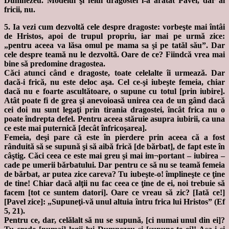
Dumnezeu. Modelul şi felul dragostei l-a arătat Pavel, dar al
fricii, nu.
5. Ia vezi cum dezvoltă cele despre dragoste: vorbeşte mai întâi
de Hristos, apoi de trupul propriu, iar mai pe urmă zice:
„pentru aceea va lăsa omul pe mama sa şi pe tatăl său”. Dar
cele despre teamă nu le dezvoltă. Oare de ce? Fiindcă vrea mai
bine să predomine dragostea.
Căci atunci când e dragoste, toate celelalte îi urmează. Dar
dacă-i frică, nu este deloc aşa. Cel ce-şi iubeşte femeia, chiar
dacă nu e foarte ascultătoare, o supune cu totul [prin iubire].
Atât poate fi de grea şi anevoioasă unirea cea de un gând dacă
cei doi nu sunt legaţi prin tirania dragostei, încât frica nu o
poate îndrepta defel. Pentru aceea stăruie asupra iubirii, ca una
ce este mai puternică [decât înfricoşarea].
Femeia, deşi pare că este în pierdere prin aceea că a fost
rânduită să se supună şi să aibă frică [de bărbat], de fapt este în
câştig. Căci ceea ce este mai greu şi mai im¬portant – iubirea –
cade pe umerii bărbatului. Dar pentru ce să nu se teamă femeia
de bărbat, ar putea zice careva? Tu iubeşte-o! împlineşte ce ţine
de tine! Chiar dacă alţii nu fac ceea ce ţine de ei, noi trebuie să
facem [tot ce suntem datori]. Oare ce vreau să zic? [Iată ce!]
[Pavel zice]: „Supuneţi-vă unul altuia întru frica lui Hristos” (Ef
5, 21).
Pentru ce, dar, celălalt să nu se supună, [ci numai unul din ei]?