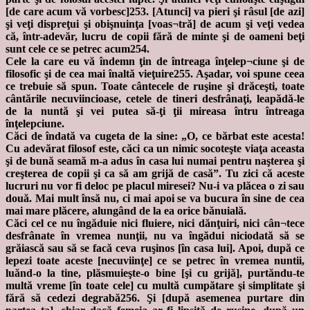
[de care acum vă vorbesc]253. [Atunci] va pieri şi râsul [de azi]
şi veţi dispreţui şi obişnuinţa [voas¬tră] de acum şi veţi vedea
că, într-adevăr, lucru de copii fără de minte şi de oameni beţi
sunt cele ce se petrec acum254.
Cele la care eu vă îndemn ţin de întreaga înţelep¬ciune şi de
filosofic şi de cea mai înaltă vieţuire255. Aşadar, voi spune ceea
ce trebuie să spun. Toate cântecele de ruşine şi drăceşti, toate
cântările necuviincioase, cetele de tineri desfrânaţi, leapădă-le
de la nuntă şi vei putea să-ţi ţii mireasa întru întreaga
înţelepciune.
Căci de îndată va cugeta de la sine: „O, ce bărbat este acesta!
Cu adevărat filosof este, căci ca un nimic socoteşte viaţa aceasta
şi de bună seamă m-a adus în casa lui numai pentru naşterea şi
creşterea de copii şi ca să am grijă de casă”. Tu zici că aceste
lucruri nu vor fi deloc pe placul miresei? Nu-i va plăcea o zi sau
două. Mai mult însă nu, ci mai apoi se va bucura în sine de cea
mai mare plăcere, alungând de la ea orice bănuială.
Căci cel ce nu îngăduie nici fluiere, nici dănţuiri, nici cân¬tece
desfrânate în vremea nunţii, nu va îngădui niciodată să se
grăiască sau să se facă ceva ruşinos [în casa lui]. Apoi, după ce
lepezi toate aceste [necuviinţe] ce se petrec în vremea nuntii,
luănd-o la tine, plăsmuieşte-o bine [şi cu grijă], purtăndu-te
multă vreme [în toate cele] cu multă cumpătare şi simplitate şi
fără să cedezi degrabă256. Şi [după asemenea purtare din