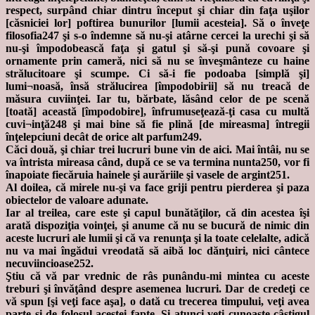
respect, surpând chiar dintru început şi chiar din faţa uşilor
[căsniciei lor] poftirea bunurilor [lumii acesteia]. Să o înveţe
filosofia247 şi s-o îndemne să nu-şi atârne cercei la urechi şi să
nu-şi împodobească faţa şi gatul şi să-şi pună covoare şi
ornamente prin cameră, nici să nu se înveşmânteze cu haine
strălucitoare şi scumpe. Ci să-i fie podoaba [simplă şi]
lumi¬noasă, însă strălucirea [împodobirii] să nu treacă de
măsura cuviinţei. Iar tu, bărbate, lăsând celor de pe scenă
[toată] această [împodobire], înfrumuseţează-ţi casa cu multă
cuvi¬inţă248 şi mai bine să fie plină [de mireasma] întregii
înţelepciuni decât de orice alt parfum249.
Căci două, şi chiar trei lucruri bune vin de aici. Mai întâi, nu se
va întrista mireasa când, după ce se va termina nunta250, vor fi
înapoiate fiecăruia hainele şi aurăriile şi vasele de argint251.
Al doilea, că mirele nu-şi va face griji pentru pierderea şi paza
obiectelor de valoare adunate.
Iar al treilea, care este şi capul bunătăţilor, că din acestea îşi
arată dispoziţia voinţei, şi anume că nu se bucură de nimic din
aceste lucruri ale lumii şi că va renunţa şi la toate celelalte, adică
nu va mai îngădui vreodată să aibă loc dănţuiri, nici cântece
necuviincioase252.
Ştiu că vă par vrednic de râs punându-mi mintea cu aceste
treburi şi învăţând despre asemenea lucruri. Dar de credeţi ce
vă spun [şi veţi face aşa], o dată cu trecerea timpului, veţi avea
parte şi de folosul acestei fapte. Şi atunci veţi cunoaşte câştigul