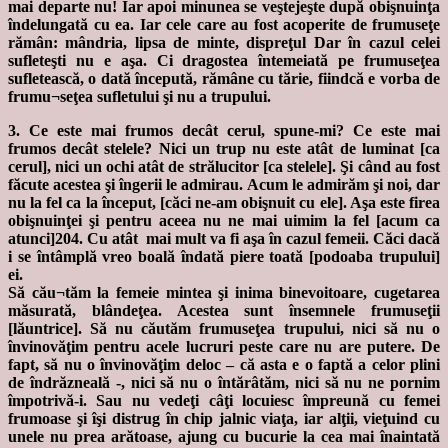
mai departe nu! Iar apoi minunea se veştejeşte după obişnuinţa
îndelungată cu ea. Iar cele care au fost acoperite de frumuseţe
rămân: mândria, lipsa de minte, dispreţul Dar în cazul celei
sufleteşti nu e aşa. Ci dragostea întemeiată pe frumuseţea
sufletească, o dată începută, rămâne cu tărie, fiindcă e vorba de
frumu¬seţea sufletului şi nu a trupului.
3. Ce este mai frumos decât cerul, spune-mi? Ce este mai
frumos decât stelele? Nici un trup nu este atât de luminat [ca
cerul], nici un ochi atât de strălucitor [ca stelele]. Şi când au fost
făcute acestea şi îngerii le admirau. Acum le admirăm şi noi, dar
nu la fel ca la început, [căci ne-am obişnuit cu ele]. Aşa este firea
obişnuinţei şi pentru aceea nu ne mai uimim la fel [acum ca
atunci]204. Cu atât mai mult va fi aşa în cazul femeii. Căci dacă
i se întâmplă vreo boală îndată piere toată [podoaba trupului]
ei.
Să cău¬tăm la femeie mintea şi inima binevoitoare, cugetarea
măsurată, blândeţea. Acestea sunt însemnele frumuseţii
[lăuntrice]. Să nu căutăm frumuseţea trupului, nici să nu o
învinovăţim pentru acele lucruri peste care nu are putere. De
fapt, să nu o învinovăţim deloc – că asta e o faptă a celor plini
de îndrăzneală -, nici să nu o întărâtăm, nici să nu ne pornim
împotrivă-i. Sau nu vedeţi câţi locuiesc împreună cu femei
frumoase şi îşi distrug în chip jalnic viaţa, iar alţii, vieţuind cu
unele nu prea arătoase, ajung cu bucurie la cea mai înaintată