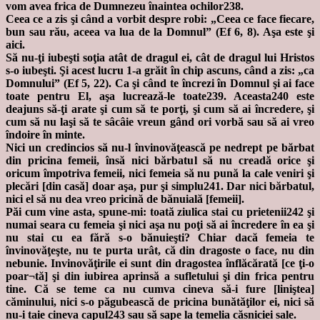
vom avea frica de Dumnezeu înaintea ochilor238.
Ceea ce a zis şi când a vorbit despre robi: „Ceea ce face fiecare,
bun sau rău, aceea va lua de la Domnul” (Ef 6, 8). Aşa este şi
aici.
Să nu-ţi iubeşti soţia atât de dragul ei, cât de dragul lui Hristos
s-o iubeşti. Şi acest lucru 1-a grăit în chip ascuns, când a zis: „ca
Domnului” (Ef 5, 22). Ca şi când te încrezi în Domnul şi ai face
toate pentru El, aşa lucrează-le toate239. Aceasta240 este
deajuns să-ţi arate şi cum să te porţi, şi cum să ai încredere, şi
cum să nu laşi să te sâcâie vreun gând ori vorbă sau să ai vreo
îndoire în minte.
Nici un credincios să nu-l învinovăţească pe nedrept pe bărbat
din pricina femeii, însă nici bărbatul să nu creadă orice şi
oricum împotriva femeii, nici femeia să nu pună la cale veniri şi
plecări [din casă] doar aşa, pur şi simplu241. Dar nici bărbatul,
nici el să nu dea vreo pricină de bănuială [femeii].
Păi cum vine asta, spune-mi: toată ziulica stai cu prietenii242 şi
numai seara cu femeia şi nici aşa nu poţi să ai încredere în ea şi
nu stai cu ea fără s-o bănuieşti? Chiar dacă femeia te
învinovăţeşte, nu te purta urât, că din dragoste o face, nu din
nebunie. Invinovăţirile ei sunt din dragostea înflăcărată [ce ţi-o
poar¬tă] şi din iubirea aprinsă a sufletului şi din frica pentru
tine. Că se teme ca nu cumva cineva să-i fure [liniştea]
căminului, nici s-o păgubească de pricina bunătăţilor ei, nici să
nu-i taie cineva capul243 sau să sape la temelia căsniciei sale.