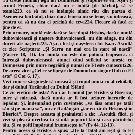
Tu crede [numai] legii lui Dumnezeu şi [supune-te ei]! Aşa-i şi
acum! Femeia, chiar dacă nu e iubită [de bărbat], să se
teamă223, ca să nu se întâmple nimic rău din partea ei.
Asemenea bărbatul, chiar dacă femeia nu se teme, s-o iubească,
pentru ca să nu dea el pricină de ceva224. Fiecare să facă ce
ţine de el.
Prin urmare, nuntă este dacă se face după Hristos, dacă e nuntă
duhovnicească şi naştere duhovnicească, nu din sânge, nu din
dureri ale naşterii225. Aşa a fost şi naş¬terea lui Isaac. Ascultă
ce zice Scriptura: „Şi Sarra nu mai era în stare să nască”
(Facere 18, 11). Iar nunta nu este din patimă trupească, ci
întreagă duhovnicească, atunci când sufletul se uneşte cu
Dumnezeu prin unire negrăită şi numai de El este cunoscut226.
De aceea zice: „Cel ce se lipeşte de Domnul un singur Duh cu El
este” (I Cor 6, 17).
Vezi cum se sârguieşte să unească şi trupul unuia cu al celuilalt,
dar şi duhul [fiecăruia] cu Duhul [Sfânt].
Ce zic ereticii de asta? Nu i-ar fi numit [pe Hristos şi Biserica]
mire şi mireasă, dacă nunta ar fi fost printre lucrurile de
lepădat. Şi, îndemnând prin cuvintele: „va lăsa omul pe tatăl
său şi pe mama sa”, nu ar fi adăugat: „iar eu zic în Hristos şi în
Biserică”. Despre aceasta şi psalmistul a zis: „Ascultă, fiică, şi
vezi şi pleacă urechea ta şi uită poporul tău şi casa părintelui
tău. Şi va pofti împăratul frumuseţea ta” (Ps 44, 12-13).
Pentru aceea şi Hristos a spus: „De la Tatăl am ieşit şi la El