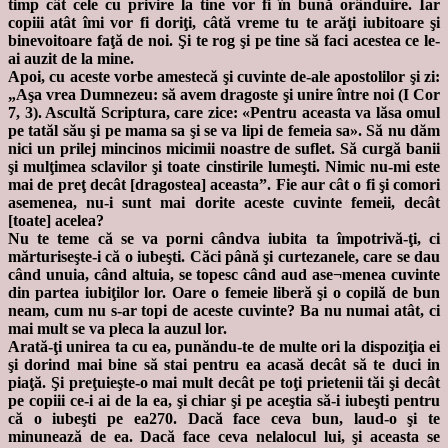
timp cât cele cu privire la tine vor fi în bună orânduire. Iar
copiii atât îmi vor fi doriţi, câtă vreme tu te arăţi iubitoare şi
binevoitoare faţă de noi. Şi te rog şi pe tine să faci acestea ce le-
ai auzit de la mine.
Apoi, cu aceste vorbe amestecă şi cuvinte de-ale apostolilor şi zi:
„Aşa vrea Dumnezeu: să avem dragoste şi unire între noi (I Cor
7, 3). Ascultă Scriptura, care zice: «Pentru aceasta va lăsa omul
pe tatăl său şi pe mama sa şi se va lipi de femeia sa». Să nu dăm
nici un prilej mincinos micimii noastre de suflet. Să curgă banii
şi mulţimea sclavilor şi toate cinstirile lumeşti. Nimic nu-mi este
mai de preţ decât [dragostea] aceasta”. Fie aur cât o fi şi comori
asemenea, nu-i sunt mai dorite aceste cuvinte femeii, decât
[toate] acelea?
Nu te teme că se va porni cândva iubita ta împotrivă-ţi, ci
mărturiseşte-i că o iubeşti. Căci până şi curtezanele, care se dau
când unuia, când altuia, se topesc când aud ase¬menea cuvinte
din partea iubiţilor lor. Oare o femeie liberă şi o copilă de bun
neam, cum nu s-ar topi de aceste cuvinte? Ba nu numai atât, ci
mai mult se va pleca la auzul lor.
Arată-ţi unirea ta cu ea, punăndu-te de multe ori la dispoziţia ei
şi dorind mai bine să stai pentru ea acasă decât să te duci in
piaţă. Şi preţuieşte-o mai mult decât pe toţi prietenii tăi şi decât
pe copiii ce-i ai de la ea, şi chiar şi pe aceştia să-i iubeşti pentru
că o iubeşti pe ea270. Dacă face ceva bun, laud-o şi te
minunează de ea. Dacă face ceva nelalocul lui, şi aceasta se