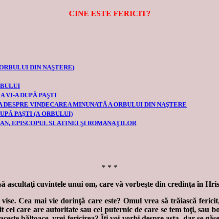
CINE ESTE FERICIT?
EA ORBULUI DIN NAŞTERE)
RBULUI
 VI-A DUPĂ PAŞTI
A DESPRE VINDECAREA MINUNATĂ A ORBULUI DIN NAŞTERE
UPĂ PAŞTI (A ORBULUI)
AN, EPISCOPUL SLATINEI ŞI ROMANAŢILOR
* * *
să ascultaţi cuvintele unui om, care vă vorbeşte din credinţa în Hrist
vise. Cea mai vie dorinţă care este? Omul vrea să trăiască fericit,
it cel care are autoritate sau cel puternic de care se tem toţi, sau b
 în aceste băltoace, vrei fericirea? Îţi voi vorbi despre asta, dar 