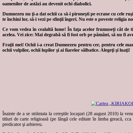
oamenilor de astăzi au devenit ochi diabolici.
Dumnezeu nu ţi-a dat ochii ca să-i pironeşti pe ecrane cu cele ruşino
te închini lor, să-i vezi pe sfinţii îngeri. Nu este o poveste relig
Ce vom vedea în cealaltă lume! În faţa acelor frumuseţi cât de tic
acelea. Vei zice: Mai degrabă să fi fost orb pe pământ, să nu fi a
Fraţii mei! Ochii i-a creat Dumnezeu pentru cer, pentru cele mari şi
ochii vulpilor, ochii lupilor şi ai fiarelor sălbatice. Alegeţi şi luaţi!
Înainte de a se strămuta la cereştile locaşuri (28 august 2010) la ven
titluri de carte religioasă (pe lângă cele editate în limba greacă, cca 
predicator şi arhiereu.