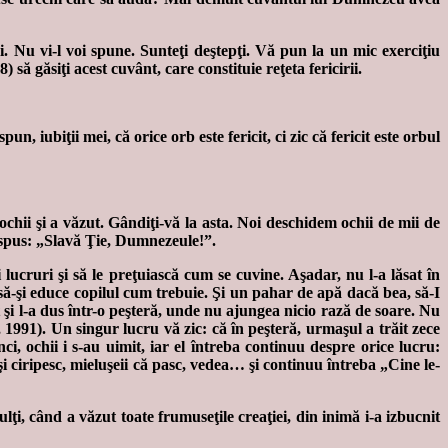
i. Nu vi-l voi spune. Sunteţi deştepţi. Vă pun la un mic exerciţiu
) să găsiţi acest cuvânt, care constituie reţeta fericirii.
 iubiţii mei, că orice orb este fericit, ci zic că fericit este orbul
 ochii şi a văzut. Gândiţi-vă la asta. Noi deschidem ochii de mii de
 a spus: „Slavă Ţie, Dumnezeule!”.
ucruri şi să le preţuiască cum se cuvine. Aşadar, nu l-a lăsat în
 să-şi educe copilul cum trebuie. Şi un pahar de apă dacă bea, să-I
şi l-a dus într-o peşteră, unde nu ajungea nicio rază de soare. Nu
, 1991). Un singur lucru vă zic: că în peşteră, urmaşul a trăit zece
i, ochii i s-au uimit, iar el întreba continuu despre orice lucru:
i ciripesc, mieluşeii că pasc, vedea… şi continuu întreba „Cine le-
ulţi, când a văzut toate frumuseţile creaţiei, din inimă i-a izbucnit