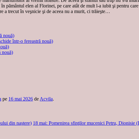
e mărturisitor al vremii noastre. De aceea şi sfântul său trup nu s-a întărit
în pământul elen al Florinei, pe care atât de mult l-a iubit şi pentru care 
re a trecut în veşnicie şi de aceea nu a murit, ci trăieşte…
ră nouă)
schide într-o fereastră nouă)
nouă)
ă nouă)
a
pe
16 mai 2026
de
Acvila
.
ului din naştere)
18 mai: Pomenirea sfinţilor mucenici Petru, Dionisie