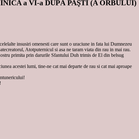
CA a VI-a DUPĂ PAŞTI (A ORBULUI)
e celelalte insusiri omenesti care sunt o uraciune in fata lui Dumnezeu
tecreatorul, Atotputernicul si asa ne taram viata din rau in mai rau.
stru primita prin darurile Sfantului Duh trimis de El din belsug
unea acestei lumi, tine-ne cat mai departe de rau si cat mai aproape
intunericului!
!