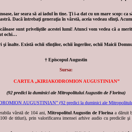
ase, iar seara să ai iadul în tine. Ţi i-a dat cu un mare scop: ca să v
ia noastră. Dacă întrebaţi generaţia în vârstă, aceia vedeau sfinţi. Ac
ăloase sunt priveliştile acestei lumi! Atunci vom vedea că a merita
vut ochi…
 înalte. Există ochii sfinţilor, ochii îngerilor, ochii Maicii Domnulu
† Episcopul Augustin
Sursa:
CARTEA „KIRIAKODROMION AUGUSTINIAN”
(92 predici la duminici ale Mitropolitului Augustin de Florina)
erabila vârstă de 104 ani,
Mitropolitul Augustin de Florina
a dăruit b
100 de titluri), prin valorificarea imensei arhive audio cu predicile şi 