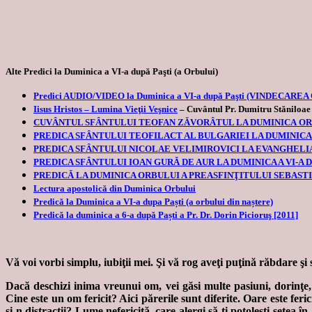
Alte Predici la Duminica a VI-a după Paşti (a Orbului)
Predici AUDIO/VIDEO la Duminica a VI-a după Paşti (VINDECAR
Iisus Hristos – Lumina Vieţii Veşnice
– Cuvântul Pr. Dumitru Stăniloae
CUVÂNTUL SFÂNTULUI TEOFAN ZĂVORÂTUL LA DUMINICA O
PREDICA SFÂNTULUI TEOFILACT AL BULGARIEI LA DUMINICA A
PREDICA SFÂNTULUI NICOLAE VELIMIROVICI LA EVANGHELI
PREDICA SFÂNTULUI IOAN GURĂ DE AUR LA DUMINICA A VI-A D
PREDICĂ LA DUMINICA ORBULUI A PREASFINŢITULUI SEBASTI
Lectura apostolică din Duminica Orbului
Predică la Duminica a VI-a dupa Paști (a orbului din naștere)
Predică la duminica a 6-a după Paști a Pr. Dr. Dorin Picioruş [2011]
Vă voi vorbi simplu, iubiţii mei. Şi vă rog aveţi puţină răbdare şi 
Dacă deschizi inima vreunui om, vei găsi multe pasiuni, dorinţe, 
Cine este un om fericit? Aici părerile sunt diferite. Oare este feric
şi-n distracţii? Lume nefericită, care alergi să-ţi potoleşti setea