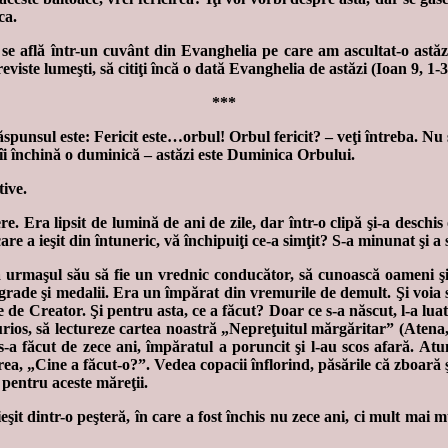
ca.
a se află într-un cuvânt din Evanghelia pe care am ascultat-o astăz
eviste lumeşti, să citiţi încă o dată Evanghelia de astăzi (Ioan 9, 1-38
***
unsul este: Fericit este…orbul! Orbul fericit? – veţi întreba. Nu spun,
i îi închină o duminică – astăzi este Duminica Orbului.
tive.
e. Era lipsit de lumină de ani de zile, dar într-o clipă şi-a deschis
care a ieşit din întuneric, vă închipuiţi ce-a simţit? S-a minunat şi
a urmaşul său să fie un vrednic conducător, să cunoască oameni şi l
de grade şi medalii. Era un împărat din vremurile de demult. Şi voia
e Creator. Şi pentru asta, ce a făcut? Doar ce s-a născut, l-a luat 
 curios, să lectureze cartea noastră „Nepreţuitul mărgăritar” (Atena
a făcut de zece ani, împăratul a poruncit şi l-au scos afară. Atunc
ea, „Cine a făcut-o?”. Vedea copacii înflorind, păsările că zboară ş
 pentru aceste măreţii.
eşit dintr-o peşteră, în care a fost închis nu zece ani, ci mult mai m