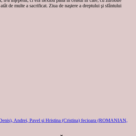
, n-a înţepenit, ci era flexibil până în ceasul în care, cu zdrobire
atât de multe a sacrificat. Ziua de naştere a dreptului şi sfântului
 (Denis), Andrei, Pavel şi Hristina (Cristina) fecioara (ROMANIAN,