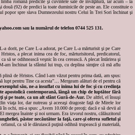
limba română predicile şi cuvintele sale de învăţătură, iar acum – la
i două (92) de predici la toate duminicile de peste an. Ele constituie o
rul popor spre slava Dumnezeului nostru Celui în Trei Sori închinat şi
os@yahoo.com sau la numărul de telefon 0744 525 131.
e L-a dorit, pe Care L-a adorat, pe Care L-a mărturisit şi pe Care
ui Hristos, a plecat inima cea de foc, mărturisitorul, predicatorul,
ca să se odihnească veşnic în cea cerească. A plecat întărirea şi
 M-am închinat la sfântul lui trup, cu deplina simţire că mă aflu
ată plină de Hristos. Când l-am văzut pentru prima dată, am spus:
 mă lupt pentru Tine ca acesta”… Mergeam alături de el pentru că
exemplul său, ne-a insuflat cu inima lui de foc şi cu credinţa
ate apostolică contemporană, lângă un chip de luptător fără
 şi pe toate, ca un alt sfânt Gură-de-Aur.
De altfel, el însuşi
n viaţa lor, dar nutreau şi aceeaşi dragoste faţă de Mirele lor
ă în ochi, mi-a spus: „Avem 10.000 de preoţi; dacă e să devii al
 El mergea înainte şi noi urmam. Era izvorul nostru, călăuzitorul
ngheliei, păstor necăutător la faţă, care-şi oferea sufletul şi
orfanul, ca să le dăruiască puţină odihnă trupească şi materială,