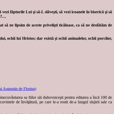
ezi făpturile Lui şi să-L slăveşti, să vezi icoanele în biserică şi să
um?…
t să ne lipsim de aceste privelişti ticăloase, ca să ne desfătăm de
i, ochii lui Hristos; dar există şi ochii animalelor, ochii porcilor,
inecuvântarea sa fiilor săi duhovniceşti pentru editarea a încă 100 de
cuvintele de învăţătură, pe care le-a rostit de-a lungul slujirii sale ca