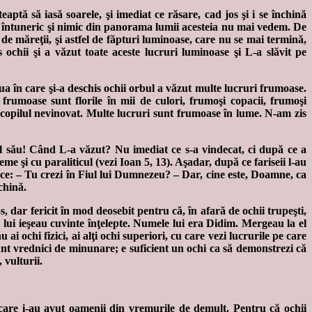
eaptă să iasă soarele, şi imediat ce răsare, cad jos şi i se închină
 întuneric şi nimic din panorama lumii acesteia nu mai vedem. De
l de măreţii, şi astfel de făpturi luminoase, care nu se mai termină,
 ochii şi a văzut toate aceste lucruri luminoase şi L-a slăvit pe
ua în care şi-a deschis ochii orbul a văzut multe lucruri frumoase.
rumoase sunt florile în mii de culori, frumoşi copacii, frumoşi
– copilul nevinovat. Multe lucruri sunt frumoase în lume. N-am zis
ul său! Când L-a văzut? Nu imediat ce s-a vindecat, ci după ce a
 şi cu paraliticul (vezi Ioan 5, 13). Aşadar, după ce fariseii l-au
i zice: – Tu crezi în Fiul lui Dumnezeu? – Dar, cine este, Doamne, ca
chină.
, dar fericit în mod deosebit pentru că, în afară de ochii trupeşti,
 lui ieşeau cuvinte înţelepte. Numele lui era Didim. Mergeau la el
nu ai ochi fizici, ai alţi ochi superiori, cu care vezi lucrurile pe care
r sunt vrednici de minunare; e suficient un ochi ca să demonstrezi că
 vulturii.
e care i-au avut oamenii din vremurile de demult. Pentru că ochii