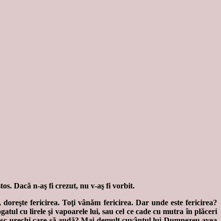
os. Dacă n-aş fi crezut, nu v-aş fi vorbit.
 doreşte fericirea. Toţi vânăm fericirea. Dar unde este fericirea?
ogatul cu lirele şi vapoarele lui, sau cel ce cade cu mutra în plăceri
se găsesc urechi care să audă? Mai demult cuvântul lui Dumnezeu avea