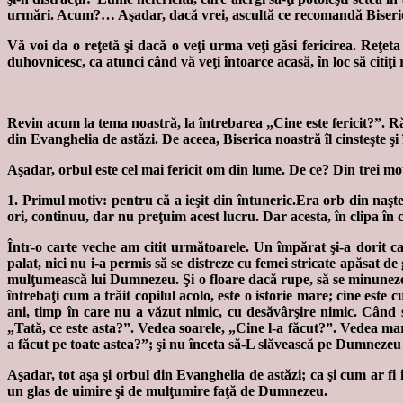
urmări. Acum?… Aşadar, dacă vrei, ascultă ce recomandă Biseri
Vă voi da o reţetă şi dacă o veţi urma veţi găsi fericirea. Reţet
duhovnicesc, ca atunci când vă veţi întoarce acasă, în loc să citiţi r
Revin acum la tema noastră, la întrebarea „Cine este fericit?”. Răsp
din Evanghelia de astăzi. De aceea, Biserica noastră îl cinsteşte ş
Aşadar, orbul este cel mai fericit om din lume. De ce? Din trei mo
1. Primul motiv: pentru că a ieşit din întuneric.Era orb din naşter
ori, continuu, dar nu preţuim acest lucru. Dar acesta, în clipa în 
Într-o carte veche am citit următoarele. Un împărat şi-a dorit c
palat, nici nu i-a permis să se distreze cu femei stricate apăsat 
mulţumească lui Dumnezeu. Şi o floare dacă rupe, să se minuneze d
întrebaţi cum a trăit copilul acolo, este o istorie mare; cine este
ani, timp în care nu a văzut nimic, cu desăvârşire nimic. Când s-
„Tată, ce este asta?”. Vedea soarele, „Cine l-a făcut?”. Vedea mar
a făcut pe toate astea?”; şi nu înceta să-L slăvească pe Dumnezeu
Aşadar, tot aşa şi orbul din Evanghelia de astăzi; ca şi cum ar fi i
un glas de uimire şi de mulţumire faţă de Dumnezeu.