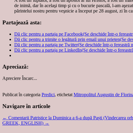
A fost un luptător, a fost un apostol al lui Hristos, a fost un mar
de inimă, dar în acelaşi timp şi cu o bucurie pascală, l-am aşezat 
părintelui nostru pentru veşnicie a început pe 28 august, zi în ca
Partajează asta:
Dă clic pentru a partaja pe Facebook(Se deschide într-o fereast
Dă clic pentru a trimite o legătură prin email unui prieten(Se de
Dă clic pentru a partaja pe Twitter(Se deschide într-o fereastră 
Dă clic pentru a partaja pe LinkedIn(Se deschide într-o fereastr
Apreciază:
Apreciere
Încarc...
Publicat în categoria
Predici
, etichetat
Mitropolitul Augustin de Florin
Navigare în articole
←
Comentarii Patristice la Duminica a 6-a după Paști (Vindecarea orb
GREEK, ENGLISH)
→