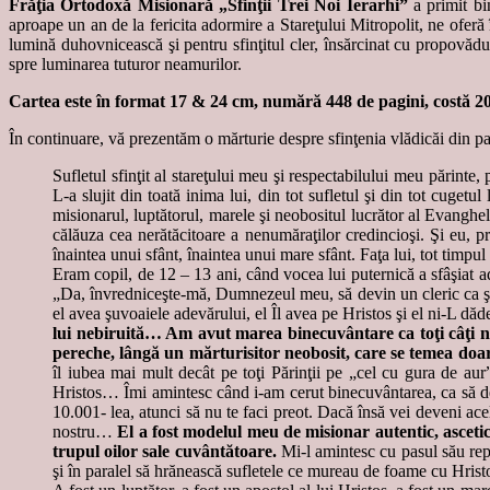
Frăţia Ortodoxă Misionară „Sfinţii Trei Noi Ierarhi”
a primit bi
aproape un an de la fericita adormire a Stareţului Mitropolit, ne oferă
lumină duhovnicească şi pentru sfinţitul cler, însărcinat cu propovăd
spre luminarea tuturor neamurilor.
Cartea este în format 17 & 24 cm, numără 448 de pagini, costă 20
În continuare, vă prezentăm o mărturie despre sfinţenia vlădicăi din p
Sufletul sfinţit al stareţului meu şi respectabilului meu părinte
L-a slujit din toată inima lui, din tot sufletul şi din tot cugetul
misionarul, luptătorul, marele şi neobositul lucrător al Evanghe
călăuza cea nerătăcitoare a nenumăraţilor credincioşi. Şi eu, pr
înaintea unui sfânt, înaintea unui mare sfânt. Faţa lui, tot timpu
Eram copil, de 12 – 13 ani, când vocea lui puternică a sfâşiat a
„Da, învredniceşte-mă, Dumnezeul meu, să devin un cleric ca şi 
el avea şuvoaiele adevărului, el Îl avea pe Hristos şi el ni-L dăd
lui nebiruită… Am avut marea binecuvântare ca toţi câţi ne
pereche, lângă un mărturisitor neobosit, care se temea doar
îl iubea mai mult decât pe toţi Părinţii pe „cel cu gura de au
Hristos… Îmi amintesc când i-am cerut binecuvântarea, ca să dev
10.001- lea, atunci să nu te faci preot. Dacă însă vei deveni ac
nostru…
El a fost modelul meu de misionar autentic, ascetic, 
trupul oilor sale cuvântătoare.
Mi-l amintesc cu pasul său repe
şi în paralel să hrănească sufletele ce mureau de foame cu Hristo