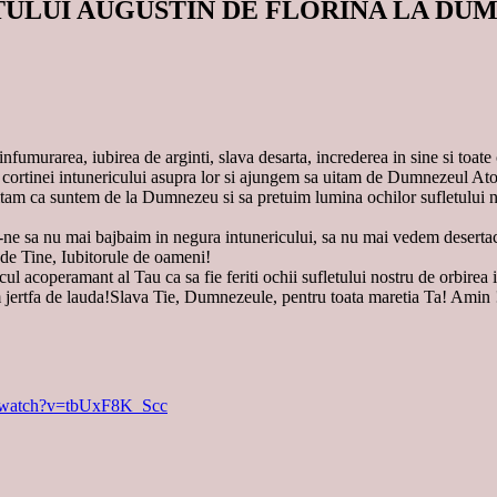
LUI AUGUSTIN DE FLORINA LA DUMINI
 infumurarea, iubirea de arginti, slava desarta, increderea in sine si toat
a cortinei intunericului asupra lor si ajungem sa uitam de Dumnezeul Atoa
itam ca suntem de la Dumnezeu si sa pretuim lumina ochilor sufletului no
ne sa nu mai bajbaim in negura intunericului, sa nu mai vedem desertaci
de Tine, Iubitorule de oameni!
 acoperamant al Tau ca sa fie feriti ochii sufletului nostru de orbirea 
m jertfa de lauda!Slava Tie, Dumnezeule, pentru toata maretia Ta! Amin 
m/watch?v=tbUxF8K_Scc