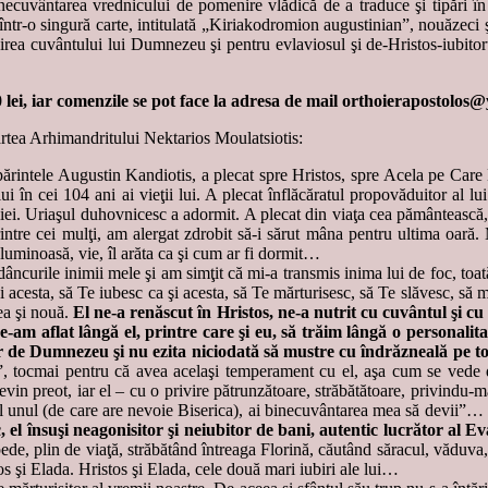
necuvântarea vrednicului de pomenire vlădică de a traduce şi tipări în 
 într-o singură carte, intitulată „Kiriakodromion augustinian”, nouăzeci ş
uirea cuvântului lui Dumnezeu şi pentru evlaviosul şi de-Hristos-iubito
 lei, iar comenzile se pot face la adresa de mail orthoierapostol
artea Arhimandritului Nektarios Moulatsiotis:
, părintele Augustin Kandiotis, a plecat spre Hristos, spre Acela pe Car
 lui în cei 104 ani ai vieţii lui. A plecat înflăcăratul propovăduitor al l
liei. Uriaşul duhovnicesc a adormit. A plecat din viaţa cea pământească, 
intre cei mulţi, am alergat zdrobit să-i sărut mâna pentru ultima oară.
l luminoasă, vie, îl arăta ca şi cum ar fi dormit…
dâncurile inimii mele şi am simţit că mi-a transmis inima lui de foc, to
acesta, să Te iubesc ca şi acesta, să Te mărturisesc, să Te slăvesc, să
ea şi nouă.
El ne-a renăscut în Hristos, ne-a nutrit cu cuvântul şi cu 
-am aflat lângă el, printre care şi eu, să trăim lângă o personalit
 de Dumnezeu şi nu ezita niciodată să mustre cu îndrăzneală pe toţi
r”, tocmai pentru că avea acelaşi temperament cu el, aşa cum se vede di
in preot, iar el – cu ο privire pătrunzătoare, străbătătoare, privindu-m
el unul (de care are nevoie Biserica), ai binecuvântarea mea să devii”…
el însuşi neagonisitor şi neiubitor de bani, autentic lucrător al Eva
de, plin de viaţă, străbătând întreaga Florină, căutând săracul, văduva, 
s şi Elada. Hristos şi Elada, cele două mari iubiri ale lui…