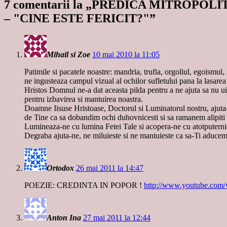
7 comentarii la „
PREDICA MITROPOLITU
– "CINE ESTE FERICIT?"
”
Mihail si Zoe
10 mai 2010 la 11:05
Patimile si pacatele noastre: mandria, trufia, orgoliul, egoismul,
ne ingusteaza campul vizual al ochilor sufletului pana la lasare
Hristos Domnul ne-a dat aceasta pilda pentru a ne ajuta sa nu u
pentru izbavirea si mantuirea noastra.
Doamne Iisuse Hristoase, Doctorul si Luminatorul nostru, ajuta-
de Tine ca sa dobandim ochi duhovnicesti si sa ramanem alipiti 
Lumineaza-ne cu lumina Fetei Tale si acopera-ne cu atotputernicul
Degraba ajuta-ne, ne miluieste si ne mantuieste ca sa-Ti aduce
Ortodox
26 mai 2011 la 14:47
POEZIE: CREDINTA IN POPOR !
http://www.youtube.co
Anton Ina
27 mai 2011 la 12:44