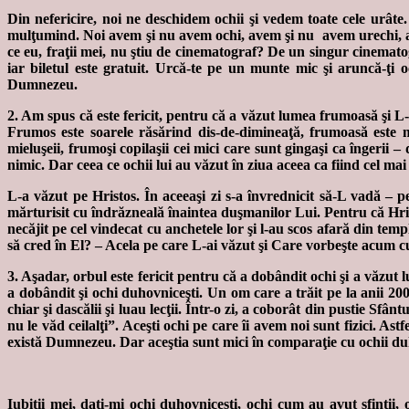
Din nefericire, noi ne deschidem ochii şi vedem toate cele urâte. N
mulţumind. Noi avem şi nu avem ochi, avem şi nu avem urechi, av
ce eu, fraţii mei, nu ştiu de cinematograf? De un singur cinematogra
iar biletul este gratuit. Urcă-te pe un munte mic şi aruncă-ţi o
Dumnezeu.
2. Am spus că este fericit, pentru că a văzut lumea frumoasă şi L-
Frumos este soarele răsărind dis-de-dimineaţă, frumoasă este m
mieluşeii, frumoşi copilaşii cei mici care sunt gingaşi ca îngeri
nimic. Dar ceea ce ochii lui au văzut în ziua aceea ca fiind cel mai 
L-a văzut pe Hristos. În aceeaşi zi s-a învrednicit să-L vadă –
mărturisit cu îndrăzneală înaintea duşmanilor Lui. Pentru că Hrist
necăjit pe cel vindecat cu anchetele lor şi l-au scos afară din temp
să cred în El? – Acela pe care L-ai văzut şi Care vorbeşte acum cu 
3. Aşadar, orbul este fericit pentru că a dobândit ochi şi a văzut 
a dobândit şi ochi duhovniceşti. Un om care a trăit pe la anii 20
chiar şi dascălii şi luau lecţii. Într-o zi, a coborât din pustie Sfântu
nu le văd ceilalţi”. Aceşti ochi pe care îi avem noi sunt fizici. As
există Dumnezeu. Dar aceştia sunt mici în comparaţie cu ochii duhovni
Iubiţii mei, daţi-mi ochi duhovniceşti, ochi cum au avut sfinţii