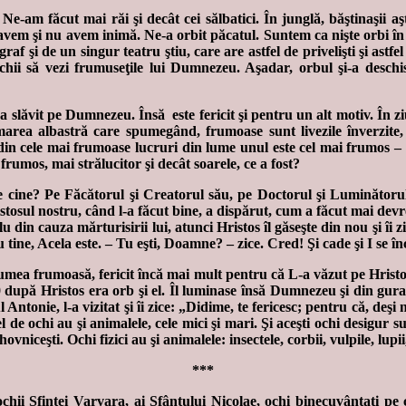
e-am făcut mai răi şi decât cei sălbatici. În junglă, băştinaşii aşt
em şi nu avem inimă. Ne-a orbit păcatul. Suntem ca nişte orbi în
f şi de un singur teatru ştiu, care are astfel de privelişti şi astfe
chii să vezi frumuseţile lui Dumnezeu. Aşadar, orbul şi-a deschis
a slăvit pe Dumnezeu. Însă este fericit şi pentru un alt motiv. În zi
area albastră care spumegând, frumoase sunt livezile înverzite, f
i – din cele mai frumoase lucruri din lume unul este cel mai frumos 
frumos, mai strălucitor şi decât soarele, ce a fost?
 pe cine? Pe Făcătorul şi Creatorul său, pe Doctorul şi Luminător
osul nostru, când l-a făcut bine, a dispărut, cum a făcut mai devreme
lu din cauza mărturisirii lui, atunci Hristos îl găseşte din nou şi î
tine, Acela este. – Tu eşti, Doamne? – zice. Cred! Şi cade şi I se în
lumea frumoasă, fericit încă mai mult pentru că L-a văzut pe Hristos
0 după Hristos era orb şi el. Îl luminase însă Dumnezeu şi din gura
l Antonie, l-a vizitat şi îi zice: „Didime, te fericesc; pentru că, deşi 
tfel de ochi au şi animalele, cele mici şi mari. Şi aceşti ochi desigu
ceşti. Ochi fizici au şi animalele: insectele, corbii, vulpile, lupii,
***
, ochii Sfintei Varvara, ai Sfântului Nicolae, ochi binecuvântaţi p