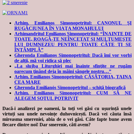
Arhim. Emilianos Simonopetritul: CANONUL ŞI
RUGĂCIUNEA ÎN VIAŢA MONAHULUI
Arhimandritul Emilianos Simonopetritul: “ÎNAINTE DE
TOATE, ROAGĂ-TE NEÎNCETAT ŞI MULŢUMEŞTE
LUI DUMNEZEU PENTRU TOATE CÂTE ŢI SE
ÎNTÂMPLĂ”
Gheronda Emilianos Simonopetritul: Dacă îmi vor vorbi
de alţii, mă voi ridica să plec
„La slujba Liturghiei mai înainte sfinţite ne rugăm
oarecum ţinând deja în mâini sângele nostru…”
Arhim. Emilianos Simonopetritul: CĂSĂTORIA, TAINA
CEA MARE
Gheronda Emilianós Simonopetritul – schiţă biografică
Arhim. Emilianos Simonopetritul: CUM SĂ NE
ALEGEM SOŢUL POTRIVIT
Dacă-i analizezi pe oameni, la toți vei găsi cu ușurință unele
virtuți sau unele nevoințe duhovnicești. Dacă vei căuta însă
mireasma smereniei, abia de o vei găsi. Câte fapte bune avem
fiecare dintre noi! Dar smerenie, câti avem?