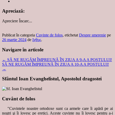
Apreciază:
Apreciere
Încarc...
Publicat în categoria
Cuvinte de folos
, etichetat
Despre smerenie
pe
26 martie 2024
de
Ιχθυς
.
Navigare în articole
←
SĂ NE RUGĂM ÎMPREUNĂ ÎN ZIUA A 9-A A POSTULUI!
SĂ NE RUGĂM ÎMPREUNĂ ÎN ZIUA A 10-A A POSTULUI!
→
Sfântul Ioan Evanghelistul, Apostolul dragostei
Cuvânt de folos
"Cuvintele noastre ortodoxe sunt ca armele care îi apără pe ai
noştri şi îi lovesc pe eretici. Aceste cuvinte nu îi lovesc pentru a-i