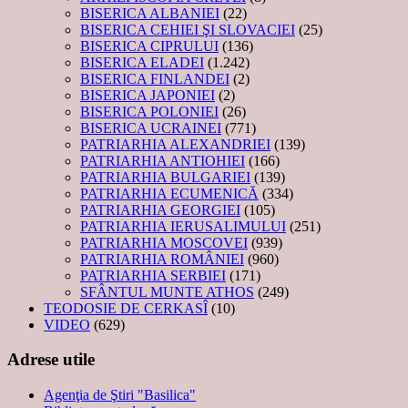
BISERICA ALBANIEI
(22)
BISERICA CEHIEI ŞI SLOVACIEI
(25)
BISERICA CIPRULUI
(136)
BISERICA ELADEI
(1.242)
BISERICA FINLANDEI
(2)
BISERICA JAPONIEI
(2)
BISERICA POLONIEI
(26)
BISERICA UCRAINEI
(771)
PATRIARHIA ALEXANDRIEI
(139)
PATRIARHIA ANTIOHIEI
(166)
PATRIARHIA BULGARIEI
(139)
PATRIARHIA ECUMENICĂ
(334)
PATRIARHIA GEORGIEI
(105)
PATRIARHIA IERUSALIMULUI
(251)
PATRIARHIA MOSCOVEI
(939)
PATRIARHIA ROMÂNIEI
(960)
PATRIARHIA SERBIEI
(171)
SFÂNTUL MUNTE ATHOS
(249)
TEODOSIE DE CERKASÎ
(10)
VIDEO
(629)
Adrese utile
Agenţia de Ştiri "Basilica"