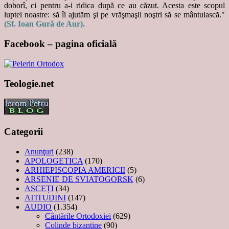
doborî, ci pentru a-i ridica după ce au căzut. Acesta este scopul
luptei noastre: să îi ajutăm şi pe vrăşmaşii noştri să se mântuiască."
(Sf. Ioan Gură de Aur).
Facebook – pagina oficială
Teologie.net
Categorii
Anunţuri
(238)
APOLOGETICA
(170)
ARHIEPISCOPIA AMERICII
(5)
ARSENIE DE SVIATOGORSK
(6)
ASCEȚI
(34)
ATITUDINI
(147)
AUDIO
(1.354)
Cântările Ortodoxiei
(629)
Colinde bizantine
(90)