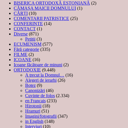
BISERICA ORTODOXĂ ESTONIANĂ
(2)
CĂMAȘA MAICII DOMNULUI
(1)
CĂRȚI
(10)
COMENTARII PATRISTICE
(25)
CONFERINTE
(14)
CONTACT
(1)
Diverse
(871)
Petiţii
(3)
ECUMENISM
(577)
Fără categorie
(335)
FILME
(2)
ICOANE
(16)
Icoane făcătoare de minuni
(2)
ORTODOXIE
(9.448)
A trecut la Domnul…
(16)
Alegeri de ierarhi
(26)
Botez
(9)
Canonizări
(46)
Cuvinte de folos
(2.334)
en Français
(233)
Hirotonii
(18)
Hramuri
(51)
Imagini/fotografii
(347)
in English
(148)
Interviuri
(10)