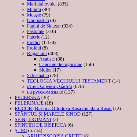
Mari duhovnici
(835)
Minuni
(90)
Moaşte
(79)
Onomastici
(4)
Pagini de Sinaxar
(934)
Pastorale
(310)
Pateric
(12)
Predici
(1.324)
Profetii
(8)
Rugăciuni
(408)
Acatiste
(88)
Canoane de rugăciune
(156)
Slujbe
(17)
Schismatici
(78)
TEOLOGIA VECHIULUI TESTAMENT
(14)
στην ελληνική γλώσσα
(676)
на русском языке
(137)
PECERSKA
(36)
PELERINAJE
(18)
ROCOR (Biserica Ortodoxă Rusă din afara Rusiei)
(2)
SFÂNTUL ȘI MARELE SINOD
(127)
SFINȚI ROMÂNI
(2)
SFINTIRI DE BISERICA
(6)
ŞTIRI
(5.754)
ARHIEPISCOPIA CRETEI
(8)