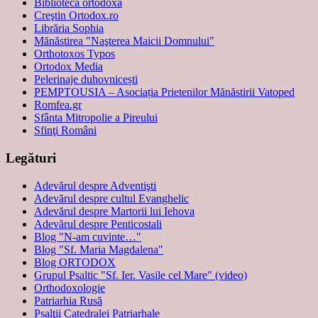
Biblioteca ortodoxă
Creştin Ortodox.ro
Librăria Sophia
Mănăstirea "Naşterea Maicii Domnului"
Orthotoxos Typos
Ortodox Media
Pelerinaje duhovnicești
PEMPTOUSIA – Asociația Prietenilor Mănăstirii Vatoped
Romfea.gr
Sfânta Mitropolie a Pireului
Sfinţi Români
Legături
Adevărul despre Adventişti
Adevărul despre cultul Evanghelic
Adevărul despre Martorii lui Iehova
Adevărul despre Penticostali
Blog "N-am cuvinte…"
Blog "Sf. Maria Magdalena"
Blog ORTODOX
Grupul Psaltic "Sf. Ier. Vasile cel Mare" (video)
Orthodoxologie
Patriarhia Rusă
Psalţii Catedralei Patriarhale