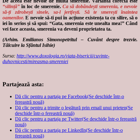
De aceea este nevoie de multă smerenie. Varianta corectă este
“silință”
în loc de smerenie.
Ca să dobândești smerenia, e nevoie
să-ți zdrobești sinele, sa-l jertfești. Să te smerești înaintea
oamenilor.
E nevoie să-ti pui în acțiune existența ta cu silire, să o
iei în serios și să spui: “Gata, smerenia este unealta mea!” Când
vei face aceasta, smerenia va deveni proprietatea ta.
(Arhim. Emilianos Simonopetritul – Cuvânt despre trezvie.
Tâlcuire la Sfântul Isihie)
Sursa:
http://www.doxologia.ro/viata-bisericii/cuvinte-
duhovnicesti/mireasma-smereniei
Partajează asta:
Dă clic pentru a partaja pe Facebook(Se deschide într-o
fereastră nouă)
Dă clic pentru a trimite o legătură prin email unui prieten(Se
deschide într-o fereastră nouă)
Dă clic pentru a partaja pe Twitter(Se deschide într-o fereastră
nouă)
Dă clic pentru a partaja pe LinkedIn(Se deschide într-o
fereastră nouă)