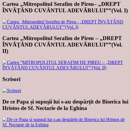
Cartea „Mitropolitul Serafim de Pireu– „DREPT
ÎNVĂŢÂND CUVÂNTUL ADEVĂRULUI””(Vol. I)
Cartea „Mitropolitul Serafim de Pireu – „DREPT
ÎNVĂŢÂND CUVÂNTUL ADEVĂRULUI””(Vol.
II)
Scrisori
De ce Papa şi supuşii lui s-au despărţit de Biserica lui
Hristos de Sf. Nectarie de la Eghina