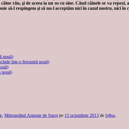
un câine rău, şi de aceea ia un os cu sine. Când câinele se va repezi, 
uie să-l respingem şi să nu-l acceptăm nici în cazul nostru, nici în 
ră nouă)
schide într-o fereastră nouă)
nouă)
ă nouă)
ie
,
Mitropolitul Antonie de Suroj
pe
15 octombrie 2013
de
Ιχθυς
.