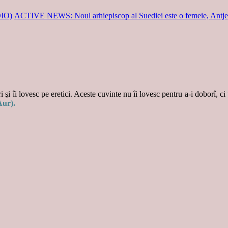
DIO)
ACTIVE NEWS: Noul arhiepiscop al Suediei este o femeie, Antj
 şi îi lovesc pe eretici. Aceste cuvinte nu îi lovesc pentru a-i doborî, ci
Aur).