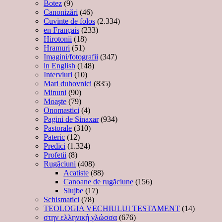
Botez
(9)
Canonizări
(46)
Cuvinte de folos
(2.334)
en Français
(233)
Hirotonii
(18)
Hramuri
(51)
Imagini/fotografii
(347)
in English
(148)
Interviuri
(10)
Mari duhovnici
(835)
Minuni
(90)
Moaşte
(79)
Onomastici
(4)
Pagini de Sinaxar
(934)
Pastorale
(310)
Pateric
(12)
Predici
(1.324)
Profetii
(8)
Rugăciuni
(408)
Acatiste
(88)
Canoane de rugăciune
(156)
Slujbe
(17)
Schismatici
(78)
TEOLOGIA VECHIULUI TESTAMENT
(14)
στην ελληνική γλώσσα
(676)