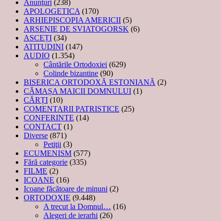
Anunţuri
(238)
APOLOGETICA
(170)
ARHIEPISCOPIA AMERICII
(5)
ARSENIE DE SVIATOGORSK
(6)
ASCEȚI
(34)
ATITUDINI
(147)
AUDIO
(1.354)
Cântările Ortodoxiei
(629)
Colinde bizantine
(90)
BISERICA ORTODOXĂ ESTONIANĂ
(2)
CĂMAȘA MAICII DOMNULUI
(1)
CĂRȚI
(10)
COMENTARII PATRISTICE
(25)
CONFERINTE
(14)
CONTACT
(1)
Diverse
(871)
Petiţii
(3)
ECUMENISM
(577)
Fără categorie
(335)
FILME
(2)
ICOANE
(16)
Icoane făcătoare de minuni
(2)
ORTODOXIE
(9.448)
A trecut la Domnul…
(16)
Alegeri de ierarhi
(26)