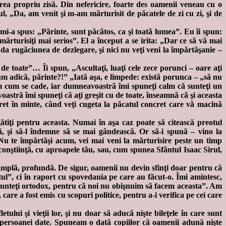
rea propriu zisă. Din nefericire, foarte des oamenii veneau cu o
, „Da, am venit şi m-am mărturisit de păcatele de zi cu zi, şi de
 mi-a spus: „Părinte, sunt păcătos, ca şi toată lumea”. Eu îi spun:
rturisiţi mai serios”. El a început a se irita: „Dar ce să vă mai
a rugăciunea de dezlegare, şi nici nu veţi veni la împărtăşanie –
de toate”… Îi spun, „Ascultaţi, luaţi cele zece porunci – oare aţi
m adică, părinte?!” „Iată aşa, e limpede: există porunca – „să nu
om cum se cade, iar dumneavoastră îmi spuneţi calm că sunteţi un
oastră îmi spuneţi că aţi greşit cu de toate, înseamnă că şi aceasta
ret în minte, când veţi cugeta la păcatul concret care vă macină
ătiţi pentru aceasta. Numai în aşa caz poate să citească preotul
lă, şi să-l îndemne să se mai gândească. Or să-i spună – vino la
. Nu te împărtăşi acum, vei mai veni la mărturisire peste un timp
onştiinţă, cu aproapele tău, sau, cum spunea Sfântul Isaac Sirul,
 amplă, profundă. De sigur, oamenii nu devin sfinţi doar pentru că
tul”, ci în raport cu spovedania pe care au făcut-o. Îmi amintesc,
 sunteţi ortodox, pentru că noi nu obişnuim să facem aceasta”. Am
care a fost emis cu scopuri politice, pentru a-i verifica pe cei care
ului şi vieţii lor, şi nu doar să aducă nişte bileţele în care sunt
 persoanei date. Spuneam o dată copiilor că oamenii adună nişte