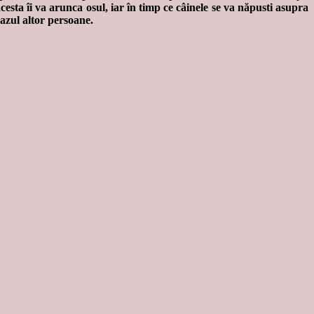
acesta îi va arunca osul, iar în timp ce câinele se va năpusti asupra
cazul altor persoane.