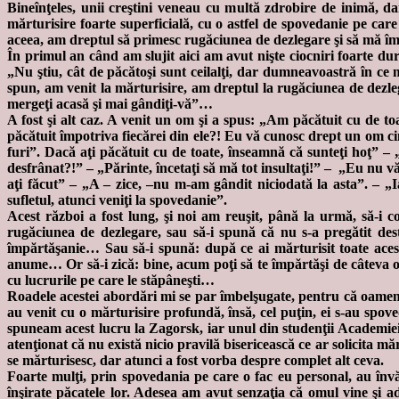
Bineînţeles, unii creştini veneau cu multă zdrobire de inimă, d
mărturisire foarte superficială, cu o astfel de spovedanie pe ca
aceea, am dreptul să primesc rugăciunea de dezlegare şi să mă 
În primul an când am slujit aici am avut nişte ciocniri foarte dur
„Nu ştiu, cât de păcătoşi sunt ceilalţi, dar dumneavoastră în ce
spun, am venit la mărturisire, am dreptul la rugăciunea de dezle
mergeţi acasă şi mai gândiţi-vă”…
A fost şi alt caz. A venit un om şi a spus: „Am păcătuit cu de to
păcătuit împotriva fiecărei din ele?! Eu vă cunosc drept un om c
furi”. Dacă aţi păcătuit cu de toate, înseamnă că sunteţi hoţ” 
desfrânat?!” – „Părinte, încetaţi să mă tot insultaţi!” – „Eu nu vă
aţi făcut” – „A – zice, –nu m-am gândit niciodată la asta”. – „
sufletul, atunci veniţi la spovedanie”.
Acest război a fost lung, şi noi am reuşit, până la urmă, să-i 
rugăciunea de dezlegare, sau să-i spună că nu s-a pregătit dest
împărtăşanie… Sau să-i spună: după ce ai mărturisit toate aceste
anume… Or să-i zică: bine, acum poţi să te împărtăşi de câteva o
cu lucrurile pe care le stăpâneşti…
Roadele acestei abordări mi se par îmbelşugate, pentru că oamenii
au venit cu o mărturisire profundă, însă, cel puţin, ei s-au spov
spuneam acest lucru la Zagorsk, iar unul din studenţii Academiei
atenţionat că nu există nicio pravilă bisericească ce ar solicita mă
se mărturisesc, dar atunci a fost vorba despre complet alt ceva.
Foarte mulţi, prin spovedania pe care o fac eu personal, au învăţa
înşirate păcatele lor. Adesea am avut senzaţia că omul vine şi