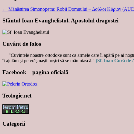
←
Mănăstirea Simonopetra: Robii Domnului – Δούλοι Κύριον (AU
Sfântul Ioan Evanghelistul, Apostolul dragostei
Cuvânt de folos
"Cuvintele noastre ortodoxe sunt ca armele care îi apără pe ai noştri
îi ajutăm şi pe vrăşmaşii noştri să se mântuiască."
(Sf. Ioan Gură de 
Facebook – pagina oficială
Teologie.net
Categorii