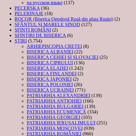
на русском языке
(137)
PECERSKA
(36)
PELERINAJE
(18)
ROCOR (Biserica Ortodoxă Rusă din afara Rusiei)
(2)
SFÂNTUL ȘI MARELE SINOD
(127)
SFINȚI ROMÂNI
(2)
SFINTIRI DE BISERICA
(6)
ŞTIRI
(5.754)
ARHIEPISCOPIA CRETEI
(8)
BISERICA ALBANIEI
(22)
BISERICA CEHIEI ŞI SLOVACIEI
(25)
BISERICA CIPRULUI
(136)
BISERICA ELADEI
(1.242)
BISERICA FINLANDEI
(2)
BISERICA JAPONIEI
(2)
BISERICA POLONIEI
(26)
BISERICA UCRAINEI
(771)
PATRIARHIA ALEXANDRIEI
(139)
PATRIARHIA ANTIOHIEI
(166)
PATRIARHIA BULGARIEI
(139)
PATRIARHIA ECUMENICĂ
(334)
PATRIARHIA GEORGIEI
(105)
PATRIARHIA IERUSALIMULUI
(251)
PATRIARHIA MOSCOVEI
(939)
PATRIARHIA ROMÂNIEI
(960)