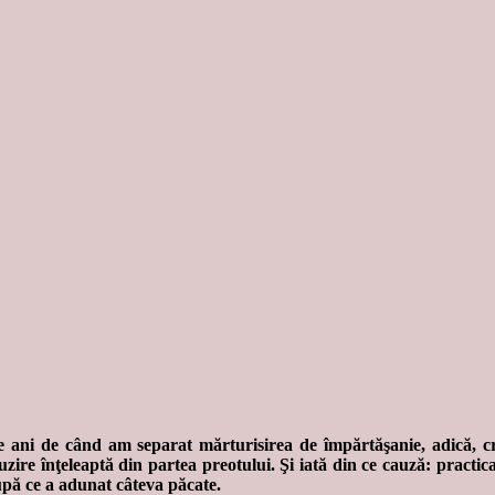
 ani de când am separat mărturisirea de împărtăşanie, adică, cre
uzire înţeleaptă din partea preotului. Şi iată din ce cauză: practica
upă ce a adunat câteva păcate.