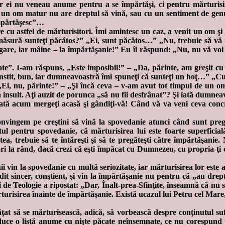
ar ei nu veneau anume pentru a se împărtăşi, ci pentru mărturisi
re un om matur nu are dreptul să vină, sau cu un sentiment de genul
împărtăşesc”…
e cu astfel de mărturisitori. Îmi amintesc un caz, a venit un om şi
 măsură sunteţi păcătos?” „Ei, sunt păcătos…” „Nu, trebuie să vă mă
gare, iar mâine – la împărtăşanie!” Eu îi răspund: „Nu, nu vă voi d
ate”. I-am răspuns, „Este imposibil!” – „Da, părinte, am greşit cu 
instit, bun, iar dumneavoastră îmi spuneţi că sunteţi un hoţ…” „Cu
– „Ei, nu, părinte!” – „Şi încă ceva – v-am avut tot timpul de un 
 insult. Aţi auzit de porunca „să nu fii desfrânat”? Şi iată dumneav
Iată acum mergeţi acasă şi gândiţi-vă! Când vă va veni ceva conc
convingem pe creştini să vină la spovedanie atunci când sunt preg
ul pentru spovedanie, că mărturisirea lui este foarte superficia
a, trebuie să te întăreşti şi să te pregăteşti către împărtăşanie
ri la rând, dacă crezi că eşti împăcat cu Dumnezeu, cu propria-ţi c
 vin la spovedanie cu multă seriozitate, iar mărturisirea lor este
edit sincer, conştient, şi vin la împărtăşanie nu pentru că „au drep
 de Teologie a ripostat: „Dar, Înalt-prea-Sfinţite, înseamnă că nu
rturisirea înainte de împărtăşanie. Există ucazul lui Petru cel Mare, 
t să se mărturisească, adică, să vorbească despre conţinutul suflet
 aduce o listă anume cu nişte păcate neînsemnate, ce nu corespund