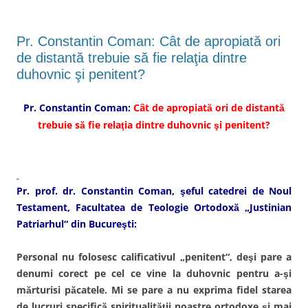
F
e
T
L
a
g
w
i
c
ă
i
n
e
t
t
k
b
u
t
e
Pr. Constantin Coman: Cât de apropiată ori
o
r
e
d
o
ă
r
I
de distantă trebuie să fie relaţia dintre
k
p
(
n
(
r
S
(
duhovnic şi penitent?
S
i
e
S
e
n
d
e
d
e
e
d
e
m
s
e
Pr. Constantin Coman:
Cât de apropiată ori de distantă
s
a
c
s
c
i
h
c
trebuie să fie relaţia dintre duhovnic şi penitent?
h
l
i
h
i
u
d
i
d
n
e
d
e
u
î
e
î
i
n
î
n
p
t
n
t
r
r
t
r
i
-
r
Pr. prof. dr. Constantin Coman, şeful catedrei de Noul
-
e
o
-
o
t
f
o
Testament, Facultatea de Teologie Ortodoxă „Justinian
f
e
e
f
e
n
r
e
Patriarhul“ din Bucureşti:
r
(
e
r
e
S
a
e
a
e
s
a
s
d
t
s
Personal nu folosesc calificativul „penitent“, deşi pare a
t
e
r
t
r
s
ă
r
denumi corect pe cel ce vine la duhovnic pentru a-şi
ă
c
n
ă
n
h
o
n
mărturisi păcatele. Mi se pare a nu exprima fidel starea
o
i
u
o
u
d
ă
u
de lucruri specifică spiritualităţii noastre ortodoxe şi mai