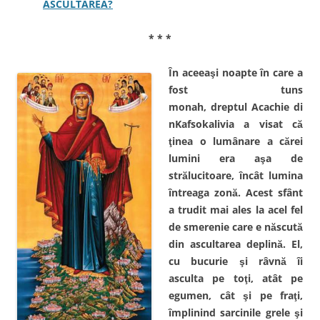
ASCULTAREA?
* * *
În aceeaşi noapte în care a
fost tuns
monah, dreptul Acachie di
nKafsokalivia a visat că
ţinea o lumânare a cărei
lumini era aşa de
strălucitoare, încât lumina
întreaga zonă. Acest sfânt
a trudit mai ales la acel fel
de smerenie care e născută
din ascultarea deplină. El,
cu bucurie şi râvnă îi
asculta pe toţi, atât pe
egumen, cât şi pe fraţi,
împlinind sarcinile grele şi