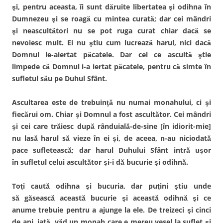
şi, pentru aceasta, îi sunt dăruite libertatea şi odihna în
Dumnezeu şi se roagă cu mintea curată; dar cei mândri
şi neascultători nu se pot ruga curat chiar dacă se
nevoiesc mult. Ei nu ştiu cum lucrează harul, nici dacă
Domnul le-aiertat păcatele. Dar cel ce ascultă ştie
limpede că Domnul i-a iertat păcatele, pentru că simte în
sufletul său pe Duhul Sfânt.
Ascultarea este de trebuinţă nu numai monahului, ci şi
fiecărui om. Chiar şi Domnul a fost ascultător. Cei mân­dri
şi cei care trăiesc după rânduială-de-sine [în idiorit-mie]
nu lasă harul să vieze în ei şi, de aceea, n-au nicioda­tă
pace sufletească; dar harul Duhului Sfânt intră uşor
în sufletul celui ascultător şi-i dă bucurie şi odihnă.
Toţi caută odihna şi bucuria, dar puţini ştiu unde
să găsească această bucurie şi această odihnă şi ce
anume trebuie pentru a ajunge la ele. De treizeci şi cinci
de ani, iată, văd un monah care e mereu vesel la suflet şi