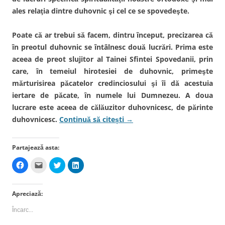
ă
e
)
ă
)
î
)
ales relaţia dintre duhovnic şi cel ce se spovedeşte.
n
t
r
-
Poate că ar trebui să facem, dintru început, precizarea că
o
f
în preotul duhovnic se întâlnesc două lucrări. Prima este
e
r
aceea de preot slujitor al Tainei Sfintei Spovedanii, prin
e
a
care, în temeiul hirotesiei de duhovnic, primeşte
s
t
mărturisirea păcatelor credinciosului şi îi dă acestuia
r
ă
iertare de păcate, în numele lui Dumnezeu. A doua
n
o
lucrare este aceea de călăuzitor duhovnicesc, de părinte
u
ă
duhovnicesc.
Continuă să citești
→
)
Partajează asta:
D
D
D
D
ă
ă
ă
ă
c
c
c
c
l
l
l
l
i
i
i
i
Apreciază:
c
c
c
c
p
p
p
p
e
e
e
e
Încarc...
n
n
n
n
t
t
t
t
r
r
r
r