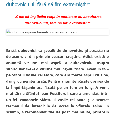
(
r
S
(
duhovnicului, fără să fim extremiști?”
S
i
e
S
e
n
d
e
d
e
e
d
e
m
s
e
„
Cum să împăcăm viața în societate cu ascultarea
s
a
c
s
c
i
h
c
duhovnicului, fără să fim extremiști?”
h
l
i
h
i
u
d
i
d
n
e
d
e
u
î
e
î
i
n
î
n
p
t
n
t
r
r
t
r
i
-
r
-
e
o
-
Există duhovnici, ca școală de duhovnicie, și aceasta nu
o
t
f
o
f
e
e
f
de acum, ci din primele veacuri creștine. Adică există o
e
n
r
e
r
(
e
r
anumită viziune, mai aspră, a duhovnicului asupra
e
S
a
e
a
e
s
a
subiecților săi și o viziune mai îngăduitoare. Avem în față
s
d
t
s
t
e
r
t
pe Sfântul Vasile cel Mare, care era foarte aspru cu sine,
r
s
ă
r
ă
c
n
ă
dar și cu penitenții săi. Pentru anumite păcate oprirea de
n
h
o
n
o
i
u
o
la Împărtășanie era făcută pe un termen lung. A venit
u
d
ă
u
ă
e
)
ă
mai târziu Sfântul Ioan Postitorul, care a amendat, într-
)
î
)
n
un fel, canoanele Sfântului Vasile cel Mare și a scurtat
t
r
termenul de interdicție de acces la Sfintele Taine. În
-
o
schimb, a recomandat zile de post mai multe, printr-un
f