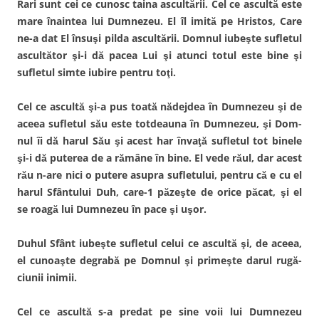
Rari sunt cei ce cunosc taina ascultării. Cel ce ascultă este
t
r
r
t
r
i
-
r
mare înaintea lui Dumnezeu. El îl imită pe Hristos, Care
-
e
o
-
o
t
f
o
ne-a dat El însuşi pilda ascultării. Domnul iubeşte sufletul
f
e
e
f
e
n
r
e
ascultător şi-i dă pacea Lui şi atunci totul este bine şi
r
(
e
r
e
S
a
e
sufletul simte iubire pentru toţi.
a
e
s
a
s
d
t
s
t
e
r
t
r
s
ă
r
Cel ce ascultă şi-a pus toată nădejdea în Dumnezeu şi de
ă
c
n
ă
n
h
o
n
aceea sufletul său este totdeauna în Dumnezeu, şi Dom­
o
i
u
o
u
d
ă
u
nul îi dă harul Său şi acest har învaţă sufletul tot binele
ă
e
)
ă
)
î
)
şi-i dă puterea de a rămâne în bine. El vede răul, dar acest
n
t
rău n-are nici o putere asupra sufletului, pentru că e cu el
r
-
harul Sfântului Duh, care-1 păzeşte de orice păcat, şi el
o
f
se roagă lui Dumnezeu în pace şi uşor.
e
r
e
a
Duhul Sfânt iubeşte sufletul celui ce ascultă şi, de ace­ea,
s
t
el cunoaşte degrabă pe Domnul şi primeşte darul rugă­
r
ă
ciunii inimii.
n
o
u
ă
Cel ce ascultă s-a predat pe sine voii lui Dumnezeu
)