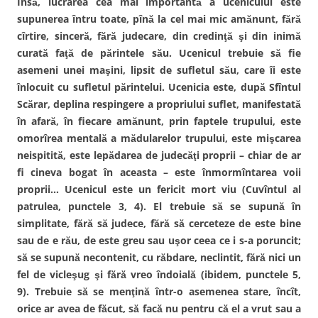
Însă, lucrarea cea mai importantă a ucenicului este
e
n
r
e
r
(
e
r
supunerea întru toate, pînă la cel mai mic amănunt, fără
e
S
a
e
a
e
s
a
cîrtire, sinceră, fără judecare, din credinţă şi din inimă
s
d
t
s
t
e
r
t
curată faţă de părintele său. Ucenicul trebuie să fie
r
s
ă
r
ă
c
n
ă
asemeni unei maşini, lipsit de sufletul său, care îi este
n
h
o
n
o
i
u
o
înlocuit cu sufletul părintelui. Ucenicia este, după Sfîntul
u
d
ă
u
ă
e
)
ă
Scărar, deplina respingere a propriului suflet, manifestată
)
î
)
n
în afară, în fiecare amănunt, prin faptele trupului, este
t
r
omorîrea mentală a mădularelor trupului, este mişcarea
-
o
neispitită, este lepădarea de judecăţi proprii – chiar de ar
f
e
fi cineva bogat în aceasta – este înmormîntarea voii
r
e
proprii… Ucenicul este un fericit mort viu (Cuvîntul al
a
s
patrulea, punctele 3, 4). El trebuie să se supună în
t
r
simplitate, fără să judece, fără să cerceteze de este bine
ă
n
sau de e rău, de este greu sau uşor ceea ce i s-a poruncit;
o
u
să se supună necontenit, cu răbdare, neclintit, fără nici un
ă
)
fel de vicleşug şi fără vreo îndoială (ibidem, punctele 5,
9). Trebuie să se menţină într-o asemenea stare, încît,
orice ar avea de făcut, să facă nu pentru că el a vrut sau a