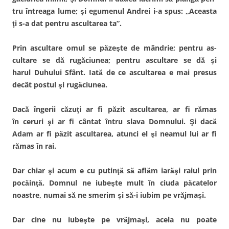
tru întreaga lume; şi egumenul Andrei i-a spus: „Aceasta
ţi s-a dat pentru ascultarea ta”.
Prin ascultare omul se păzeşte de mândrie; pentru as­
cultare se dă rugăciunea; pentru ascultare se dă şi
harul Duhului Sfânt. Iată de ce ascultarea e mai presus
decât postul şi rugăciunea.
Dacă îngerii căzuţi ar fi păzit ascultarea, ar fi rămas
în ceruri şi ar fi cântat întru slava Domnului. Şi dacă
Adam ar fi păzit ascultarea, atunci el şi neamul lui ar fi
rămas în rai.
Dar chiar şi acum e cu putinţă să aflăm iarăşi raiul prin
pocăinţă. Domnul ne iubeşte mult în ciuda păcatelor
noas­tre, numai să ne smerim şi să-i iubim pe vrăjmaşi.
Dar cine nu iubeşte pe vrăjmaşi, acela nu poate