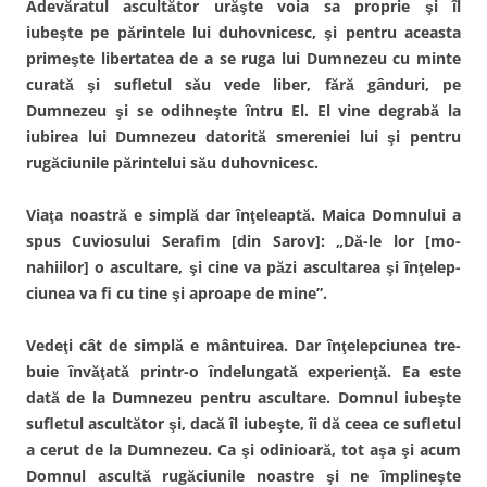
Adevăratul ascultător urăşte voia sa proprie şi îl
iubeşte pe părintele lui duhovnicesc, şi pentru aceasta
primeşte li­bertatea de a se ruga lui Dumnezeu cu minte
curată şi su­fletul său vede liber, fără gânduri, pe
Dumnezeu şi se odih­neşte întru El. El vine degrabă la
iubirea lui Dumnezeu datorită smereniei lui şi pentru
rugăciunile părintelui său duhovnicesc.
Viaţa noastră e simplă dar înţeleaptă. Maica Domnu­lui a
spus Cuviosului Serafim [din Sarov]: „Dă-le lor [mo­
nahiilor] o ascultare, şi cine va păzi ascultarea şi înţelep­
ciunea va fi cu tine şi aproape de mine”.
Vedeţi cât de simplă e mântuirea. Dar înţelepciunea tre­
buie învăţată printr-o îndelungată experienţă. Ea este
dată de la Dumnezeu pentru ascultare. Domnul iubeşte
sufletul ascultător şi, dacă îl iubeşte, îi dă ceea ce sufletul
a cerut de la Dumnezeu. Ca şi odinioară, tot aşa şi acum
Domnul ascultă rugăciunile noastre şi ne împlineşte