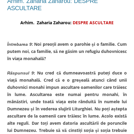
Arhim. Zaharia Zaharou: DESPRE
o
r
e
d
o
ă
r
I
ASCULTARE
k
p
(
n
(
r
S
(
S
i
e
S
e
n
d
e
Arhim. Zaharia Zaharou:
DESPRE ASCULTARE
d
e
e
d
e
m
s
e
s
a
c
s
c
i
h
c
h
l
i
h
i
u
d
i
: Noi preoții avem o parohie și o familie. Cum
Întrebarea 9
d
n
e
d
e
u
î
e
putem noi, ca familie, să ne găsim un refugiu duhovnicesc
î
i
n
î
n
p
t
n
în viața monahală?
t
r
r
t
r
i
-
r
-
e
o
-
o
t
f
o
: Nu cred că dumneavoastră puteți duce o
Răspunsul 9
f
e
e
f
e
n
r
e
viață monahală. Cred că e o greșeală atunci când unii
r
(
e
r
e
S
a
e
duhovnici monahi impun ascultare oamenilor care trăiesc
a
e
s
a
s
d
t
s
în lume. Ascultarea este numai pentru monahi, în
t
e
r
t
r
s
ă
r
mânăstiri, unde toată viața este rânduită în numele lui
ă
c
n
ă
n
h
o
n
Dumnezeu și în vederea slujirii Liturghiei. Nu poți aștepta
o
i
u
o
u
d
ă
u
ascultare de la oamenii care trăiesc în lume. Acolo există
ă
e
)
ă
)
î
)
alte reguli. Dar toți avem datoria ascultării de poruncile
n
t
lui Dumnezeu. Trebuie să vă cinstiți soția și soția trebuie
r