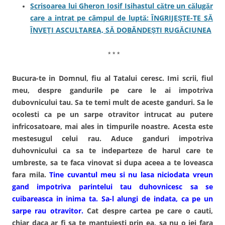
Scrisoarea lui Gheron Iosif Isihastul către un călugăr
care a intrat pe câmpul de luptă: ÎNGRIJEŞTE-TE SĂ
ÎNVEŢI ASCULTAREA, SĂ DOBÂNDEŞTI RUGĂCIUNEA
* * *
Bucura-te in Domnul, fiu al Tatalui ceresc. Imi scrii, fiul
meu, despre gandurile pe care le ai impotriva
dubovnicului tau. Sa te temi mult de aceste ganduri. Sa le
ocolesti ca pe un sarpe otravitor intrucat au putere
infricosatoare, mai ales in timpurile noastre. Acesta este
mestesugul celui rau. Aduce ganduri impotriva
duhovnicului ca sa te indeparteze de harul care te
umbreste, sa te faca vinovat si dupa aceea a te loveasca
fara mila.
Tine cuvantul meu si nu lasa niciodata vreun
gand impotriva parintelui tau duhovnicesc sa se
cuibareasca in inima ta. Sa-l alungi de indata, ca pe un
sarpe rau otravitor.
Cat despre cartea pe care o cauti,
chiar daca ar fi sa te mantuiesti prin ea, sa nu o iei fara