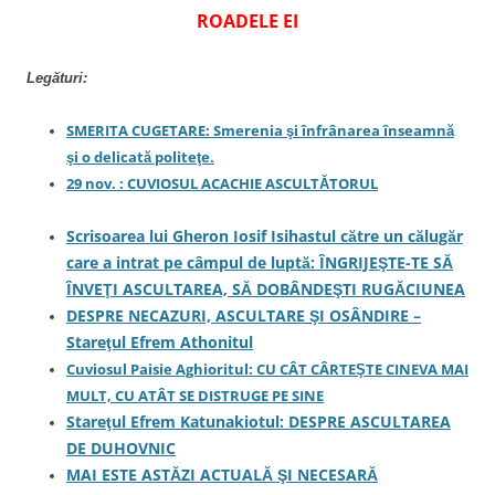
ROADELE EI
Legături:
SMERITA CUGETARE: Smerenia şi înfrânarea înseamnă
şi o delicată politeţe.
29 nov. : CUVIOSUL ACACHIE ASCULTĂTORUL
Scrisoarea lui Gheron Iosif Isihastul către un călugăr
care a intrat pe câmpul de luptă: ÎNGRIJEŞTE-TE SĂ
ÎNVEŢI ASCULTAREA, SĂ DOBÂNDEŞTI RUGĂCIUNEA
DESPRE NECAZURI, ASCULTARE ŞI OSÂNDIRE –
Stareţul Efrem Athonitul
Cuviosul Paisie Aghioritul: CU CÂT CÂRTEŞTE CINEVA MAI
MULT, CU ATÂT SE DISTRUGE PE SINE
Stareţul Efrem Katunakiotul: DESPRE ASCULTAREA
DE DUHOVNIC
MAI ESTE ASTĂZI ACTUALĂ ŞI NECESARĂ