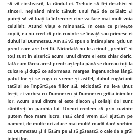
-
să vă cinstească, la rândul ei. Trebuie să fiți deschiși și
o
f
sinceri, neținând nimic tăinuit unul față de celălalt; și
e
r
puteți să vă luați la întrecere: cine va face mai mult voia
e
a
celuilalt. Atunci viața e minunată. În ceea ce privește
s
t
copiii, eu nu cred că prin cuvinte se învață sau primesc ei
r
ă
duhul lui Dumnezeu. Am să vă spun o întâmplare. Știu un
n
o
preot care are trei fii. Niciodată nu le-a ținut „predici” și
u
ă
toți sunt în Biserică acum, unul dintre ei este chiar cleric.
)
Iată cum făcea acest preot: aștepta până se duceau toți la
culcare și după ce adormeau, mergea, îngenunchea lângă
patul lor și se ruga o vreme și astfel, duhul rugăciunii
tatălui se împărtășea fiilor săi. Niciodată nu le-a ținut
lecții, ci vorbea cu Dumnezeu și Dumnezeu grăia inimilor
lor. Acum unul dintre ei este diacon și ceilalți doi sunt
cântăreți în parohia lui. Uneori credem că prin cuvinte
putem face mare lucru. Însă când vrem să-i ajutăm pe
oameni, de multe ori aduce mai multă roadă dacă vorbim
cu Dumnezeu și Îl lăsăm pe El să găsească o cale de a grăi
inimii lor.