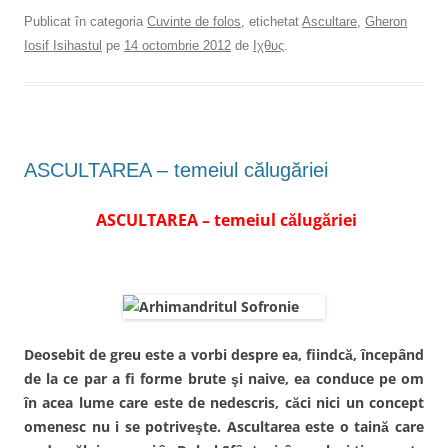
p
t
p
p
a
r
a
a
Publicat în categoria
Cuvinte de folos
, etichetat
Ascultare
,
Gheron
r
i
r
r
t
m
t
t
Iosif Isihastul
pe
14 octombrie 2012
de
Ιχθυς
.
a
i
a
a
j
t
j
j
a
e
a
a
p
o
p
p
e
l
e
e
F
e
T
L
a
g
w
i
c
ă
i
n
e
t
t
k
b
u
t
e
ASCULTAREA – temeiul călugăriei
o
r
e
d
o
ă
r
I
k
p
(
n
(
r
S
(
ASCULTAREA – temeiul călugăriei
S
i
e
S
e
n
d
e
d
e
e
d
e
m
s
e
s
a
c
s
c
i
h
c
h
l
i
h
i
u
d
i
d
n
e
d
e
u
î
e
î
i
n
î
Deosebit de greu este a vorbi despre ea, fiindcă, începând
n
p
t
n
t
r
r
t
de la ce par a fi forme brute şi naive, ea conduce pe om
r
i
-
r
-
e
o
-
în acea lume care este de nedescris, căci nici un concept
o
t
f
o
f
e
e
f
omenesc nu i se potriveşte. Ascultarea este o taină care
e
n
r
e
r
(
e
r