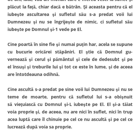
plăcut la faţă, chiar dacă e bătrân. Şi aceasta pentru că el
iubeşte ascultarea şi sufletul său s-a predat voii lui
Dumnezeu şi nu se îngrijeşte de nimic, ci sufletul său
iubeşte pe Dom­nul şi-1 vede pe El.
Cine poartă în sine fie şi numai puţin har, acela se su­pune
cu bucurie oricărei stăpâniri. El ştie că Domnul gu­
vernează şi cerul şi pământul şi cele de dedesubt şi pe
el însuşi şi treburile lui şi tot ce este în lume, şi de aceea
are întotdeauna odihnă.
Cine ascultă s-a predat pe sine voii lui Dumnezeu şi nu se
teme de moarte, pentru că sufletul lui s-a obişnuit
să vieţuiască cu Domnul şi-L iubeşte pe El. El şi-a tăiat
voia proprie şi, de aceea, nu are nici în suflet, nici în trup
acea luptă care îl chinuie pe cel ce nu ascultă şi pe cel ce
lu­crează după voia sa proprie.