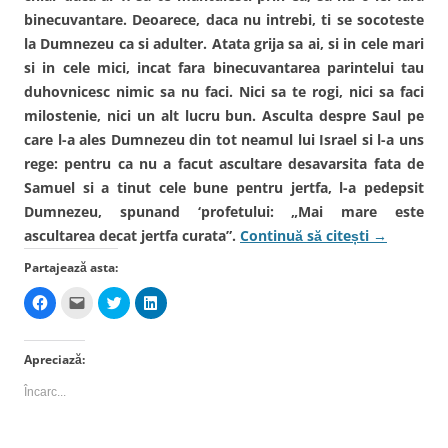
binecuvantare. Deoarece, daca nu intrebi, ti se socoteste
la Dumnezeu ca si adulter. Atata grija sa ai, si in cele mari
si in cele mici, incat fara binecuvantarea parintelui tau
duhovnicesc nimic sa nu faci. Nici sa te rogi, nici sa faci
milostenie, nici un alt lucru bun. Asculta despre Saul pe
care l-a ales Dumnezeu din tot neamul lui Israel si l-a uns
rege: pentru ca nu a facut ascultare desavarsita fata de
Samuel si a tinut cele bune pentru jertfa, l-a pedepsit
Dumnezeu, spunand ‘profetului: „Mai mare este
ascultarea decat jertfa curata”.
Continuă să citești
→
Partajează asta:
D
D
D
D
ă
ă
ă
ă
c
c
c
c
l
l
l
l
i
i
i
i
Apreciază:
c
c
c
c
p
p
p
p
e
e
e
e
Încarc...
n
n
n
n
t
t
t
t
r
r
r
r
u
u
u
u
a
a
a
a