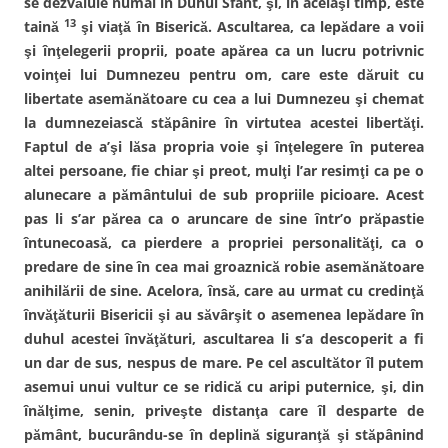
se dezvăluie numai în Duhul Sfânt, şi, în acelaşi timp, este
e
S
a
e
a
e
s
a
13
taină
şi viaţă în Biserică. Ascultarea, ca lepădare a voii
s
d
t
s
t
e
r
t
şi înţelegerii proprii, poate apărea ca un lucru potrivnic
r
s
ă
r
ă
c
n
ă
voinţei lui Dumnezeu pentru om, care este dăruit cu
n
h
o
n
o
i
u
o
libertate asemănătoare cu cea a lui Dumnezeu şi chemat
u
d
ă
u
ă
e
)
ă
la dumnezeiască stăpânire în virtutea acestei libertăţi.
)
î
)
n
Faptul de a’şi lăsa propria voie şi înţelegere în puterea
t
r
altei persoane, fie chiar şi preot, mulţi l’ar resimţi ca pe o
-
o
alunecare a pământului de sub propriile picioare. Acest
f
e
pas li s’ar părea ca o aruncare de sine într’o prăpastie
r
e
întunecoasă, ca pierdere a propriei personalităţi, ca o
a
s
predare de sine în cea mai groaznică robie asemănătoare
t
r
anihilării de sine. Acelora, însă, care au urmat cu credinţă
ă
n
învăţăturii Bisericii şi au săvârşit o asemenea lepădare în
o
u
duhul acestei învăţături, ascultarea li s’a descoperit a fi
ă
)
un dar de sus, nespus de mare. Pe cel ascultător îl putem
asemui unui vultur ce se ridică cu aripi puternice, şi, din
înălţime, senin, priveşte distanţa care îl desparte de
pământ, bucurându-se în deplină siguranţă şi stăpânind