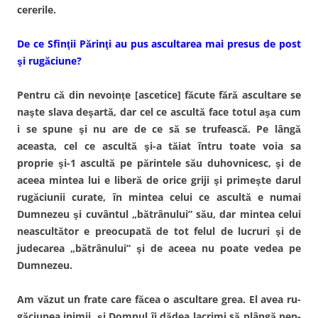
cererile.
De ce Sfinţii Părinţi au pus ascultarea mai presus de post
şi rugăciune?
Pentru că din nevoinţe [ascetice] făcute fără ascultare se
naşte slava deşartă, dar cel ce ascultă face totul aşa cum
i se spune şi nu are de ce să se trufească. Pe lângă
aceasta, cel ce ascultă şi-a tăiat întru toate voia sa
proprie şi-1 as­cultă pe părintele său duhovnicesc, şi de
aceea mintea lui e liberă de orice griji şi primeşte darul
rugăciunii curate, în mintea celui ce ascultă e numai
Dumnezeu şi cuvântul „bătrânului” său, dar mintea celui
neascultător e preocu­pată de tot felul de lucruri şi de
judecarea „bătrânului” şi de aceea nu poate vedea pe
Dumnezeu.
Am văzut un frate care făcea o ascultare grea. El avea ru­
găciunea inimii, şi Domnul îi dădea lacrimi să plângă pen­