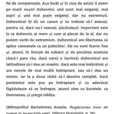
e
fel de compensație. Așa încât și în ziua de astăzi îi avem
r
e
pe marii noștri duhovnici, unii sunt mai exigenți, mai
a
s
aspri și unii mai puțin exigenți, dar nu extremiști.
t
r
Duhovnicul îți dă un canon și tu trebuie să-l execuți,
ă
n
pentru că, dacă nu-l execuți, păcătuiești. Important este
o
u
la ce duhovnic ai mers și cum ai plecat de la el, dar nu
ă
)
putem vorbi de extremism. Duhovnicul are libertatea să
aplice canoanele ca un judecător. Ele nu sunt foarte fixe
și, atunci, în funcție de subiect și de pocăința acestuia
(dacă-i pare rău, dacă varsă o lacrimă) duhovnicul are
latitudinea să-i dea un maxim, dacă este mai îndărătnic și
are nevoie de mai multă îndreptare, sau să-i dea un
minim, iar la a doua vizită să-l absolve complet. Dacă
penitentul este pus pe îndreptare și cu adevărat
făgăduiește să se îndrepte, atunci vine cu buretele, ca
Dumnezeu, și șterge tăblița.
(Mitropolitul Bartolomeu Anania,
Rugăciunea izvor de
, Editura Doxologia, p. 76)
putere în încercările vieții