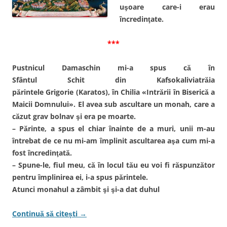
uşoare care-i erau
încredinţate.
***
Pustnicul Damaschin mi-a spus că în
Sfântul Schit din Kafsokaliviatrăia
părintele Grigorie (Karatos), în Chilia «Intrării în Biserică a
Maicii Domnului». El avea sub ascultare un monah, care a
căzut grav bolnav şi era pe moarte.
– Părinte, a spus el chiar înainte de a muri, unii m-au
întrebat de ce nu mi-am împlinit ascultarea aşa cum mi-a
fost încredinţată.
– Spune-le, fiul meu, că în locul tău eu voi fi răspunzător
pentru împlinirea ei, i-a spus părintele.
Atunci monahul a zâmbit şi şi-a dat duhul
Continuă să citești
→