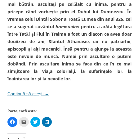
a
mai bătrân, ascultaţi pe celălalt cu inima, pentru a
s
t
pricepe când vorbeşte prin el Duhul lui Dumnezeu. În
r
ă
vremea celui Dintâi Sobor a Toată Lumea din anul 325, cel
n
o
ce a sugerat cuvântul
pentru a arăta legătura
homousios
u
ă
între Tatăl şi Fiul în Treime a fost un diacon ce avea doar
)
douăzeci de ani, Sfântul Athanasie, iar nu patriarhii,
episcopii şi alţi mucenici. Însă pentru a ajunge la aceasta
este nevoie de muncă. Numai prin ascultare o putem
dobândi. Prin ascultare inima se face din ce în ce mai
simţitoare la viaţa celorlalţi, la suferinţele lor, la
înaintarea lor şi la nevoile lor.
Continuă să citești
→
Partajează asta:
D
D
D
D
ă
ă
ă
ă
c
c
c
c
l
l
l
l
i
i
i
i