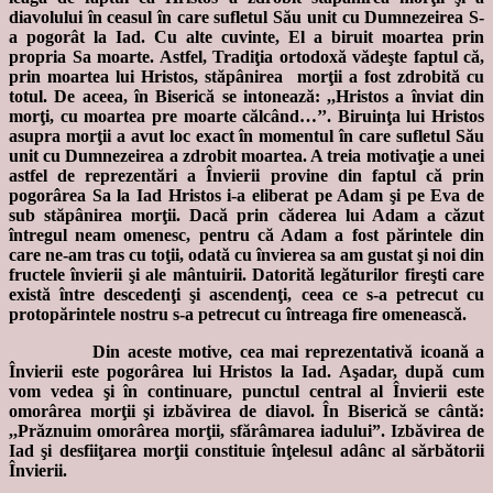
diavolului în ceasul în care sufletul Său unit cu Dumnezeirea S-
a pogorât la Iad. Cu alte cuvinte, El a biruit moartea prin
propria Sa moarte. Astfel, Tradiţia ortodoxă vădeşte faptul că,
prin moartea lui Hristos, stăpânirea morţii a fost zdrobită cu
totul. De aceea, în Biserică se intonează: ,,Hristos a înviat din
morţi, cu moartea pre moarte călcând…’’. Biruinţa lui Hristos
asupra morţii a avut loc exact în momentul în care sufletul Său
unit cu Dumnezeirea a zdrobit moartea. A treia motivaţie a unei
astfel de reprezentări a Învierii provine din faptul că prin
pogorârea Sa la Iad Hristos i-a eliberat pe Adam şi pe Eva de
sub stăpânirea morţii. Dacă prin căderea lui Adam a căzut
întregul neam omenesc, pentru că Adam a fost părintele din
care ne-am tras cu toţii, odată cu învierea sa am gustat şi noi din
fructele învierii şi ale mântuirii. Datorită legăturilor fireşti care
există între descedenţi şi ascendenţi, ceea ce s-a petrecut cu
protopărintele nostru s-a petrecut cu întreaga fire omenească.
Din aceste motive, cea mai reprezentativă icoană a
Învierii este pogorârea lui Hristos la Iad. Aşadar, după cum
vom vedea şi în continuare, punctul central al Învierii este
omorârea morţii şi izbăvirea de diavol. În Biserică se cântă:
,,Prăznuim omorârea morţii, sfărâmarea iadului”. Izbăvirea de
Iad şi desfiiţarea morţii constituie înţelesul adânc al sărbătorii
Învierii.