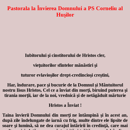
Pastorala la Învierea Domnului a PS Corneliu al
Huşilor
Iubitorului şi cinstitorului de Hristos cler,
vieţuitorilor sfintelor mănăstiri şi
tuturor evlavioşilor drept-credincioşi creştini,
Har, îndurare, pace şi bucurie de la Domnul şi Mântuitorul
nostru Iisus Hristos, Cel ce a înviat din morţi, biruind puterea şi
tirania morţii, iar de la noi, vrednică şi de netăgăduit mărturie
Hristos a Înviat !
Taina învierii Domnului din morţi ne întâmpină şi în acest an,
după zile îndelungate de iarnă cu frig, multe dintre ele lipsite de
soare şi lumină, să ne dea curajul întăririi în credinţă, care mai