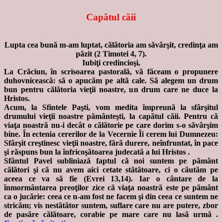
Capătul căii
Lupta cea bună m-am luptat,
călătoria am săvârşit, credinţa am
păzit
(2 Timotei 4, 7).
Iubiţi credincioşi,
La Crăciun, în scrisoarea pastorală, vă făceam o propunere
duhovnicească: să o apucăm pe altă cale. Să alegem un drum
bun pentru călătoria vieţii noastre, un drum care ne duce la
Hristos.
Acum, la Sfintele Paşti, vom medita împreună la sfârşitul
drumului vieţii noastre pământeşti, la capătul căii. Pentru că
viaţa noastră nu-i decât o călătorie pe care dorim s-o săvârşim
bine. În ectenia cererilor de la Vecernie Îi cerem lui Dumnezeu:
Sfârşit creştinesc vieţii noastre, fără durere, neînfruntat, în pace
şi răspuns bun la înfricoşătoarea judecată a lui Hristos .
Sfântul Pavel subliniază faptul că noi suntem pe pământ
călători şi că nu avem aici cetate stătătoare, ci o căutăm pe
aceea ce va să fie (Evrei 13,14). Iar o cântare de la
înmormântarea preoţilor zice că viaţa noastră este pe pământ
ca o jucărie: ceea ce n-am fost ne facem şi din ceea ce suntem ne
stricăm; vis nestătător suntem, suflare care nu are putere, zbor
de pasăre călătoare, corabie pe mare care nu lasă urmă .