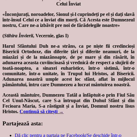
Celui Înviat
«Înconjurați, noroadelor, Sionul și-l cuprindeți pe el și dați slavă
într-însul Celui ce a înviat din morți. Că Acesta este Dumnezeul
nostru, Care ne-a izbăvit pre noi de fărădelegile noastre»
(
Stihira Învierii
, Vecernie, glas I)
Harul Sfântului Duh ne-a strâns, ca pe niște fii credincioși
Bisericii Ortodoxe, din diferite țări și diferite neamuri, de la
miazăzi și de la miazănoapte, de pe mare și din răsărit, în
adunarea aceasta cuviincioasă și vrednică de respect a slujirii de
toată-noaptea, a sinaxei euharistice, într-o sistimă, într-o
comunitate, într-o unitate, în Trupul lui Hristos, al Bisericii.
Adunarea noastră umple acest loc sfânt, aflat în mijlocul
pământului, întru care Dumnezeu a lucrat mântuirea noastră.
Această mântuire, Dumnezeu Tatăl a înfăptuit-o prin Fiul Său
Cel Unul-Născut, care S-a întrupat din Duhul Sfânt și din
Fecioara Maria, S-a răstignit și a Înviat, Domnul nostru Iisus
Hristos.
Continuă să citești
→
Partajează asta:
Dă clic pentru a partaja pe Facebook(Se deschide într-o