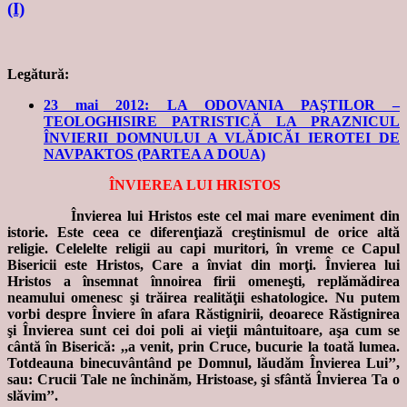
(I)
Legătură:
23 mai 2012: LA ODOVANIA PAŞTILOR –
TEOLOGHISIRE PATRISTICĂ LA PRAZNICUL
ÎNVIERII DOMNULUI A VLĂDICĂI IEROTEI DE
NAVPAKTOS (PARTEA A DOUA)
ÎNVIEREA LUI HRISTOS
Învierea lui Hristos este cel mai mare eveniment din
istorie. Este ceea ce diferenţiază creştinismul de orice altă
religie. Celelelte religii au capi muritori, în vreme ce Capul
Bisericii este Hristos, Care a înviat din morţi. Învierea lui
Hristos a însemnat înnoirea firii omeneşti, replămădirea
neamului omenesc şi trăirea realităţii eshatologice. Nu putem
vorbi despre Înviere în afara Răstignirii, deoarece Răstignirea
şi Învierea sunt cei doi poli ai vieţii mântuitoare, aşa cum se
cântă în Biserică: ,,a venit, prin Cruce, bucurie la toată lumea.
Totdeauna binecuvântând pe Domnul, lăudăm Învierea Lui’’,
sau: Crucii Tale ne închinăm, Hristoase, şi sfântă Învierea Ta o
slăvim’’.