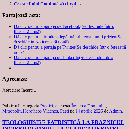
Ce este Iadul
Continuă să citești
→
Partajează asta:
Dă clic pentru a partaja pe Facebook(Se deschide într-o
fereastră nouă)
Dă clic pentru a trimite o legătură prin email unui prieten(Se
deschide într-o fereastră nouă)
Dă clic pentru a partaja pe Twitter(Se deschide într-o fereastră
nouă)
Dă clic pentru a partaja pe LinkedIn(Se deschide într-o
fereastră nouă)
Apreciază:
Apreciere
Încarc...
Publicat în categoria
Predici
, etichetat
Învierea Domnului
,
Mitropolitul Ierotheos Vlachos
,
Paşti
pe
14 aprilie 2026
de
Admin
.
TEOLOGHISIRE PATRISTICĂ LA PRAZNICUL
ÎNVIERII DOMNULUI A VLĂDICĂI IEROTEI