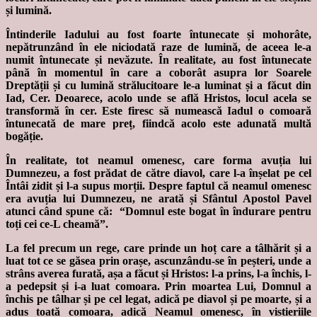
și lumină.
Întinderile Iadului au fost foarte întunecate și mohorâte,
nepătrunzând în ele niciodată raze de lumină, de aceea le-a
numit întunecate și nevăzute. În realitate, au fost întunecate
până în momentul în care a coborât asupra lor Soarele
Dreptății și cu lumină strălucitoare le-a luminat și a făcut din
Iad, Cer. Deoarece, acolo unde se află Hristos, locul acela se
transformă în cer. Este firesc să numească Iadul o comoară
întunecată de mare preț, fiindcă acolo este adunată multă
bogăție.
În realitate, tot neamul omenesc, care forma avuția lui
Dumnezeu, a fost prădat de către diavol, care l-a înșelat pe cel
Întâi zidit și l-a supus morții. Despre faptul că neamul omenesc
era avuția lui Dumnezeu, ne arată și Sfântul Apostol Pavel
atunci când spune că: “Domnul este bogat în îndurare pentru
toți cei ce-L cheamă”.
La fel precum un rege, care prinde un hoț care a tâlhărit și a
luat tot ce se găsea prin orașe, ascunzându-se în peșteri, unde a
strâns averea furată, așa a făcut și Hristos: l-a prins, l-a închis, l-
a pedepsit și i-a luat comoara. Prin moartea Lui, Domnul a
închis pe tâlhar și pe cel legat, adică pe diavol și pe moarte, și a
adus toată comoara, adică Neamul omenesc, în vistieriile