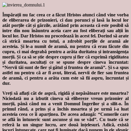
Împărații nu fac ceea ce a făcut Hristos atunci când vine vorba
de eliberarea de prizonieri, ci dau porunci și lasă la locul lor
atât porțile cât și gărzile, arătând prin aceasta că este posibil să
intre din nou înăuntru aceia care au fost eliberați sau alții în
locul lor. Dar Hristos nu procedează în acest fel. Dorind să arate
că strică moartea cu totul, a zdrobit porțile de aramă ale
acesteia. Și le-a numit de aramă, nu pentru că erau făcute din
cupru, ci mai degrabă pentru a arăta duritatea și intransigența
morții. Și ca să se știe despre cupru și fier că exprimă rigiditatea
și duritatea, ascultați ce se spune despre cineva încruntat:
“Nervii tăi sunt de fier și gâtul și fruntea de aramă”. Și s-a spus
astfel nu pentru că ar fi avut, literal, nervii de fier sau fruntea
de aramă, ci pentru a arăta cum este să fii aspru, încruntat și
dur.
Vreți să aflați cât de aspră, rigidă și nepăsătoare este moartea?
Niciodată nu a izbutit cineva să elibereze vreun prizonier al
morții, până când nu a venit Domnul Îngerilor și a silit-o. În
primul rând, a prins și a închis moartea și pe urmă i-a luat
acesteia ceea ce îi aparținea. De aceea adaugă: “Comorile care
se află în întuneric sunt ascunse și nu se văd”. Cu toate că se
referă la un singur lucru, are două înțelesuri. Adică, există
locuri întunecate, care pot fi luminate dacă punem în ele sfeșnic