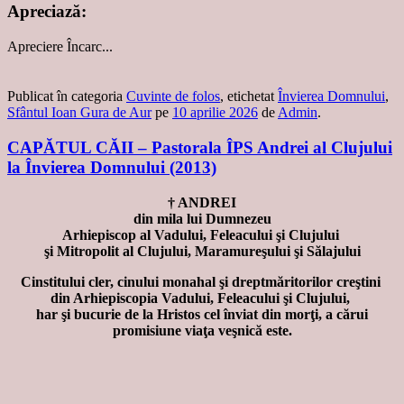
Apreciază:
Apreciere
Încarc...
Publicat în categoria
Cuvinte de folos
, etichetat
Învierea Domnului
,
Sfântul Ioan Gura de Aur
pe
10 aprilie 2026
de
Admin
.
CAPĂTUL CĂII – Pastorala ÎPS Andrei al Clujului
la Învierea Domnului (2013)
† ANDREI
din mila lui Dumnezeu
Arhiepiscop al Vadului, Feleacului şi Clujului
şi Mitropolit al Clujului, Maramureşului şi Sălajului
Cinstitului cler,
cinului monahal
şi dreptmăritorilor creştini
din Arhiepiscopia Vadului, Feleacului şi Clujului,
har şi bucurie de la Hristos cel înviat din morţi, a cărui
promisiune viaţa veşnică este.