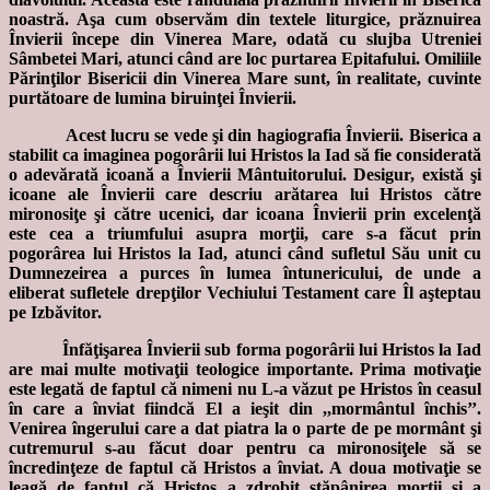
noastră. Aşa cum observăm din textele liturgice, prăznuirea
Învierii începe din Vinerea Mare, odată cu slujba Utreniei
Sâmbetei Mari, atunci când are loc purtarea Epitafului. Omiliile
Părinţilor Bisericii din Vinerea Mare sunt, în realitate, cuvinte
purtătoare de lumina biruinţei Învierii.
Acest lucru se vede şi din hagiografia Învierii. Biserica a
stabilit ca imaginea pogorârii lui Hristos la Iad să fie considerată
o adevărată icoană a Învierii Mântuitorului. Desigur, există şi
icoane ale Învierii care descriu arătarea lui Hristos către
mironosiţe şi către ucenici, dar icoana Învierii prin excelenţă
este cea a triumfului asupra morţii, care s-a făcut prin
pogorârea lui Hristos la Iad, atunci când sufletul Său unit cu
Dumnezeirea a purces în lumea întunericului, de unde a
eliberat sufletele drepţilor Vechiului Testament care Îl aşteptau
pe Izbăvitor.
Înfăţişarea Învierii sub forma pogorârii lui Hristos la Iad
are mai multe motivaţii teologice importante. Prima motivaţie
este legată de faptul că nimeni nu L-a văzut pe Hristos în ceasul
în care a înviat fiindcă El a ieşit din ,,mormântul închis’’.
Venirea îngerului care a dat piatra la o parte de pe mormânt şi
cutremurul s-au făcut doar pentru ca mironosiţele să se
încredinţeze de faptul că Hristos a înviat. A doua motivaţie se
leagă de faptul că Hristos a zdrobit stăpânirea morţii şi a