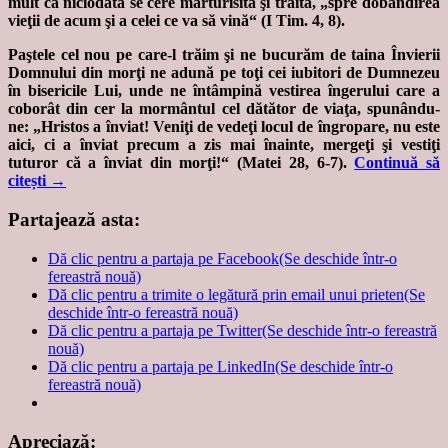
mult ca niciodată se cere mărturisită şi trăită, „spre dobândirea
vieţii de acum şi a celei ce va să vină“ (I Tim. 4, 8).
Paştele cel nou pe care-l trăim şi ne bucurăm de taina Învierii
Domnului din morţi ne adună pe toţi cei iubitori de Dumnezeu
în bisericile Lui, unde ne întâmpină vestirea îngerului care a
coborât din cer la mormântul cel dătător de viaţa, spunându-
ne: „Hristos a înviat! Veniţi de vedeţi locul de îngropare, nu este
aici, ci a înviat precum a zis mai înainte, mergeţi şi vestiţi
tuturor că a înviat din morţi!“ (Matei 28, 6-7).
Continuă să
citești
→
Partajează asta:
Dă clic pentru a partaja pe Facebook(Se deschide într-o
fereastră nouă)
Dă clic pentru a trimite o legătură prin email unui prieten(Se
deschide într-o fereastră nouă)
Dă clic pentru a partaja pe Twitter(Se deschide într-o fereastră
nouă)
Dă clic pentru a partaja pe LinkedIn(Se deschide într-o
fereastră nouă)
Apreciază: