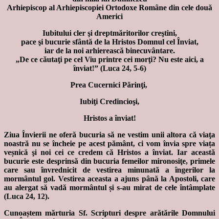
Arhiepiscop al Arhiepiscopiei Ortodoxe Române din cele două
Americi
Iubitului cler şi dreptmăritorilor creştini,
pace şi bucurie sfântă de la Hristos Domnul cel Înviat,
iar de la noi arhierească binecuvântare.
„De ce căutaţi pe cel Viu printre cei morţi?
Nu este aici, a
înviat!” (Luca 24, 5-6)
Prea Cucernici Părinţi,
Iubiţi Credincioşi,
Hristos a înviat!
Ziua Învierii ne oferă bucuria să ne vestim unii altora că viaţa
noastră nu se
încheie pe acest pământ, ci vom învia spre viața
veșnică şi noi cei ce credem că Hristos a
înviat. Iar această
bucurie este desprinsă din bucuria femeilor mironosiţe, primele
care sau învrednicit de vestirea minunată a îngerilor la
mormântul gol. Vestirea aceasta a ajuns
până la Apostoli, care
au alergat să vadă mormântul și s-au mirat de cele întâmplate
(Luca 24, 12).
Cunoaștem mărturia Sf. Scripturi despre arătările Domnului