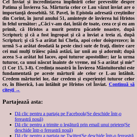
Cel Înviat și
încredințarea împlinirii celor prevestite despre
Patima și Învierea Sa. Mărturia celor ce Lau văzut înviat are o
importanţă deosebită. Sf. Pavel, în Epistola adresată creştinilor
din
Corint, în jurul anului 51, aminteşte de învierea lui Hristos
în felul următor: „Căci v-am
dat, întâi de toate, ceea ce şi eu am
primit, că Hristos a murit pentru păcatele noastre,
după
Scripturi; şi că a fost îngropat şi că a înviat a treia zi, după
Scripturi; şi că S-a arătat
lui Chefa, apoi celor doisprezece; în
urmă S-a arătat deodată la peste cinci sute de fraţi,
dintre care
cei mai mulţi trăiesc până astăzi, iar unii au şi adormit; după
aceea S-a arătat
lui Iacov, apoi tuturor apostolilor; iar la urma
tuturor, ca unui născut înainte de vreme, mi
S-a arătat şi mie”
(1 Cor 15, 3-8). Credința noastră în Învierea Mântuitorului este
fundamentată pe aceste mărturii ale celor ce L-au întâlnit.
Credem mărturiei lor, dar
credem și experienței tuturor celor
ce, în Biserică, l-au întâlnit pe Hristos cel Înviat.
Continuă să
citești
→
Partajează asta:
Dă clic pentru a partaja pe Facebook(Se deschide într-o
fereastră nouă)
Dă clic pentru a trimite o legătură prin email unui prieten(Se
deschide într-o fereastră nouă)
Dă clic pentru a partaja pe Twitter(Se deschide într-o fereastră