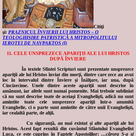
Citiţi
şi:
PRAZNICUL ÎNVIERII LUI HRISTOS – O
TEOLOGHISIRE PATRISTICĂ A MITROPOLITULUI
IEROTEI DE NAVPAKTOS (I)
11. CELE UNSPREZECE APARIŢII ALE LUI HRISTOS
DUPĂ ÎNVIERE
În textele Sfintei Scripturi sunt prezentate unsprezece
apariţii ale lui Hristos înviat din morţi, dintre care zece au avut
loc în intervalul dintre Înviere şi Înălţare, iar una, după
Cincizecime. Unele dintre aceste apariţii sunt descrise în
amănunt, iar altele sunt numai pomenite. Mai trebuie subliniat
că nu sunt descrise toate de aceiaşi Evanghelişti, adică nu sunt
amintite toate cele unsprezece apariţii într-o anumită
Evanghelie, ci o parte sunt amintite de către unii Evanghelişti,
iar cealaltă parte, de alţii.
Cu siguranţă, au mai existat şi alte apariţii ale lui
Hristos. Acest fapt rexultă din cuvântul Sfântului Evanghelist
Luca, ce este cuprins în Faptele Apostolilor:
…cărora S-a şi