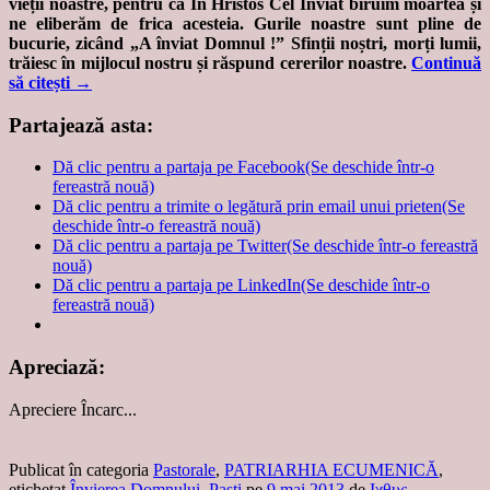
vieții noastre, pentru că În Hristos Cel Înviat biruim moartea și
ne eliberăm de frica acesteia. Gurile noastre sunt pline de
bucurie, zicând „A înviat Domnul !” Sfinții noștri, morți lumii,
trăiesc în mijlocul nostru și răspund cererilor noastre.
Continuă
să citești
→
Partajează asta:
Dă clic pentru a partaja pe Facebook(Se deschide într-o
fereastră nouă)
Dă clic pentru a trimite o legătură prin email unui prieten(Se
deschide într-o fereastră nouă)
Dă clic pentru a partaja pe Twitter(Se deschide într-o fereastră
nouă)
Dă clic pentru a partaja pe LinkedIn(Se deschide într-o
fereastră nouă)
Apreciază:
Apreciere
Încarc...
Publicat în categoria
Pastorale
,
PATRIARHIA ECUMENICĂ
,
etichetat
Învierea Domnului
,
Paşti
pe
9 mai 2013
de
Ιχθυς
.