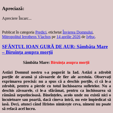
Apreciază:
Apreciere
Încarc...
Publicat în categoria
Predici
, etichetat
Învierea Domnului
,
Mitropolitul Ierotheos Vlachos
pe
14 aprilie 2026
de
Ιχθυς
.
SFÂNTUL IOAN GURĂ DE AUR: Sâmbăta Mare
– Biruința asupra morții
Sâmbăta Mare:
Biruința asupra morții
Astăzi Domnul nostru s-a pogorât la Iad. Astăzi a zdrobit
porțile de aramă și zăvoarele de fier ale acestuia. Observați
exprimarea precisă: nu a spus că a deschis porțile, ci că le-a
zdrobit, pentru a pierde cu totul închisoarea sufletelor. Nu a
deschis zăvoarele, ci le-a sfărâmat, pentru ca închisoarea să
rămână neputincioasă. Bineînțeles, acolo unde nu există nici o
încuietoare sau poartă, dacă cineva intră, nu este împiedicat să
iasă. Deci, atunci când Hristos nimicește ceva, nimeni nu poate
să refacă acel lucru.