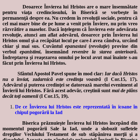
Deoarece Învierea lui Hristos are o mare însemnătate
pentru viaţa credinciosului, în Biserică se vorbeşte în
permanenţă despre ea. Nu credem în revoluţii sociale, pentru că
cel mai mare bine de pe lume a venit prin Înviere, nu prin vreo
răzvrătire a maselor. Dacă înţelegem că Învierea este adevărata
revoluţie, atunci am aflat adevărul, deoarece prin Învierea lui
Hristos omul şi-a recăpătat locul pe care-l avea cândva, urcând
chiar şi mai sus. Cuvântul
epanastasi
(
revoluţie
) provine din
verbul
epanistimi
, însemnând
revenire la starea anterioară
.
Îndreptarea şi reaşezarea omului pe locul avut mai înainte s-au
făcut prin Învierea lui Hristos.
Sfântul Apostol Pavel spune în mod clar:
Iar dacă Hristos
nu a înviat, zadarnică este credinţa voastră
(I Cor.15, 17).
Adevărul şi puterea credinţei se datorează marelui eveniment al
Învierii lui Hristos. Fără acest adevăr, creştinii sunt
mai de plâns
decât toţi oamenii
(I Cor.15, 19).
De ce Învierea lui Hristos este reprezentată în icoane în
chipul pogorârii la Iad
Biserica prăznuieşte Învierea lui Hristos începând din
momentul pogorârii Sale la Iad, unde a slobozit sufletele
drepţilor Vechiului Testament de sub stăpânirea morţii şi a
diavolului. Aceasta este rânduiala prăznuirii Învierii în Biserica