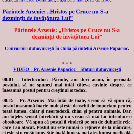
Părintele Arsenie: „Hristos pe Cruce nu S-a
dezminţit de învăţătura Lui”
Părintele Arsenie: „Hristos pe Cruce nu S-a
dezminţit de învăţătura Lui”
Convorbiri duhovniceşti în chilia părintelui Arsenie Papacioc.
* * *
VIDEO – Pr. Arsenie Papacioc – Sfaturi duhovnicești
00:01 – Interlocutor: -Părinte, am dori acum, în perioada
postului, să ne spuneţi mai întâi câteva cuvinte despre, ce
înseamnă postul pentru creştinul ortodox.
00:15 – Pr. Arsenie: -Mai întâi de toate, vreau să vă spun că,
postul înseamnă foarte mult şi este deosebit de important pentru
toată lumea, chiar şi neortodoxă, chiar şi pentru animale. Dar,
am înţeles sensul întrebării şi nu vreau să mai fac introduceri
obositoare. Vă spun că postul îl vindecă pe om de duhurile rele,
care l-au atacat. Postul nu este numai o reţinere de la mâncare,
ci este şi o rugăciune. Ştie toată lumea, mai ales lumea medicală,