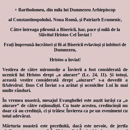
+ Bartholomeu, din mila lui Dumnezeu Arhiepiscop
al Constantinopolului, Noua Romă, și Patriarh Ecumenic,
Către întreaga pliromă a Bisericii, har, pace și milă de la
Slăvitul Hristos Cel Înviat !
Frați împreună-lucrători și fii ai Bisericii evlavioși și iubitori de
Dumnezeu,
Hristos a înviat!
Vestirea de către mironosițe a Învierii a fost considerată de
ucenicii lui Hristos drept „o aiurare” (Lc. 24, 11). Și totuși,
această vestire considerată drept „aiurare” s-a dovedit a
fi
Adevărul
. Iisus Cel Înviat s-a arătat și ucenicilor Lui în mai
multe rânduri.
În vremea noastră, mesajul Evangheliei este auzit iarăși ca „o
aiurare” de către raționaliști. Cu toate acestea, credincioșii nu
doar că au credință, ci și trăiesc Învierea ca pe un eveniment cu
totul adevărat.
Mărturia noastră este pecetluită, dacă este nevoie, de jertfa