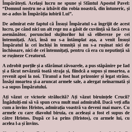
Împărătești. Același lucru ne spune și Sfântul Apostol Pavel:
“Domnul nostru ne-a izbăvit din robia noastră, din întuneric, și
ne-a adus în Împărăția iubirii Lui”.
De admirat este faptul că Însuși Împăratul s-a îngrijit de acest
lucru, pe când nici un alt rege nu a găsit de cuviință să facă ceva
asemănător, poruncind slujitorilor lui să elibereze pe cei
întemnițați. Aici, însă nu s-a întâmplat așa, a venit Însuși
Împăratul la cei închiși în temniță și nu s-a rușinat nici de
închisoare, nici de cei întemnițați, pentru că era cu neputință să
se rușineze Creatorul.
A zdrobit porțile și a sfărâmat zăvoarele, a pus stăpânire pe Iad
și a făcut nevăzută toată straja și, fiindcă a supus și moartea, a
revenit apoi la noi. Tiranul a fost luat prizonier și legat strâns.
Însăși moartea și-a aruncat armele sale, a alergat neînarmată și
s-a supus Împăratului.
Ați văzut ce victorie strălucită? Ați văzut biruințele Crucii?
Îngăduiți-mi să vă spun ceva mult mai admirabil. Dacă veți afla
cum a învins Hristos, admirația voastră va deveni mai mare. Cu
armele cu care diavolul biruia, cu aceleași a fost el supus de
către Hristos. După ce l-a prins (Hristos), cu armele lui, cu
acelea l-a și învins.