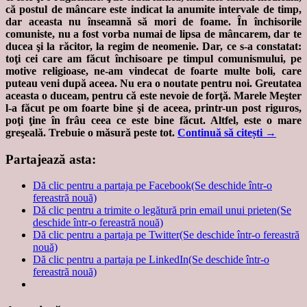
că postul de mâncare este indicat la anumite intervale de timp,
dar aceasta nu înseamnă să mori de foame. În închisorile
comuniste, nu a fost vorba numai de lipsa de mâncarem, dar te
ducea şi la răcitor, la regim de neomenie. Dar, ce s-a constatat:
toţi cei care am făcut închisoare pe timpul comunismului, pe
motive religioase, ne-am vindecat de foarte multe boli, care
puteau veni după aceea. Nu era o noutate pentru noi. Greutatea
aceasta o duceam, pentru că este nevoie de forţă. Marele Meşter
l-a făcut pe om foarte bine şi de aceea, printr-un post riguros,
poţi ţine în frâu ceea ce este bine făcut. Altfel, este o mare
greşeală. Trebuie o măsură peste tot.
Continuă să citești
→
Partajează asta:
Dă clic pentru a partaja pe Facebook(Se deschide într-o
fereastră nouă)
Dă clic pentru a trimite o legătură prin email unui prieten(Se
deschide într-o fereastră nouă)
Dă clic pentru a partaja pe Twitter(Se deschide într-o fereastră
nouă)
Dă clic pentru a partaja pe LinkedIn(Se deschide într-o
fereastră nouă)