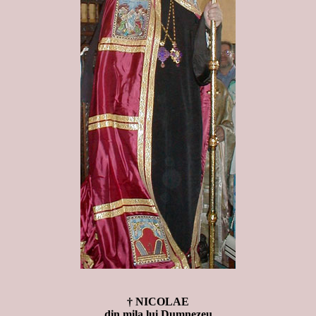
† NICOLAE
din mila lui Dumnezeu