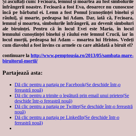
Și ascultați cum: Fecioara, lemnul și moartea au fost simbolurile
înfrângerii noastre. Fecioară a fost Eva, deoarece nu cunoscuse
încă pe bărbatul ei. Lemn a fost Pomul [cunoștinței binelui și
răului], și moarte, pedeapsa lui Adam. Dar, iată că, Fecioara,
lemnul și moartea, simbolurile înfrângerii, au devenit simboluri
ale biruinței. Pentru că în locul Evei este Maria, în locul
lemnului cunoștinței binelui și răului este lemnul Crucii, iar în
locul morții, pedeapsa lui Adam – moartea lui Hristos. Vedeți
cum diavolul a fost învins cu armele cu care altădată a biruit el?
continuare la
http://www.pemptousia.ro/2013/05/sambata-mare-
biruitorul-mortii/
Partajează asta:
Dă clic pentru a partaja pe Facebook(Se deschide într-o
fereastră nouă)
Dă clic pentru a trimite o legătură prin email unui prieten(Se
deschide într-o fereastră nouă)
Dă clic pentru a partaja pe Twitter(Se deschide într-o fereastră
nouă)
Dă clic pentru a partaja pe LinkedIn(Se deschide într-o
fereastră nouă)