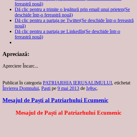
fereastră nouă)
Dă clic pentru a trimite o legătură prin email unui prieten(Se
deschide într-o fereastră nouă)
Dă clic pentru a partaja pe Twitter(Se deschide într-o fereastră
nouă)
Dă clic pentru a partaja pe LinkedIn(Se deschide într-o
fereastră nouă)
Apreciază:
Apreciere
Încarc...
Publicat în categoria
PATRIARHIA IERUSALIMULUI
, etichetat
Învierea Domnului
,
Paşti
pe
9 mai 2013
de
Ιχθυς
.
Mesajul de Paști al Patriarhului Ecumenic
Mesajul de Paști al Patriarhului Ecumenic