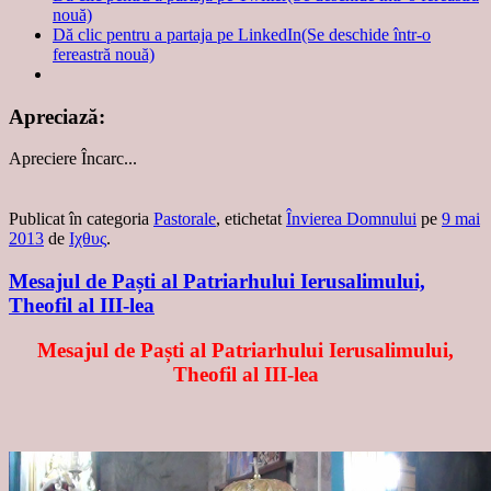
nouă)
Dă clic pentru a partaja pe LinkedIn(Se deschide într-o
fereastră nouă)
Apreciază:
Apreciere
Încarc...
Publicat în categoria
Pastorale
, etichetat
Învierea Domnului
pe
9 mai
2013
de
Ιχθυς
.
Mesajul de Paști al Patriarhului Ierusalimului,
Theofil al III-lea
Mesajul de Paști al Patriarhului Ierusalimului,
Theofil al III-lea