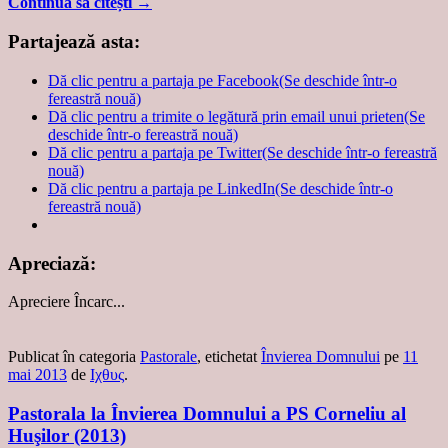
Continuă să citești
→
Partajează asta:
Dă clic pentru a partaja pe Facebook(Se deschide într-o
fereastră nouă)
Dă clic pentru a trimite o legătură prin email unui prieten(Se
deschide într-o fereastră nouă)
Dă clic pentru a partaja pe Twitter(Se deschide într-o fereastră
nouă)
Dă clic pentru a partaja pe LinkedIn(Se deschide într-o
fereastră nouă)
Apreciază:
Apreciere
Încarc...
Publicat în categoria
Pastorale
, etichetat
Învierea Domnului
pe
11
mai 2013
de
Ιχθυς
.
Pastorala la Învierea Domnului a PS Corneliu al
Huşilor (2013)