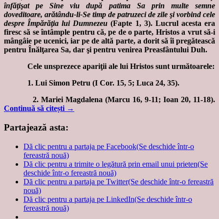
înfăţişat pe Sine viu după patima Sa prin multe semne
doveditoare, arătându-li-Se timp de patruzeci de zile şi vorbind cele
despre Împărăţia lui Dumnezeu
(Fapte 1, 3). Lucrul acesta era
firesc să se întâmple pentru că, pe de o parte, Hristos a vrut să-i
mângâie pe ucenici, iar pe de altă parte, a dorit să îi pregătească
pentru Înălţarea Sa, dar şi pentru venirea Preasfântului Duh.
Cele unsprezece apariţii ale lui Hristos sunt următoarele:
1. Lui Simon Petru (I Cor. 15, 5; Luca 24, 35).
2. Mariei Magdalena (Marcu 16, 9-11; Ioan 20, 11-18).
Continuă să citești
→
Partajează asta:
Dă clic pentru a partaja pe Facebook(Se deschide într-o
fereastră nouă)
Dă clic pentru a trimite o legătură prin email unui prieten(Se
deschide într-o fereastră nouă)
Dă clic pentru a partaja pe Twitter(Se deschide într-o fereastră
nouă)
Dă clic pentru a partaja pe LinkedIn(Se deschide într-o
fereastră nouă)